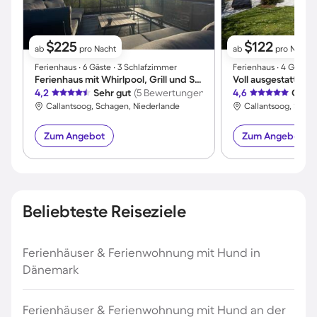
$225
$122
ab
pro Nacht
ab
pro Nacht
Ferienhaus ∙ 6 Gäste ∙ 3 Schlafzimmer
Ferienhaus ∙ 4 Gäste 
Ferienhaus mit Whirlpool, Grill und Sauna | Meerblick
4,2
Sehr gut
(5 Bewertungen)
4,6
Großa
Callantsoog, Schagen, Niederlande
Callantsoog, Scha
Zum Angebot
Zum Angebot
Beliebteste Reiseziele
Ferienhäuser & Ferienwohnung mit Hund in
Dänemark
Ferienhäuser & Ferienwohnung mit Hund an der