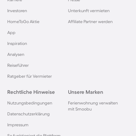
Ferienhäuser & Ferienwohnung mit Hund auf
Rügen
Investoren
Unterkunft vermieten
HomeToGo Aktie
Affiliate Partner werden
Ferienhäuser & Ferienwohnung mit Hund am
App
Gardasee
Inspiration
Ferienhäuser & Ferienwohnung mit Hund an der
Analysen
Nordsee
Reiseführer
Ferienhäuser & Ferienwohnung mit Hund in
Ratgeber für Vermieter
Kroatien
Rechtliche Hinweise
Unsere Marken
Ferienhäuser & Ferienwohnung mit Hund im
Nutzungsbedingungen
Ferienwohnung verwalten
Allgäu
mit Smoobu
Datenschutzerklärung
Ferienhäuser & Ferienwohnung mit Hund auf
Impressum
Fehmarn
So funktioniert die Plattform