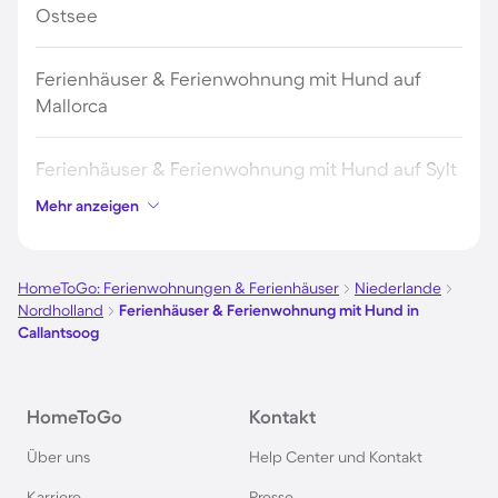
Ostsee
Ferienhäuser & Ferienwohnung mit Hund auf
Mallorca
Ferienhäuser & Ferienwohnung mit Hund auf Sylt
Mehr anzeigen
Ferienhäuser & Ferienwohnung mit Hund auf
Borkum
HomeToGo: Ferienwohnungen & Ferienhäuser
Niederlande
Nordholland
Ferienhäuser & Ferienwohnung mit Hund in
Ferienhäuser & Ferienwohnung mit Hund auf
Callantsoog
Norderney
Ferienhäuser & Ferienwohnung mit Hund am
HomeToGo
Kontakt
Bodensee
Über uns
Help Center und Kontakt
Karriere
Presse