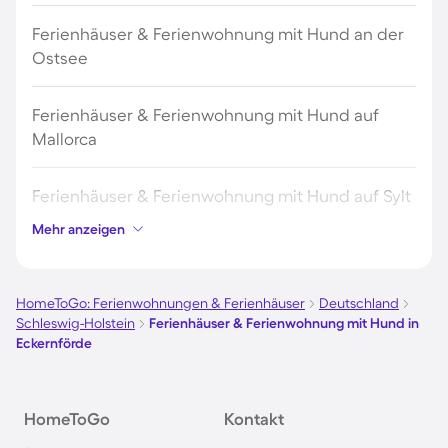
Ferienhäuser & Ferienwohnung mit Hund an der
Ostsee
Ferienhäuser & Ferienwohnung mit Hund auf
Mallorca
Ferienhäuser & Ferienwohnung mit Hund auf Sylt
Mehr anzeigen
Ferienhäuser & Ferienwohnung mit Hund auf
Borkum
HomeToGo: Ferienwohnungen & Ferienhäuser
Deutschland
Schleswig-Holstein
Ferienhäuser & Ferienwohnung mit Hund in
Ferienhäuser & Ferienwohnung mit Hund auf
Eckernförde
Norderney
Ferienhäuser & Ferienwohnung mit Hund am
HomeToGo
Kontakt
Bodensee