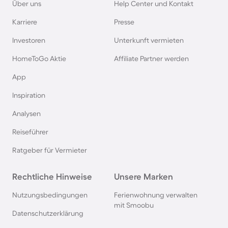
Über uns
Help Center und Kontakt
Karriere
Presse
Ferienhäuser & Ferienwohnung mit Hund auf
Rügen
Investoren
Unterkunft vermieten
HomeToGo Aktie
Affiliate Partner werden
Ferienhäuser & Ferienwohnung mit Hund am
App
Gardasee
Inspiration
Ferienhäuser & Ferienwohnung mit Hund an der
Analysen
Nordsee
Reiseführer
Ferienhäuser & Ferienwohnung mit Hund in
Ratgeber für Vermieter
Kroatien
Rechtliche Hinweise
Unsere Marken
Ferienhäuser & Ferienwohnung mit Hund im
Nutzungsbedingungen
Ferienwohnung verwalten
Allgäu
mit Smoobu
Datenschutzerklärung