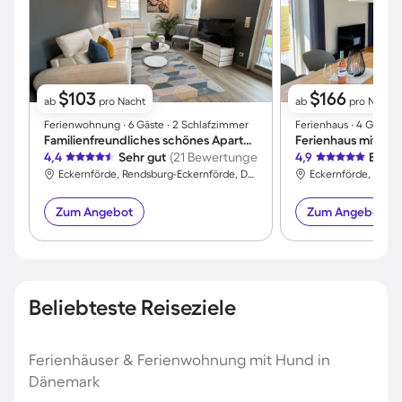
$103
$166
ab
pro Nacht
ab
pro Nacht
Ferienwohnung ∙ 6 Gäste ∙ 2 Schlafzimmer
Ferienhaus ∙ 4 Gäste 
Familienfreundliches schönes Apartment mit Garten und Sauna | Perfekt für die Arbeit von Zuhause
4,4
Sehr gut
(21 Bewertungen)
4,9
Exzel
Eckernförde, Rendsburg-Eckernförde, Deutschland
Zum Angebot
Zum Angebot
Beliebteste Reiseziele
Ferienhäuser & Ferienwohnung mit Hund in
Dänemark