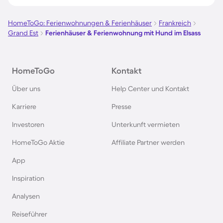
Borkum
HomeToGo: Ferienwohnungen & Ferienhäuser
Frankreich
Grand Est
Ferienhäuser & Ferienwohnung mit Hund im Elsass
Ferienhäuser & Ferienwohnung mit Hund auf
Norderney
HomeToGo
Kontakt
Ferienhäuser & Ferienwohnung mit Hund am
Über uns
Help Center und Kontakt
Bodensee
Karriere
Presse
Ferienhäuser & Ferienwohnung mit Hund auf
Investoren
Unterkunft vermieten
Rügen
HomeToGo Aktie
Affiliate Partner werden
Ferienhäuser & Ferienwohnung mit Hund am
App
Gardasee
Inspiration
Analysen
Ferienhäuser & Ferienwohnung mit Hund an der
Nordsee
Reiseführer