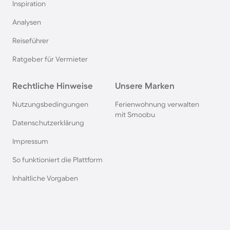
Inspiration
Analysen
Ferienhäuser & Ferienwohnung mit Hund an der
Nordsee
Reiseführer
Ratgeber für Vermieter
Ferienhäuser & Ferienwohnung mit Hund in
Kroatien
Rechtliche Hinweise
Unsere Marken
Nutzungsbedingungen
Ferienwohnung verwalten
Ferienhäuser & Ferienwohnung mit Hund im
mit Smoobu
Allgäu
Datenschutzerklärung
Impressum
Ferienhäuser & Ferienwohnung mit Hund auf
So funktioniert die Plattform
Fehmarn
Inhaltliche Vorgaben
Ferienhäuser & Ferienwohnung mit Hund in
Österreich