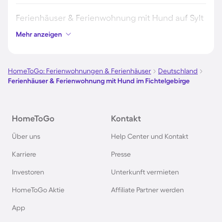
Ferienhäuser & Ferienwohnung mit Hund auf Sylt
Mehr anzeigen
Ferienhäuser & Ferienwohnung mit Hund auf
Borkum
HomeToGo: Ferienwohnungen & Ferienhäuser
Deutschland
Ferienhäuser & Ferienwohnung mit Hund im Fichtelgebirge
Ferienhäuser & Ferienwohnung mit Hund auf
Norderney
HomeToGo
Kontakt
Ferienhäuser & Ferienwohnung mit Hund am
Über uns
Help Center und Kontakt
Bodensee
Karriere
Presse
Ferienhäuser & Ferienwohnung mit Hund auf
Investoren
Unterkunft vermieten
Rügen
HomeToGo Aktie
Affiliate Partner werden
Ferienhäuser & Ferienwohnung mit Hund am
App
Gardasee