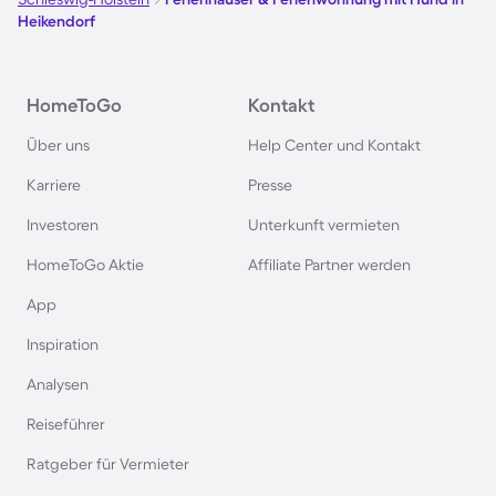
Ferienhäuser & Ferienwohnung mit Hund auf
Heikendorf
Norderney
Ferienhäuser & Ferienwohnung mit Hund am
HomeToGo
Kontakt
Bodensee
Über uns
Help Center und Kontakt
Karriere
Presse
Ferienhäuser & Ferienwohnung mit Hund auf
Rügen
Investoren
Unterkunft vermieten
HomeToGo Aktie
Affiliate Partner werden
Ferienhäuser & Ferienwohnung mit Hund am
App
Gardasee
Inspiration
Ferienhäuser & Ferienwohnung mit Hund an der
Analysen
Nordsee
Reiseführer
Ferienhäuser & Ferienwohnung mit Hund in
Ratgeber für Vermieter
Kroatien