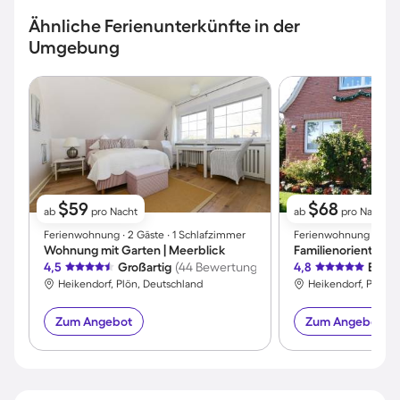
Ähnliche Ferienunterkünfte in der
Umgebung
$59
$68
ab
pro Nacht
ab
pro Nacht
Ferienwohnung ∙ 2 Gäste ∙ 1 Schlafzimmer
Ferienwohnung ∙ 4 Gäs
Wohnung mit Garten | Meerblick
4,5
Großartig
(44 Bewertungen)
4,8
Exzel
Heikendorf, Plön, Deutschland
Heikendorf, Plön, 
Zum Angebot
Zum Angebot