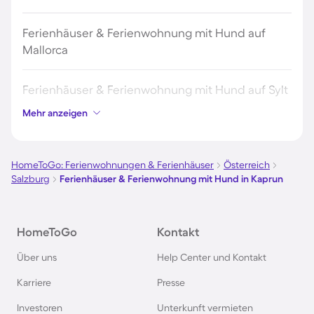
Ferienhäuser & Ferienwohnung mit Hund auf
Mallorca
Ferienhäuser & Ferienwohnung mit Hund auf Sylt
Mehr anzeigen
Ferienhäuser & Ferienwohnung mit Hund auf
Borkum
HomeToGo: Ferienwohnungen & Ferienhäuser
Österreich
Salzburg
Ferienhäuser & Ferienwohnung mit Hund in Kaprun
Ferienhäuser & Ferienwohnung mit Hund auf
Norderney
HomeToGo
Kontakt
Ferienhäuser & Ferienwohnung mit Hund am
Über uns
Help Center und Kontakt
Bodensee
Karriere
Presse
Ferienhäuser & Ferienwohnung mit Hund auf
Investoren
Unterkunft vermieten