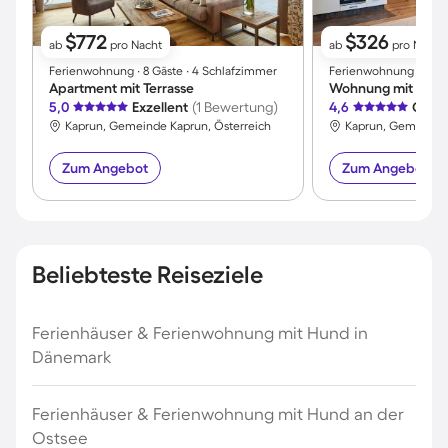
$772
$326
ab
pro Nacht
ab
pro Nacht
Ferienwohnung ∙ 8 Gäste ∙ 4 Schlafzimmer
Ferienwohnung ∙ 5 Gä
Apartment mit Terrasse
5,0
Exzellent
(1 Bewertung)
4,6
Großa
Kaprun, Gemeinde Kaprun, Österreich
Kaprun, Gemeinde 
Zum Angebot
Zum Angebot
Beliebteste Reiseziele
Ferienhäuser & Ferienwohnung mit Hund in
Dänemark
Ferienhäuser & Ferienwohnung mit Hund an der
Ostsee