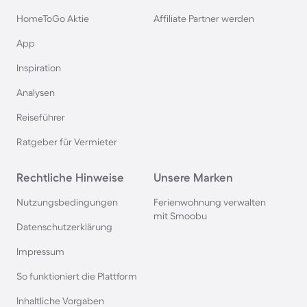
Rügen
HomeToGo Aktie
Affiliate Partner werden
Ferienhäuser & Ferienwohnung mit Hund am
App
Gardasee
Inspiration
Analysen
Ferienhäuser & Ferienwohnung mit Hund an der
Nordsee
Reiseführer
Ratgeber für Vermieter
Ferienhäuser & Ferienwohnung mit Hund in
Kroatien
Rechtliche Hinweise
Unsere Marken
Nutzungsbedingungen
Ferienwohnung verwalten
Ferienhäuser & Ferienwohnung mit Hund im
mit Smoobu
Allgäu
Datenschutzerklärung
Impressum
Ferienhäuser & Ferienwohnung mit Hund auf
So funktioniert die Plattform
Fehmarn
Inhaltliche Vorgaben