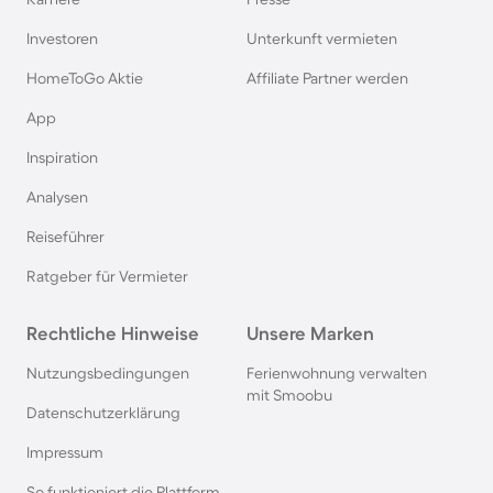
Ferienhäuser & Ferienwohnung mit Hund auf
Rügen
Investoren
Unterkunft vermieten
HomeToGo Aktie
Affiliate Partner werden
Ferienhäuser & Ferienwohnung mit Hund am
App
Gardasee
Inspiration
Ferienhäuser & Ferienwohnung mit Hund an der
Analysen
Nordsee
Reiseführer
Ferienhäuser & Ferienwohnung mit Hund in
Ratgeber für Vermieter
Kroatien
Rechtliche Hinweise
Unsere Marken
Ferienhäuser & Ferienwohnung mit Hund im
Nutzungsbedingungen
Ferienwohnung verwalten
Allgäu
mit Smoobu
Datenschutzerklärung
Ferienhäuser & Ferienwohnung mit Hund auf
Impressum
Fehmarn
So funktioniert die Plattform