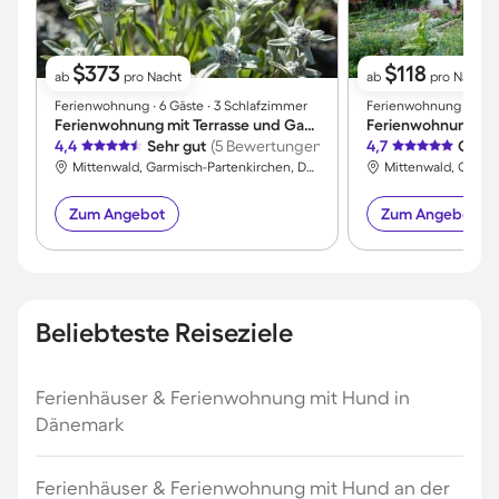
$373
$118
ab
pro Nacht
ab
pro Nacht
Ferienwohnung ∙ 6 Gäste ∙ 3 Schlafzimmer
Ferienwohnung ∙ 2 Gäs
Ferienwohnung mit Terrasse und Garten
4,4
Sehr gut
(5 Bewertungen)
4,7
Großa
Mittenwald, Garmisch-Partenkirchen, Deutschland
Zum Angebot
Zum Angebot
Beliebteste Reiseziele
Ferienhäuser & Ferienwohnung mit Hund in
Dänemark
Ferienhäuser & Ferienwohnung mit Hund an der