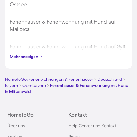
Ostsee
Ferienhäuser & Ferienwohnung mit Hund auf
Mallorca
Ferienhäuser & Ferienwohnung mit Hund auf Sylt
Mehr anzeigen
Ferienhäuser & Ferienwohnung mit Hund auf
Borkum
HomeToGo: Ferienwohnungen & Ferienhäuser
Deutschland
Bayern
Oberbayern
Ferienhäuser & Ferienwohnung mit Hund
Ferienhäuser & Ferienwohnung mit Hund auf
in Mittenwald
Norderney
Ferienhäuser & Ferienwohnung mit Hund am
HomeToGo
Kontakt
Bodensee
Über uns
Help Center und Kontakt
Karriere
Presse