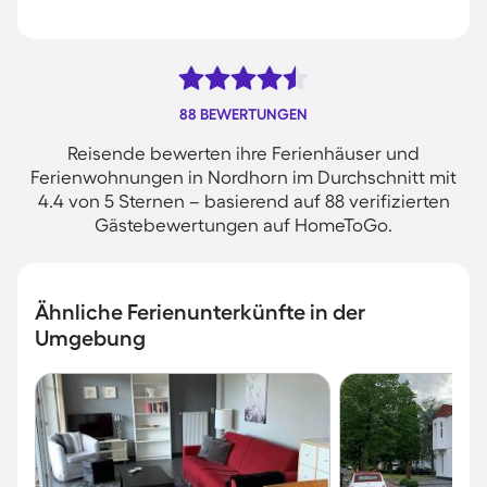
88 BEWERTUNGEN
Reisende bewerten ihre Ferienhäuser und
Ferienwohnungen in Nordhorn im Durchschnitt mit
4.4 von 5 Sternen – basierend auf 88 verifizierten
Gästebewertungen auf HomeToGo.
Ähnliche Ferienunterkünfte in der
Umgebung