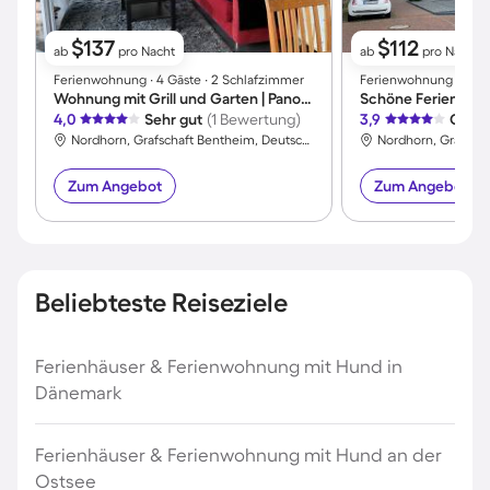
$137
$112
ab
pro Nacht
ab
pro Nacht
Ferienwohnung ∙ 4 Gäste ∙ 2 Schlafzimmer
Ferienwohnung ∙ 6 Gä
Wohnung mit Grill und Garten | Panoramablick
4,0
Sehr gut
(1 Bewertung)
3,9
Gut
(
Nordhorn, Grafschaft Bentheim, Deutschland
Zum Angebot
Zum Angebot
Beliebteste Reiseziele
Ferienhäuser & Ferienwohnung mit Hund in
Dänemark
Ferienhäuser & Ferienwohnung mit Hund an der
Ostsee