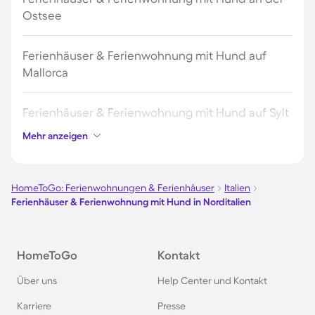
Ostsee
Ferienhäuser & Ferienwohnung mit Hund auf
Mallorca
Ferienhäuser & Ferienwohnung mit Hund auf Sylt
Mehr anzeigen
Ferienhäuser & Ferienwohnung mit Hund auf
Borkum
HomeToGo: Ferienwohnungen & Ferienhäuser
Italien
Ferienhäuser & Ferienwohnung mit Hund in Norditalien
Ferienhäuser & Ferienwohnung mit Hund auf
Norderney
HomeToGo
Kontakt
Ferienhäuser & Ferienwohnung mit Hund am
Über uns
Help Center und Kontakt
Bodensee
Karriere
Presse