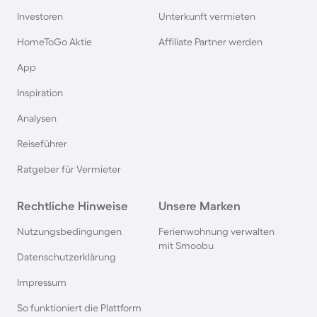
Ferienhäuser & Ferienwohnung mit Hund auf
Investoren
Unterkunft vermieten
Rügen
HomeToGo Aktie
Affiliate Partner werden
Ferienhäuser & Ferienwohnung mit Hund am
App
Gardasee
Inspiration
Analysen
Ferienhäuser & Ferienwohnung mit Hund an der
Nordsee
Reiseführer
Ratgeber für Vermieter
Ferienhäuser & Ferienwohnung mit Hund in
Kroatien
Rechtliche Hinweise
Unsere Marken
Nutzungsbedingungen
Ferienwohnung verwalten
Ferienhäuser & Ferienwohnung mit Hund im
mit Smoobu
Allgäu
Datenschutzerklärung
Impressum
Ferienhäuser & Ferienwohnung mit Hund auf
So funktioniert die Plattform
Fehmarn