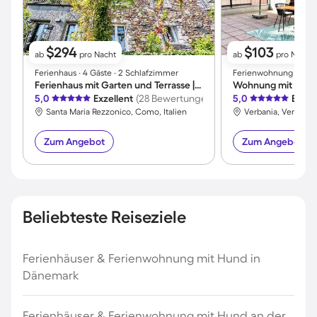
$294
$103
ab
pro Nacht
ab
pro Nacht
Ferienhaus ∙ 4 Gäste ∙ 2 Schlafzimmer
Ferienwohnung ∙ 2 Gäs
Ferienhaus mit Garten und Terrasse | Seeblick
Wohnung mit Terra
5,0
Exzellent
(28 Bewertungen)
5,0
Exzel
Santa Maria Rezzonico, Como, Italien
Verbania, Verbano-
Zum Angebot
Zum Angebot
Beliebteste Reiseziele
Ferienhäuser & Ferienwohnung mit Hund in
Dänemark
Ferienhäuser & Ferienwohnung mit Hund an der