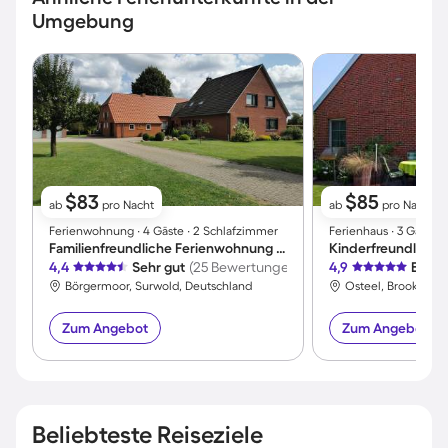
Umgebung
$83
$85
ab
pro Nacht
ab
pro Nacht
Ferienwohnung ∙ 4 Gäste ∙ 2 Schlafzimmer
Ferienhaus ∙ 3 Gäste 
Familienfreundliche Ferienwohnung mit Terrasse, Garten und Grill
4,4
Sehr gut
(25 Bewertungen)
4,9
Exzel
Börgermoor, Surwold, Deutschland
Osteel, Brookmerl
Zum Angebot
Zum Angebot
Beliebteste Reiseziele