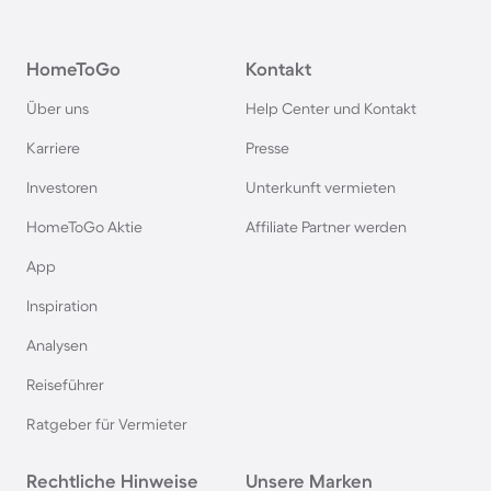
Norderney
Ferienhäuser & Ferienwohnung mit Hund am
HomeToGo
Kontakt
Bodensee
Über uns
Help Center und Kontakt
Karriere
Presse
Ferienhäuser & Ferienwohnung mit Hund auf
Rügen
Investoren
Unterkunft vermieten
HomeToGo Aktie
Affiliate Partner werden
Ferienhäuser & Ferienwohnung mit Hund am
App
Gardasee
Inspiration
Ferienhäuser & Ferienwohnung mit Hund an der
Analysen
Nordsee
Reiseführer
Ferienhäuser & Ferienwohnung mit Hund in
Ratgeber für Vermieter
Kroatien
Rechtliche Hinweise
Unsere Marken