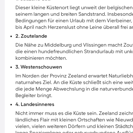
Dieser kleine Küstenort liegt unweit der belgische
seinem langen und breiten Sandstrand. Insbesonde
Bedingungen für einen Urlaub mit dem Vierbeiner
bis April nach Herzenslust ohne Leine überall frei
2. Zoutelande
Die Nähe zu Middelburg und Vlissingen macht Zoute
die einen hundefreundlichen Strandurlaub mit unko
kombinieren möchten.
3. Westenschouwen
Im Norden der Provinz Zeeland erwartet Naturlie
naturnahes Ziel. An die Küste schließt sich eine w
die jede Menge Abwechslung in die naturverbund
Begleiter bringt.
4. Landesinneres
Nicht immer muss es die Küste sein. Zeeland zeich
ländliches Flair mit kleinen Ortschaften wie Nie
vielen, vielen weiteren Dörfern und kleinen Städtch
lange Spaziergänge oder naturverbundene Ausflüg