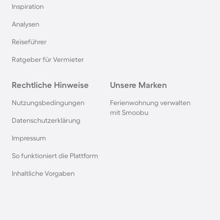
Inspiration
Ferienhäuser mit Pool in Norddeich
Analysen
Reiseführer
Ferienhäuser mit Pool in Berlin
Ratgeber für Vermieter
Ferienhäuser mit Pool am Comer See
Rechtliche Hinweise
Unsere Marken
Ferienhäuser mit Pool auf Texel
Nutzungsbedingungen
Ferienwohnung verwalten
mit Smoobu
Datenschutzerklärung
Ferienhäuser mit Pool im Schwarzwald
Impressum
So funktioniert die Plattform
Ferienhäuser mit Pool in Oberstdorf
Inhaltliche Vorgaben
Ferienhäuser mit Pool in Grömitz
Ferienhäuser mit Pool in Italien