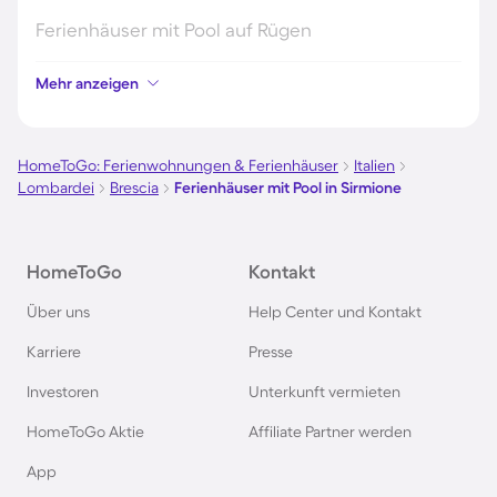
Ferienhäuser mit Pool auf Rügen
Mehr anzeigen
Ferienhäuser mit Pool am Gardasee
Ferienhäuser mit Pool an der Nordsee
HomeToGo: Ferienwohnungen & Ferienhäuser
Italien
Lombardei
Brescia
Ferienhäuser mit Pool in Sirmione
Ferienhäuser mit Pool in Kroatien
HomeToGo
Kontakt
Ferienhäuser mit Pool im Allgäu
Über uns
Help Center und Kontakt
Ferienhäuser mit Pool auf Fehmarn
Karriere
Presse
Investoren
Unterkunft vermieten
Ferienhäuser mit Pool in Österreich
HomeToGo Aktie
Affiliate Partner werden
Ferienhäuser mit Pool in Büsum
App