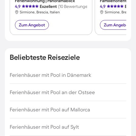
Ferienwohnung | Panoramablick
4,9
Exzellent
(10 Bewertungen)
4,9
Exzel
Sirmione, Brescia, Italien
Sirmione, Brescia, I
Zum Angebot
Zum Angebot
Beliebteste Reiseziele
Ferienhäuser mit Pool in Dänemark
Ferienhäuser mit Pool an der Ostsee
Ferienhäuser mit Pool auf Mallorca
Ferienhäuser mit Pool auf Sylt