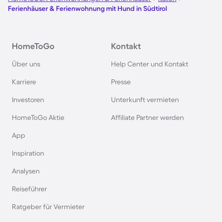
Ferienhäuser & Ferienwohnung mit Hund in Südtirol
Ferienhäuser & Ferienwohnung mit Hund auf
Norderney
HomeToGo
Kontakt
Ferienhäuser & Ferienwohnung mit Hund am
Über uns
Help Center und Kontakt
Bodensee
Karriere
Presse
Ferienhäuser & Ferienwohnung mit Hund auf
Investoren
Unterkunft vermieten
Rügen
HomeToGo Aktie
Affiliate Partner werden
Ferienhäuser & Ferienwohnung mit Hund am
App
Gardasee
Inspiration
Analysen
Ferienhäuser & Ferienwohnung mit Hund an der
Nordsee
Reiseführer
Ratgeber für Vermieter
Ferienhäuser & Ferienwohnung mit Hund in