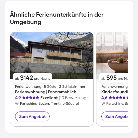
Ähnliche Ferienunterkünfte in der
Umgebung
$142
$95
ab
pro Nacht
ab
pro Nacht
Ferienwohnung ∙ 5 Gäste ∙ 2 Schlafzimmer
Ferienwohnung ∙ 2 Gäs
Ferienwohnung | Panoramablick
4,9
Exzellent
(10 Bewertungen)
4,6
Großa
Partschins, Bozen, Trentino-Südtirol
Partschins, Bozen, 
Zum Angebot
Zum Angebot