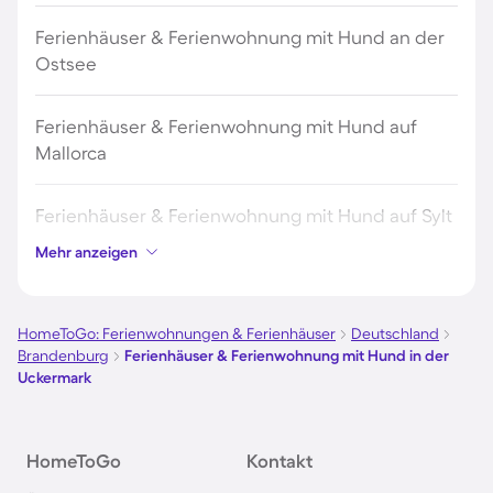
Ferienhäuser & Ferienwohnung mit Hund an der
Ostsee
Ferienhäuser & Ferienwohnung mit Hund auf
Mallorca
Ferienhäuser & Ferienwohnung mit Hund auf Sylt
Mehr anzeigen
Ferienhäuser & Ferienwohnung mit Hund auf
Borkum
HomeToGo: Ferienwohnungen & Ferienhäuser
Deutschland
Brandenburg
Ferienhäuser & Ferienwohnung mit Hund in der
Ferienhäuser & Ferienwohnung mit Hund auf
Uckermark
Norderney
Ferienhäuser & Ferienwohnung mit Hund am
HomeToGo
Kontakt
Bodensee