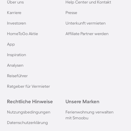
Über uns
Help Center und Kontakt
Karriere
Presse
Ferienhäuser & Ferienwohnung mit Hund auf
Rügen
Investoren
Unterkunft vermieten
HomeToGo Aktie
Affiliate Partner werden
Ferienhäuser & Ferienwohnung mit Hund am
App
Gardasee
Inspiration
Ferienhäuser & Ferienwohnung mit Hund an der
Analysen
Nordsee
Reiseführer
Ferienhäuser & Ferienwohnung mit Hund in
Ratgeber für Vermieter
Kroatien
Rechtliche Hinweise
Unsere Marken
Ferienhäuser & Ferienwohnung mit Hund im
Nutzungsbedingungen
Ferienwohnung verwalten
Allgäu
mit Smoobu
Datenschutzerklärung