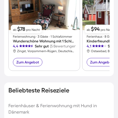
$78
$94
ab
pro Nacht
ab
pro Nacht
Ferienwohnung ∙ 3 Gäste ∙ 1 Schlafzimmer
Ferienhaus ∙ 8 Gäste 
Wunderschöne Wohnung mit 1 Schlafzimmer für 3 Personen
4,4
Sehr gut
(5 Bewertungen)
4,1
Sehr 
Zingst, Vorpommern-Rügen, Deutschland
Ostseebad, Baabe,
Zum Angebot
Zum Angebot
Beliebteste Reiseziele
Ferienhäuser & Ferienwohnung mit Hund in
Dänemark