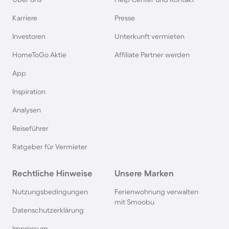
Bodensee
Karriere
Presse
Ferienhäuser & Ferienwohnung mit Hund auf
Investoren
Unterkunft vermieten
Rügen
HomeToGo Aktie
Affiliate Partner werden
Ferienhäuser & Ferienwohnung mit Hund am
App
Gardasee
Inspiration
Analysen
Ferienhäuser & Ferienwohnung mit Hund an der
Nordsee
Reiseführer
Ratgeber für Vermieter
Ferienhäuser & Ferienwohnung mit Hund in
Kroatien
Rechtliche Hinweise
Unsere Marken
Nutzungsbedingungen
Ferienwohnung verwalten
Ferienhäuser & Ferienwohnung mit Hund im
mit Smoobu
Allgäu
Datenschutzerklärung
Impressum