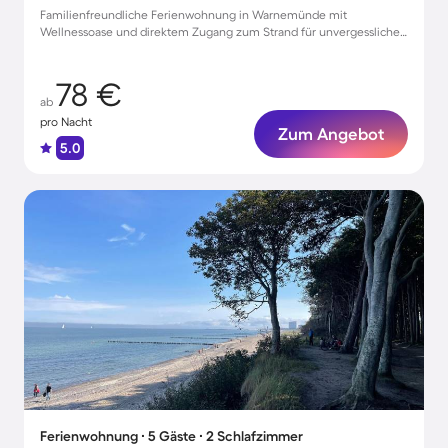
Familienfreundliche Ferienwohnung in Warnemünde mit
Wellnessoase und direktem Zugang zum Strand für unvergessliche
Urlaubsmomente
78 €
ab
pro Nacht
Zum Angebot
5.0
Ferienwohnung ∙ 5 Gäste ∙ 2 Schlafzimmer