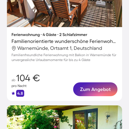
Ferienwohnung ∙ 4 Gäste ∙ 2 Schlafzimmer
Familienorientierte wunderschöne Ferienwohnung | Nah am Strand
Warnemünde, Ortsamt 1, Deutschland
Familienfreundliche Ferienwohnung mit Balkon in Warnemünde für
unvergessliche Urlaubsmomente für bis zu 4 Gäste
104 €
ab
pro Nacht
Zum Angebot
4.8