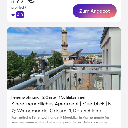
ab
pro Nacht
Zum Angebot
4.0
Ferienwohnung ∙ 2 Gäste ∙ 1 Schlafzimmer
Kinderfreundliches Apartment | Meerblick | Nah am Strand
Warnemünde, Ortsamt 1, Deutschland
Romantische Ferienwohnung mit Meerblick in Warnemünde für
zwei Personen – Strandnähe und gemütlicher Balkon inklusive