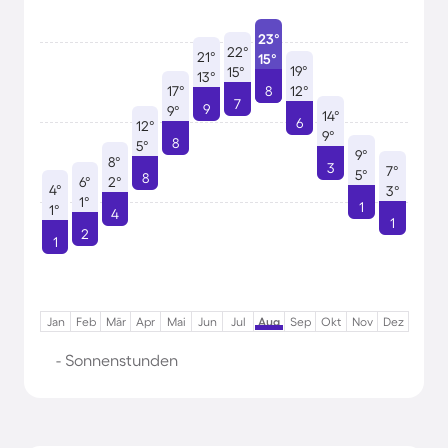
23°
22°
21°
15°
19°
15°
13°
17°
8
12°
7
9
9°
14°
6
12°
9°
8
5°
9°
8°
3
7°
5°
8
6°
2°
4°
3°
1°
1
1°
4
1
2
1
Jan
Feb
Mär
Apr
Mai
Jun
Jul
Aug
Sep
Okt
Nov
Dez
- Sonnenstunden