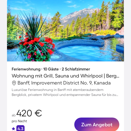
Ferienwohnung ∙ 10 Gäste ∙ 2 Schlafzimmer
Wohnung mit Grill, Sauna und Whirlpool | Bergblick
Banff, Improvement District No. 9, Kanada
Luxuriöse Ferienwohnung in Banff mit atemberaubendem
Bergblick, privatem Whirlpool und entspannender Sauna für bis zu
10 Gäste
420 €
ab
pro Nacht
Zum Angebot
4.3