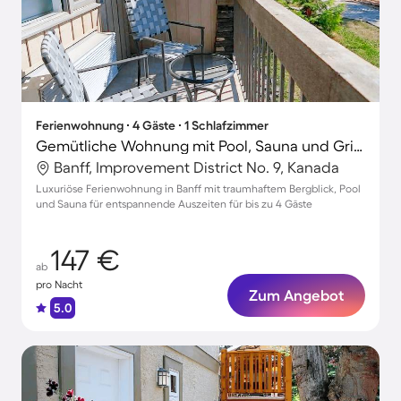
Ferienwohnung ∙ 4 Gäste ∙ 1 Schlafzimmer
Gemütliche Wohnung mit Pool, Sauna und Grill | Bergblick
Banff, Improvement District No. 9, Kanada
Luxuriöse Ferienwohnung in Banff mit traumhaftem Bergblick, Pool
und Sauna für entspannende Auszeiten für bis zu 4 Gäste
147 €
ab
pro Nacht
Zum Angebot
5.0