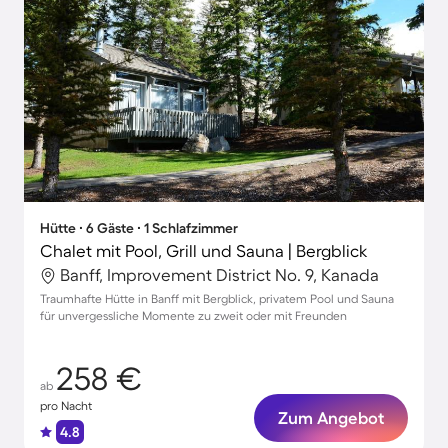
Hütte ∙ 6 Gäste ∙ 1 Schlafzimmer
Chalet mit Pool, Grill und Sauna | Bergblick
Banff, Improvement District No. 9, Kanada
Traumhafte Hütte in Banff mit Bergblick, privatem Pool und Sauna
für unvergessliche Momente zu zweit oder mit Freunden
258 €
ab
pro Nacht
Zum Angebot
4.8