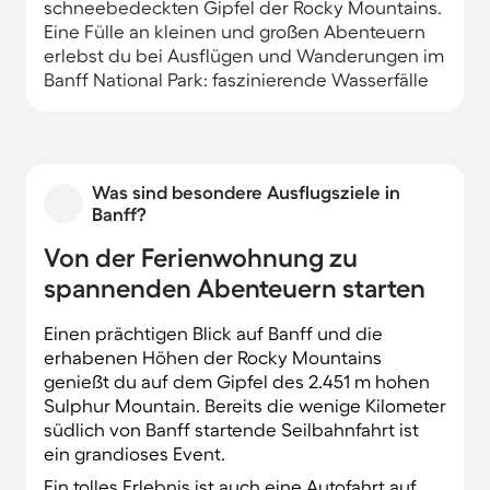
schneebedeckten Gipfel der Rocky Mountains.
Eine Fülle an kleinen und großen Abenteuern
erlebst du bei Ausflügen und Wanderungen im
Banff National Park: faszinierende Wasserfälle
und spektakuläre Aussichtspunkte erwarten
dich. Mit etwas Glück beobachtest du auch
Wapitis, Bisons und Bären.
Was sind besondere Ausflugsziele in
Banff selbst ist ein quirliger Urlaubsort mit
Banff?
zahlreichen kleinen Boutiquen, guten
Restaurants und beeindruckend großen Hotels.
Von der Ferienwohnung zu
Mit einer Ferienwohnung oder einem
spannenden Abenteuern starten
Ferienhaus in der größten Stadt im
Nationalpark bist du aufgrund ihrer zentralen
Einen prächtigen Blick auf Banff und die
Lage gut beraten.
erhabenen Höhen der Rocky Mountains
genießt du auf dem Gipfel des 2.451 m hohen
Sulphur Mountain. Bereits die wenige Kilometer
südlich von Banff startende Seilbahnfahrt ist
ein grandioses Event.
Ein tolles Erlebnis ist auch eine Autofahrt auf