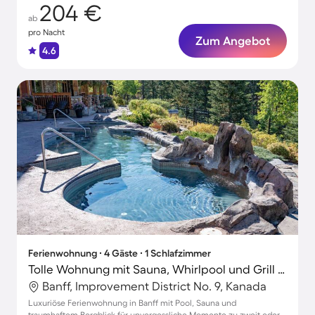
204 €
ab
pro Nacht
Zum Angebot
4.6
Ferienwohnung ∙ 4 Gäste ∙ 1 Schlafzimmer
Tolle Wohnung mit Sauna, Whirlpool und Grill | Bergblick
Banff, Improvement District No. 9, Kanada
Luxuriöse Ferienwohnung in Banff mit Pool, Sauna und
traumhaftem Bergblick für unvergessliche Momente zu zweit oder