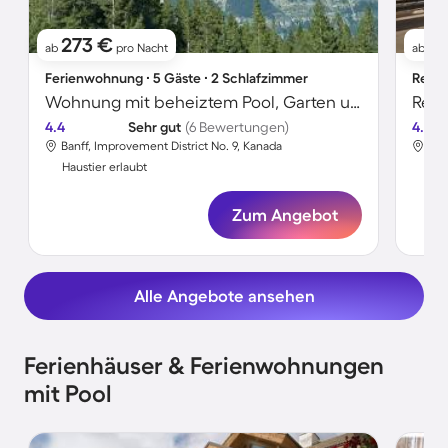
273 €
6
ab
pro Nacht
ab
Ferienwohnung ∙ 5 Gäste ∙ 2 Schlafzimmer
Resor
Wohnung mit beheiztem Pool, Garten und Whirlpool | Bergblick
Reso
4.4
Sehr gut
(6 Bewertungen)
4.6
Banff, Improvement District No. 9, Kanada
Ban
Haustier erlaubt
Hau
Zum Angebot
Alle Angebote ansehen
Ferienhäuser & Ferienwohnungen
mit Pool