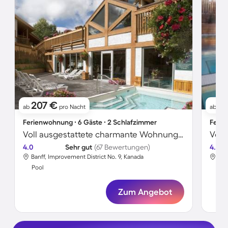
207 €
1
ab
pro Nacht
ab
Ferienwohnung ∙ 6 Gäste ∙ 2 Schlafzimmer
Ferie
Voll ausgestattete charmante Wohnung mit Whirlpool, Pool und Grill | Bergblick
4.0
Sehr gut
(67 Bewertungen)
4.0
Banff, Improvement District No. 9, Kanada
Ban
Pool
Poo
Zum Angebot