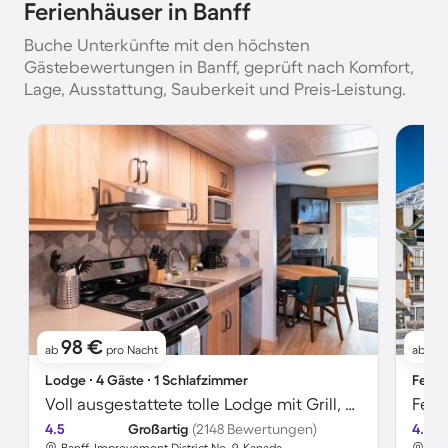
Ferienhäuser in Banff
Buche Unterkünfte mit den höchsten
Gästebewertungen in Banff, geprüft nach Komfort,
Lage, Ausstattung, Sauberkeit und Preis-Leistung.
98 €
2
ab
pro Nacht
ab
Lodge ∙ 4 Gäste ∙ 1 Schlafzimmer
Ferie
Voll ausgestattete tolle Lodge mit Grill, Pool und Sauna
4.5
Großartig
(2148 Bewertungen)
4.7
Banff, Improvement District No. 9, Kanada
Ban