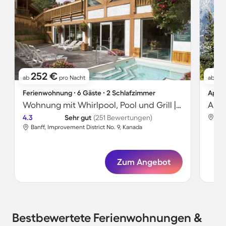
252 €
2
ab
pro Nacht
ab
Ferienwohnung ∙ 6 Gäste ∙ 2 Schlafzimmer
Apart
Wohnung mit Whirlpool, Pool und Grill | Bergblick
4.3
Sehr gut
(251 Bewertungen)
Ban
Banff, Improvement District No. 9, Kanada
Zum Angebot
Bestbewertete Ferienwohnungen &