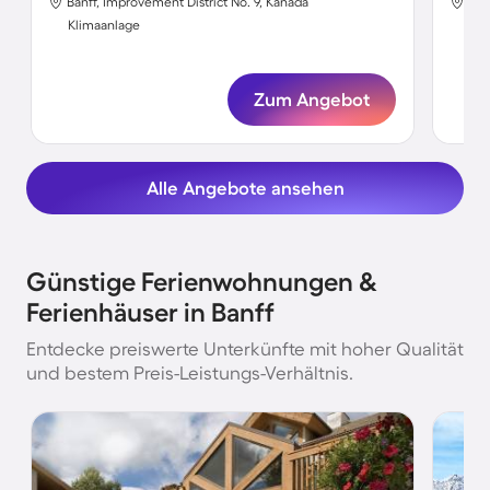
Banff, Improvement District No. 9, Kanada
Ban
Klimaanlage
Kli
Zum Angebot
Alle Angebote ansehen
Günstige Ferienwohnungen &
Ferienhäuser in Banff
Entdecke preiswerte Unterkünfte mit hoher Qualität
und bestem Preis-Leistungs-Verhältnis.