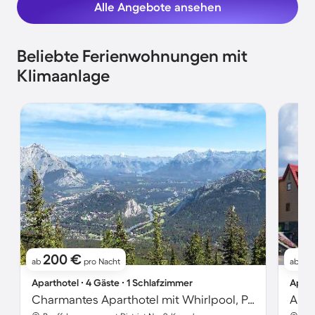
Alle Angebote ansehen
Beliebte Ferienwohnungen mit
Klimaanlage
200 €
1
ab
pro Nacht
ab
Aparthotel ∙ 4 Gäste ∙ 1 Schlafzimmer
Apart
Charmantes Aparthotel mit Whirlpool, Pool und Sauna | Bergblick