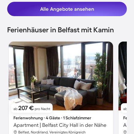
Alle Angebote ansehen
Ferienhäuser in Belfast mit Kamin
207 €
17
ab
pro Nacht
ab
Ferienwohnung ∙ 4 Gäste ∙ 1 Schlafzimmer
Ferie
Apartment | Belfast City Hall in der Nähe
Apar
Belfast, Nordirland, Vereinigtes Königreich
Bel