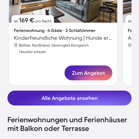
169 €
17
ab
pro Nacht
ab
Ferienwohnung ∙ 4 Gäste ∙ 2 Schlafzimmer
Ferie
Kinderfreundliche Wohnung | Hunde erlaubt
Belfast, Nordirland, Vereinigtes Königreich
Bel
Haustier erlaubt
Hau
Zum Angebot
Alle Angebote ansehen
Ferienwohnungen und Ferienhäuser
mit Balkon oder Terrasse