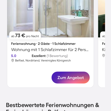
73 €
2
ab
pro Nacht
ab
Ferienwohnung ∙ 2 Gäste ∙ 1 Schlafzimmer
Ferie
Wohnung mit 1 Schlafzimmer für 2 Personen
5.0
Exzellent
(1 Bewertung)
Bel
Belfast, Nordirland, Vereinigtes Königreich
Zum Angebot
Bestbewertete Ferienwohnungen &