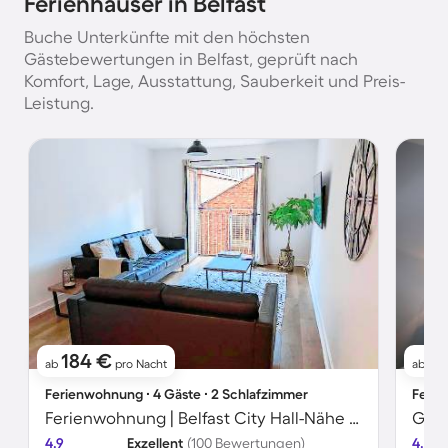
Ferienhäuser in Belfast
Buche Unterkünfte mit den höchsten
Gästebewertungen in Belfast, geprüft nach
Komfort, Lage, Ausstattung, Sauberkeit und Preis-
Leistung.
184 €
1
ab
pro Nacht
ab
Ferienwohnung ∙ 4 Gäste ∙ 2 Schlafzimmer
Ferie
Ferienwohnung | Belfast City Hall-Nähe | Stadtblick
Gemü
4.9
Exzellent
(100 Bewertungen)
4.6