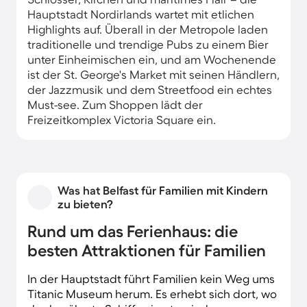
Hauptstadt Nordirlands wartet mit etlichen
Highlights auf. Überall in der Metropole laden
traditionelle und trendige Pubs zu einem Bier
unter Einheimischen ein, und am Wochenende
ist der St. George's Market mit seinen Händlern,
der Jazzmusik und dem Streetfood ein echtes
Must-see. Zum Shoppen lädt der
Freizeitkomplex Victoria Square ein.
Rund um deine Ferienwohnung in Belfast
entdeckst du Spuren der bewegten
Geschichte des Ortes - achte bei
Was hat Belfast für Familien mit Kindern
Spaziergängen auf die zahlreichen Murals oder
zu bieten?
besteige eines der Black Taxis.
Sehenswürdigkeiten wie das Schloss und
Rund um das Ferienhaus: die
familienfreundliche Attraktionen wie der Zoo
besten Attraktionen für Familien
oder das Titanic Museum sorgen für weitere
Abwechslung beim Aufenthalt in einem
In der Hauptstadt führt Familien kein Weg ums
Ferienhaus in Belfast.
Titanic Museum herum. Es erhebt sich dort, wo