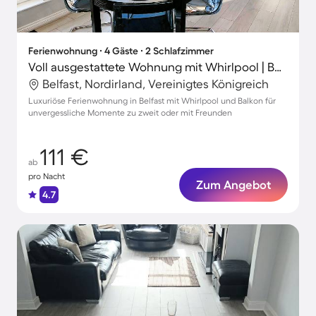
Ferienwohnung ∙ 4 Gäste ∙ 2 Schlafzimmer
Voll ausgestattete Wohnung mit Whirlpool | Belfast City Hall-Nähe | Stadtblick | Perfekt für die Arbeit von Zuhause
Belfast, Nordirland, Vereinigtes Königreich
Luxuriöse Ferienwohnung in Belfast mit Whirlpool und Balkon für
unvergessliche Momente zu zweit oder mit Freunden
111 €
ab
pro Nacht
Zum Angebot
4.7