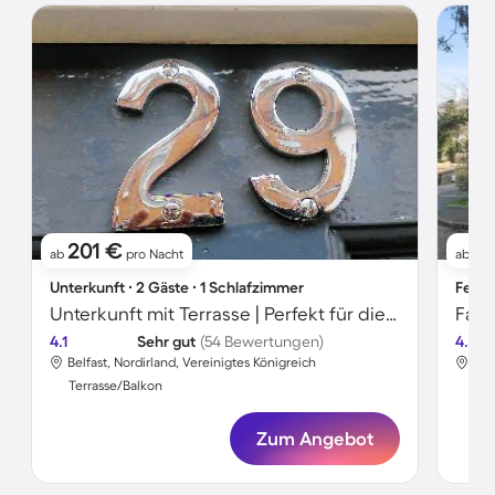
201 €
2
ab
pro Nacht
ab
Unterkunft ∙ 2 Gäste ∙ 1 Schlafzimmer
Ferie
Unterkunft mit Terrasse | Perfekt für die Arbeit von Zuhause
4.1
Sehr gut
(54 Bewertungen)
4.7
Belfast, Nordirland, Vereinigtes Königreich
Bel
Terrasse/Balkon
Ter
Zum Angebot