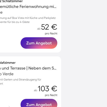
 2 Schlafzimmer
Familienfreundliche gemütliche Ferienwohnung mit Terrasse | Gartenblick | Nah am Strand
de
nung auf Boa Vista mit Küche und Parkplatz
ente für bis zu 4 Gäste
52 €
ab
pro Nacht
Zum Angebot
chlafzimmer
Ferienhaus mit Garten und Terrasse | Neben dem Strand
ap Verde
 mit Garten und Strandzugang für
ert
103 €
ab
pro Nacht
Zum Angebot