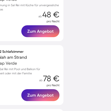
ung in Sal Rei mit Küche für unvergessliche
tas
48 €
ab
pro Nacht
Zum Angebot
 2 Schlafzimmer
 Nah am Strand
 Kap Verde
l Rei mit Pool und Balkon für
it oder mit der Familie
78 €
ab
pro Nacht
Zum Angebot