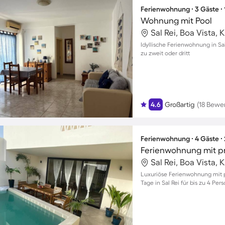
Ferienwohnung ∙ 3 Gäste ∙
Wohnung mit Pool
Sal Rei, Boa Vista,
Idyllische Ferienwohnung in Sa
zu zweit oder dritt
4.6
Großartig
(18 Bewe
Ferienwohnung ∙ 4 Gäste ∙
Ferienwohnung mit pr
Sal Rei, Boa Vista,
Luxuriöse Ferienwohnung mit p
Tage in Sal Rei für bis zu 4 Per