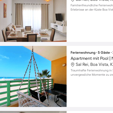
Familienfreundliche Ferienwohn
Erlebnisse an der Küste Boa Vis
Ferienwohnung ∙ 5 Gäste ∙
Apartment mit Pool |
Sal Rei, Boa Vista,
Traumhafte Ferienwohnung in Sa
unvergessliche Momente zu zwe