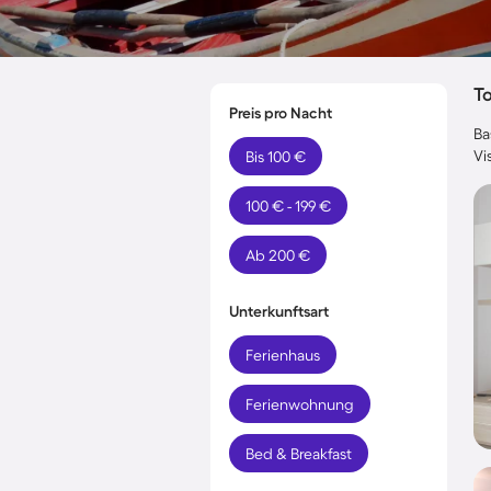
T
Preis pro Nacht
Ba
Vi
Bis 100 €
100 € - 199 €
Ab 200 €
Unterkunftsart
Ferienhaus
Ferienwohnung
Bed & Breakfast