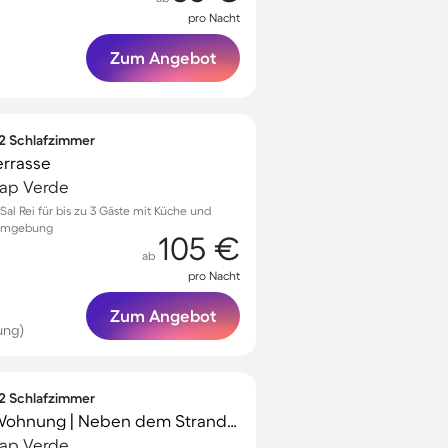
pro Nacht
Zum Angebot
 2 Schlafzimmer
errasse
 Kap Verde
l Rei für bis zu 3 Gäste mit Küche und
r Umgebung
105 €
ab
pro Nacht
Zum Angebot
ung)
 2 Schlafzimmer
Familienfreundliche Wohnung | Neben dem Strand | Ideal für Homeoffice
 Kap Verde