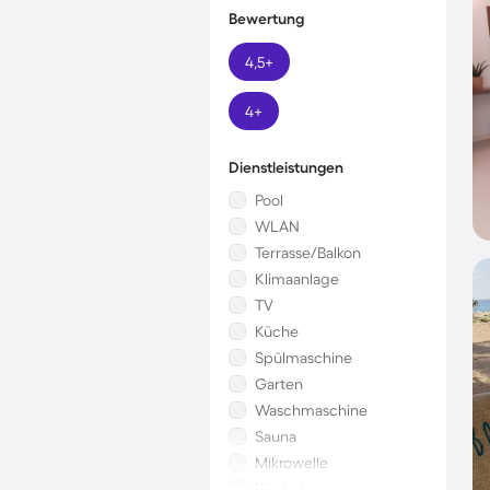
Bewertung
4,5+
4+
Dienstleistungen
Pool
WLAN
Terrasse/Balkon
Klimaanlage
TV
Küche
Spülmaschine
Garten
Waschmaschine
Sauna
Mikrowelle
Kinderbett