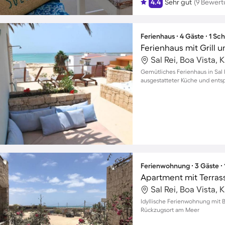
4.4
Sehr gut
(9 Bewer
Ferienhaus ∙ 4 Gäste ∙ 1 Sc
Ferienhaus mit Grill 
Sal Rei, Boa Vista,
Gemütliches Ferienhaus in Sal R
ausgestatteter Küche und ent
Ferienwohnung ∙ 3 Gäste ∙
Apartment mit Terras
Sal Rei, Boa Vista,
Idyllische Ferienwohnung mit Bal
Rückzugsort am Meer