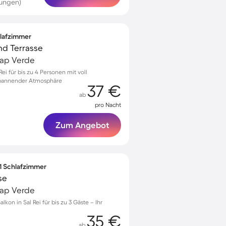
tungen)
hlafzimmer
und Terrasse
 Kap Verde
ei für bis zu 4 Personen mit voll
spannender Atmosphäre
37 €
ab
pro Nacht
Zum Angebot
 1 Schlafzimmer
se
 Kap Verde
kon in Sal Rei für bis zu 3 Gäste – Ihr
35 €
ab