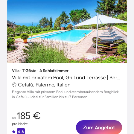
Villa ∙ 7 Gäste ∙ 4 Schlafzimmer
Villa mit privatem Pool, Grill und Terrasse | Bergblick
Cefalù, Palermo, Italien
Elegante Villa mit privatem Pool und atemberaubendem Bergblick
in Cefalù – ideal für Familien bis zu 7 Personen.
185 €
ab
pro Nacht
Zum Angebot
4.6