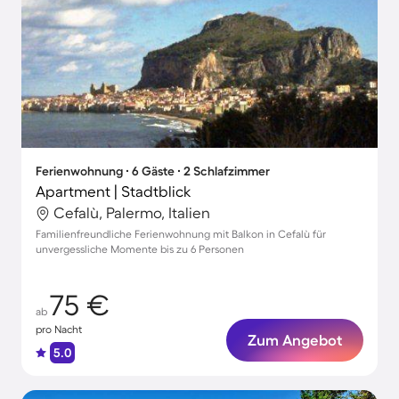
Ferienwohnung ∙ 6 Gäste ∙ 2 Schlafzimmer
Apartment | Stadtblick
Cefalù, Palermo, Italien
Familienfreundliche Ferienwohnung mit Balkon in Cefalù für
unvergessliche Momente bis zu 6 Personen
75 €
ab
pro Nacht
Zum Angebot
5.0