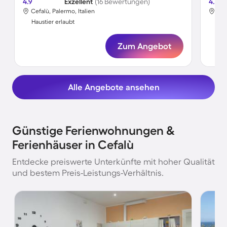
4.9
Exzellent
(16 Bewertungen)
4.8
Cefalù, Palermo, Italien
Cef
Haustier erlaubt
Hau
Zum Angebot
Alle Angebote ansehen
Günstige Ferienwohnungen &
Ferienhäuser in Cefalù
Entdecke preiswerte Unterkünfte mit hoher Qualität
und bestem Preis-Leistungs-Verhältnis.