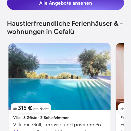
Alle Angebote ansehen
Haustierfreundliche Ferienhäuser & -
wohnungen in Cefalù
315 €
1
ab
pro Nacht
ab
Villa ∙ 8 Gäste ∙ 3 Schlafzimmer
Ferie
Villa mit Grill, Terrasse und privatem Pool | Meerblick