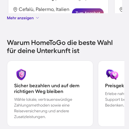
Cefalù, Palermo, Italien
C
Zum Angebot
Mehr anzeigen
Warum HomeToGo die beste Wahl
für deine Unterkunft ist
Sicher bezahlen und auf dem
Preisgekr
richtigen Weg bleiben
Erlebe nahtl
Wähle lokale, vertrauenswürdige
Support bei 
Zahlungsmethoden sowie eine
Bedenken.
Reiseversicherung und andere
Zusatzleistungen.