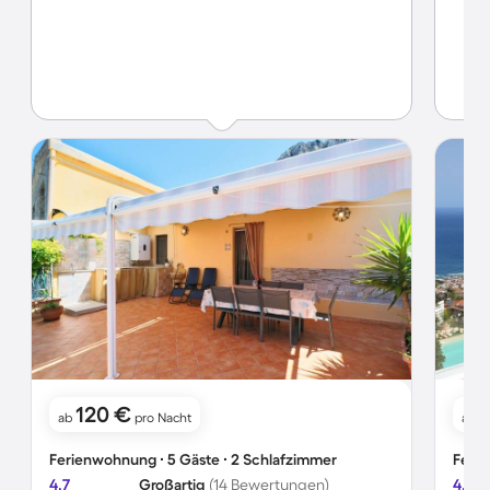
120 €
3
ab
pro Nacht
ab
Ferienwohnung ∙ 5 Gäste ∙ 2 Schlafzimmer
Ferie
4.7
Großartig
(14 Bewertungen)
4.7