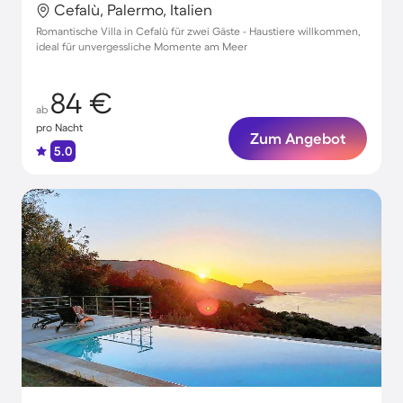
Cefalù, Palermo, Italien
Romantische Villa in Cefalù für zwei Gäste - Haustiere willkommen,
ideal für unvergessliche Momente am Meer
84 €
ab
pro Nacht
Zum Angebot
5.0