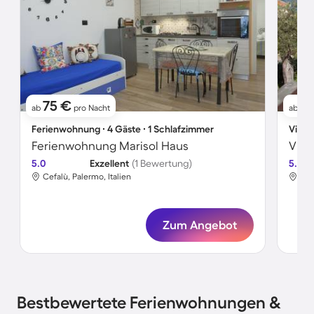
75 €
9
ab
pro Nacht
ab
Ferienwohnung ∙ 4 Gäste ∙ 1 Schlafzimmer
Villa 
Ferienwohnung Marisol Haus
Vill
5.0
Exzellent
(1 Bewertung)
5.0
Cefalù, Palermo, Italien
Cef
Zum Angebot
Bestbewertete Ferienwohnungen &