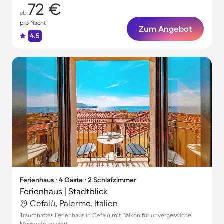
72 €
ab
pro Nacht
Zum Angebot
4.5
Ferienhaus ∙ 4 Gäste ∙ 2 Schlafzimmer
Ferienhaus | Stadtblick
Cefalù, Palermo, Italien
Traumhaftes Ferienhaus in Cefalù mit Balkon für unvergessliche
Momente zu viert