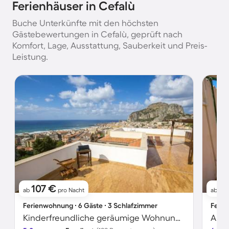
Ferienhäuser in Cefalù
Buche Unterkünfte mit den höchsten
Gästebewertungen in Cefalù, geprüft nach
Komfort, Lage, Ausstattung, Sauberkeit und Preis-
Leistung.
107 €
8
ab
pro Nacht
ab
Ferienwohnung ∙ 6 Gäste ∙ 3 Schlafzimmer
Ferie
Kinderfreundliche geräumige Wohnung mit Terrasse und Grill | Neben dem Strand
Apar