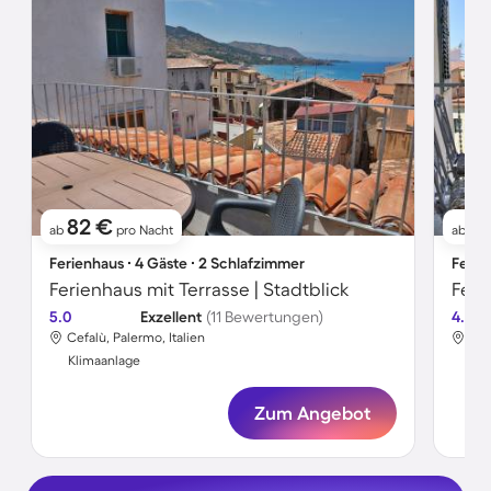
82 €
1
ab
pro Nacht
ab
Ferienhaus ∙ 4 Gäste ∙ 2 Schlafzimmer
Ferie
Ferienhaus mit Terrasse | Stadtblick
Feri
5.0
Exzellent
(11 Bewertungen)
4.6
Cefalù, Palermo, Italien
Cef
Klimaanlage
Kli
Zum Angebot