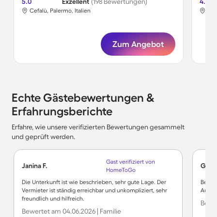
5.0
Exzellent
(198 Bewertungen)
4.8
Cefalù, Palermo, Italien
Cef
Zum Angebot
Echte Gästebewertungen &
Erfahrungsberichte
Erfahre, wie unsere verifizierten Bewertungen gesammelt
und geprüft werden.
Gast verifiziert von
Janina F.
Guido
HomeToGo
Die Unterkunft ist wie beschrieben, sehr gute Lage. Der
Besitz
Vermieter ist ständig erreichbar und unkompliziert, sehr
Aussi
freundlich und hilfreich.
Bewer
Bewertet am 04.06.2026 | Familie