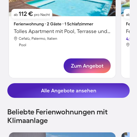
112 €
2
ab
pro Nacht
ab
Ferienwohnung ∙ 2 Gäste ∙ 1 Schlafzimmer
Ferie
Tolles Apartment mit Pool, Terrasse und schnellem Internet | Meerblick | Strand in der Nähe
Feri
Cefalù, Palermo, Italien
4.9
Cef
Pool
Poo
Zum Angebot
Alle Angebote ansehen
Beliebte Ferienwohnungen mit
Klimaanlage