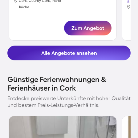
Cork, County Cork, Irland
3.7
Cor
Küche
Kü
Zum Angebot
Alle Angebote ansehen
Günstige Ferienwohnungen &
Ferienhäuser in Cork
Entdecke preiswerte Unterkünfte mit hoher Qualität
und bestem Preis-Leistungs-Verhältnis.