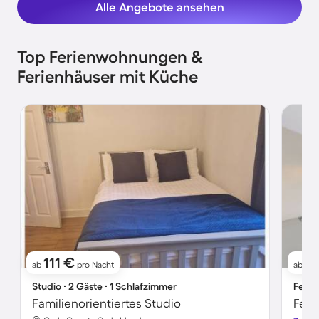
Alle Angebote ansehen
Top Ferienwohnungen &
Ferienhäuser mit Küche
111 €
11
ab
pro Nacht
ab
Studio ∙ 2 Gäste ∙ 1 Schlafzimmer
Ferie
Familienorientiertes Studio
Feri