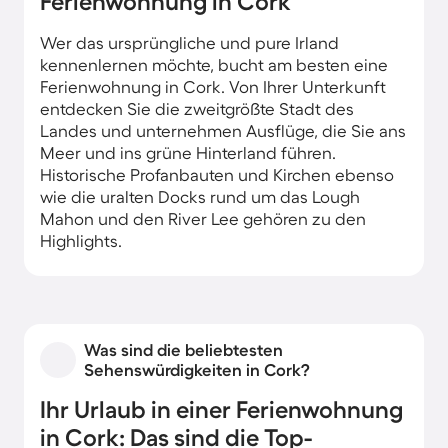
Ferienwohnung in Cork
Wer das ursprüngliche und pure Irland
kennenlernen möchte, bucht am besten eine
Ferienwohnung in Cork. Von Ihrer Unterkunft
entdecken Sie die zweitgrößte Stadt des
Landes und unternehmen Ausflüge, die Sie ans
Meer und ins grüne Hinterland führen.
Historische Profanbauten und Kirchen ebenso
wie die uralten Docks rund um das Lough
Mahon und den River Lee gehören zu den
Highlights.
Als Unterkunft bietet sich eine Ferienwohnung
im außergewöhnlichen Boutique-Stil an.
Entdecken Sie Irlands sanft gewellte grüne
Hügel unabhängig mit dem Mietwagen oder
Was sind die beliebtesten
Rad. Rund um Cork lädt Sie der Tramore Valley
Sehenswürdigkeiten in Cork?
Park zu Aktivitäten unter freiem Himmel ein.
Ihr Urlaub in einer Ferienwohnung
Nur 115 Kilometer westlich erleben Sie im
Gleninchaquin Park atemberaubende
in Cork: Das sind die Top-