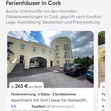
Ferienhäuser in Cork
Buche Unterkünfte mit den höchsten
Gästebewertungen in Cork, geprüft nach Komfort,
Lage, Ausstattung, Sauberkeit und Preis-Leistung.
265 €
2
ab
pro Nacht
ab
Ferienwohnung ∙ 6 Gäste ∙ 3 Schlafzimmer
Ferie
Apartment mit Grill | Ideal für Homeoffice
5.0
Exzellent
(82 Bewertungen)
4.8
Cork, County Cork, Irland
Cor