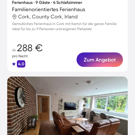
Ferienhaus ∙ 9 Gäste ∙ 4 Schlafzimmer
Familienorientiertes Ferienhaus
Cork, County Cork, Irland
Gemütliches Ferienhaus in Cork mit Kamin für die ganze Familie
ideal für bis zu 9 Personen und eigenen Parkplatz
288 €
ab
pro Nacht
Zum Angebot
4.0