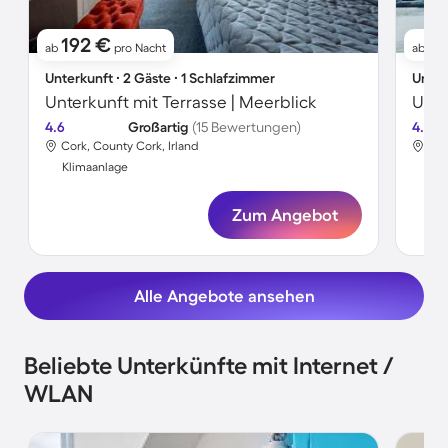
192 €
1
ab
pro Nacht
ab
Unterkunft ∙ 2 Gäste ∙ 1 Schlafzimmer
Unter
Unterkunft mit Terrasse | Meerblick
Unte
4.6
Großartig
(15 Bewertungen)
4.6
Cork, County Cork, Irland
Cor
Klimaanlage
Kli
Zum Angebot
Alle Angebote ansehen
Beliebte Unterkünfte mit Internet /
WLAN