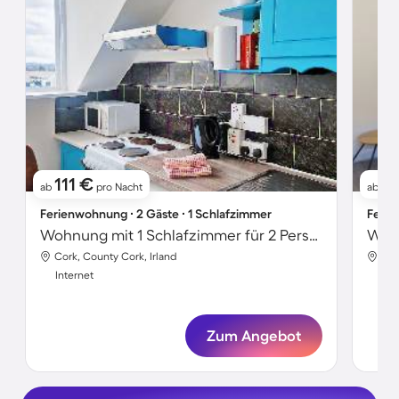
111 €
9
ab
pro Nacht
ab
Ferienwohnung ∙ 2 Gäste ∙ 1 Schlafzimmer
Ferie
Wohnung mit 1 Schlafzimmer für 2 Personen
Cork, County Cork, Irland
Cor
Internet
Int
Zum Angebot