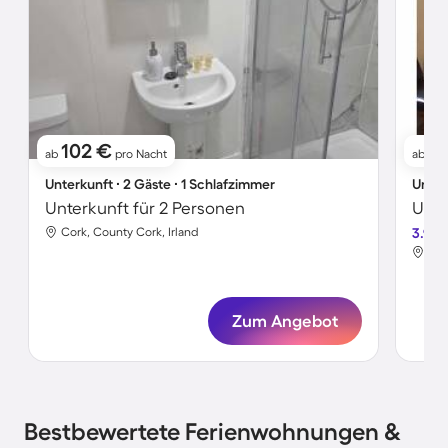
102 €
8
ab
pro Nacht
ab
Unterkunft ∙ 2 Gäste ∙ 1 Schlafzimmer
Unter
Unterkunft für 2 Personen
Unte
Cork, County Cork, Irland
3.9
Cor
Zum Angebot
Bestbewertete Ferienwohnungen &