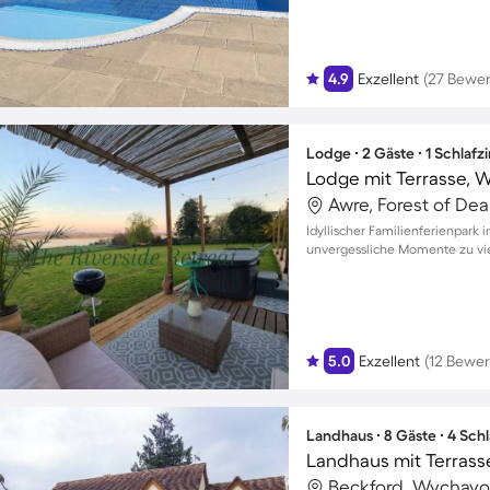
4.9
Exzellent
(27 Bewe
Lodge ∙ 2 Gäste ∙ 1 Schlaf
Lodge mit Terrasse, W
Awre, Forest of Dea
Idyllischer Familienferienpark 
unvergessliche Momente zu vi
5.0
Exzellent
(12 Bewe
Landhaus ∙ 8 Gäste ∙ 4 Sch
Landhaus mit Terrasse
Beckford, Wychavon