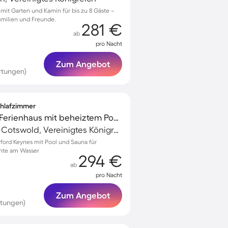
 mit Garten und Kamin für bis zu 8 Gäste –
amilien und Freunde.
281 €
ab
pro Nacht
Zum Angebot
rtungen)
Schlafzimmer
Familienfreundliches Ferienhaus mit beheiztem Pool, Terrasse und Sauna | Haustiere erlaubt
Somerford Keynes, Cotswold, Vereinigtes Königreich
rford Keynes mit Pool und Sauna für
nte am Wasser
294 €
ab
pro Nacht
Zum Angebot
rtungen)