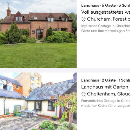
Landhaus ∙ 6 Gäste ∙ 3 Sch
Churcham, Forest o
Idyllisches Cottage in Churcha
Gäste und ihre vierbeinigen Fr
Landhaus ∙ 2 Gäste ∙ 1 Sch
Romantisches Cottage in Chel
moderner Küche für unvergessl