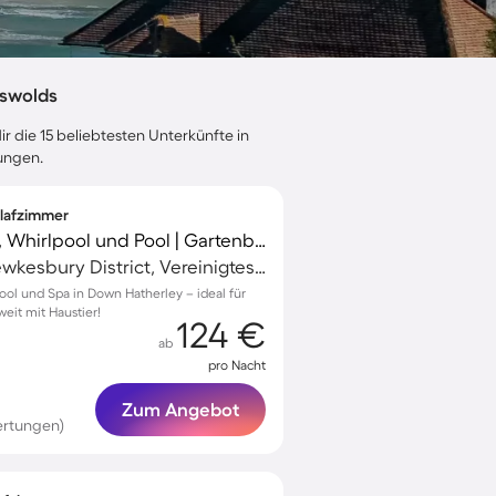
tswolds
r die 15 beliebtesten Unterkünfte in
ungen.
hlafzimmer
Ferienhaus mit Sauna, Whirlpool und Pool | Gartenblick
Down Hatherley, Tewkesbury District, Vereinigtes Königreich
ol und Spa in Down Hatherley – ideal für
eit mit Haustier!
124 €
ab
pro Nacht
Zum Angebot
ertungen)