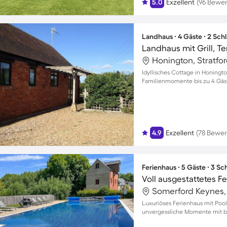
5.0
Exzellent
(96 Bewe
Landhaus ∙ 4 Gäste ∙ 2 Sch
Landhaus mit Grill, Te
Idyllisches Cottage in Honingt
Familienmomente bis zu 4 Gäs
4.9
Exzellent
(78 Bewe
Ferienhaus ∙ 5 Gäste ∙ 3 S
Luxuriöses Ferienhaus mit Poo
unvergessliche Momente mit b