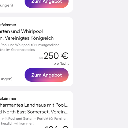
Zum Angebot
tungen)
lafzimmer
arten und Whirlpool
n, Vereinigtes Königreich
t Pool und Whirlpool für unvergessliche
äste im Gartenparadies
250 €
ab
pro Nacht
Zum Angebot
tungen)
lafzimmer
Familienorientiertes charmantes Landhaus mit Pool, Grill und Whirlpool | Haustiere erlaubt
Camerton, Bath and North East Somerset, Vereinigtes Königreich
n mit Pool und Garten – Perfekt für Familien
e herzlich willkommen!