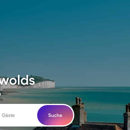
swolds
n
Gäste
Suche