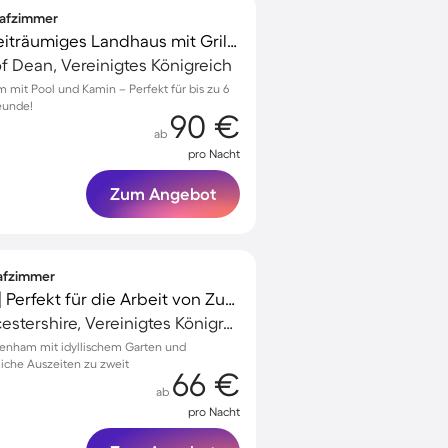
lafzimmer
Voll ausgestattetes weiträumiges Landhaus mit Grill, Pool und Garten | Haustiere sind willkommen
f Dean, Vereinigtes Königreich
m mit Pool und Kamin – Perfekt für bis zu 6
eunde!
90 €
ab
pro Nacht
Zum Angebot
lafzimmer
Landhaus mit Garten | Perfekt für die Arbeit von Zuhause
Cheltenham, Gloucestershire, Vereinigtes Königreich
tenham mit idyllischem Garten und
iche Auszeiten zu zweit
66 €
ab
pro Nacht