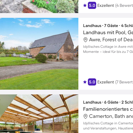
5.0
Exzellent
(4 Bewer
Landhaus ∙ 7 Gäste ∙ 4 Sch
Landhaus mit Pool, G
Awre, Forest of Dea
Idyllisches Cottage in Awre mi
Momente – ideal für bis zu 7 G
5.0
Exzellent
(7 Bewer
Landhaus ∙ 6 Gäste ∙ 2 Sch
Idyllisches Cottage in Camerto
und Veranstaltungen, Haustier