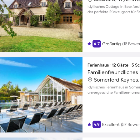
Idyllisches Cottage in Beckford
der perfekte Rückzugsort für F
4.7
Großartig
(18 Bewe
Ferienhaus ∙ 12 Gäste ∙ 5 
Idyllisches Ferienhaus in Some
unvergessliche Familienmome
4.9
Exzellent
(57 Bewe