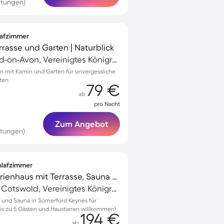
rtungen)
lafzimmer
rrasse und Garten | Naturblick
Honington, Stratford-on-Avon, Vereinigtes Königreich
on mit Kamin und Garten für unvergessliche
ten
79 €
ab
pro Nacht
Zum Angebot
rtungen)
chlafzimmer
Voll ausgestattetes Ferienhaus mit Terrasse, Sauna und Pool | Naturblick | Hunde erlaubt
Somerford Keynes, Cotswold, Vereinigtes Königreich
l und Sauna in Somerford Keynes für
is zu 5 Gästen und Haustieren willkommen!
194 €
ab