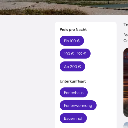
T
Preis pro Nacht
Ba
Co
Bis 100 €
100 € - 199 €
Ab 200 €
Unterkunftsart
Ferienhaus
Ferienwohnung
Bauernhof