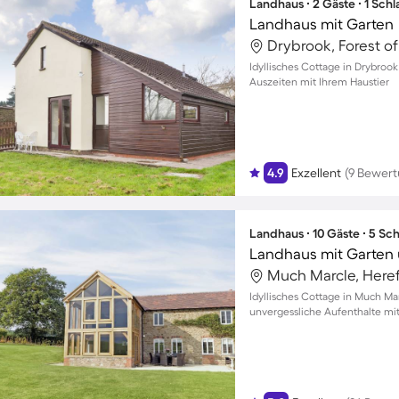
Landhaus ∙ 2 Gäste ∙ 1 Sch
Landhaus mit Garten
Drybrook, Forest of
Idyllisches Cottage in Drybroo
Auszeiten mit Ihrem Haustier
4.9
Exzellent
(9 Bewer
Landhaus ∙ 10 Gäste ∙ 5 Sc
Idyllisches Cottage in Much Ma
unvergessliche Aufenthalte mit