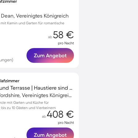
lafzimmer
 Dean, Vereinigtes Königreich
k mit Kamin und Garten für romantische
58 €
ab
pro Nacht
Zum Angebot
tungen)
hlafzimmer
Landhaus mit Garten und Terrasse | Haustiere sind willkommen
Much Marcle, Herefordshire, Vereinigtes Königreich
rcle mit Garten und Küche für
 bis zu 10 Gästen und Vierbeinern
408 €
ab
pro Nacht
Zum Angebot