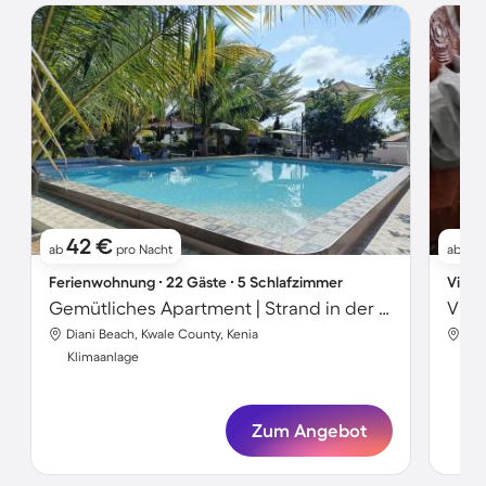
42 €
8
ab
pro Nacht
ab
Ferienwohnung ∙ 22 Gäste ∙ 5 Schlafzimmer
Villa 
Gemütliches Apartment | Strand in der Nähe
Diani Beach, Kwale County, Kenia
Dia
Klimaanlage
Kli
Zum Angebot