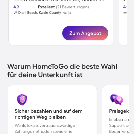
4.9
Exzellent
(21 Bewertungen)
4.9
Diani Beach, Kwale County, Kenia
Dia
Zum Angebot
Warum HomeToGo die beste Wahl
für deine Unterkunft ist
Sicher bezahlen und auf dem
Preisgekr
richtigen Weg bleiben
Erlebe nahtl
Wähle lokale, vertrauenswürdige
Support bei 
Zahlungsmethoden sowie eine
Bedenken.