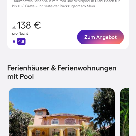
Traumhaftes Ferienhaus mit Pool und Whirlpool in Diani Beach für
bis zu 8 Gäste – Ihr perfekter Rückzugsort am Meer
138 €
ab
pro Nacht
Zum Angebot
4.8
Ferienhäuser & Ferienwohnungen
mit Pool