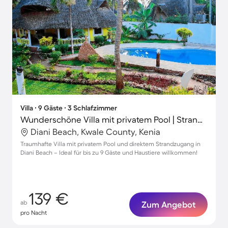
Villa ∙ 9 Gäste ∙ 3 Schlafzimmer
Wunderschöne Villa mit privatem Pool | Strand in der Nähe | Haustiere erlaubt
Diani Beach, Kwale County, Kenia
Traumhafte Villa mit privatem Pool und direktem Strandzugang in
Diani Beach – Ideal für bis zu 9 Gäste und Haustiere willkommen!
139 €
ab
Zum Angebot
pro Nacht