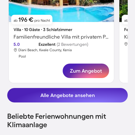
196 €
6
ab
pro Nacht
ab
Villa ∙ 10 Gäste ∙ 3 Schlafzimmer
Ferie
Familienfreundliche Villa mit privatem Pool, Garten und Terrasse | Neben dem Strand | Haustierfreundlich
5.0
Exzellent
(2 Bewertungen)
Dia
Diani Beach, Kwale County, Kenia
Poo
Pool
Zum Angebot
Alle Angebote ansehen
Beliebte Ferienwohnungen mit
Klimaanlage