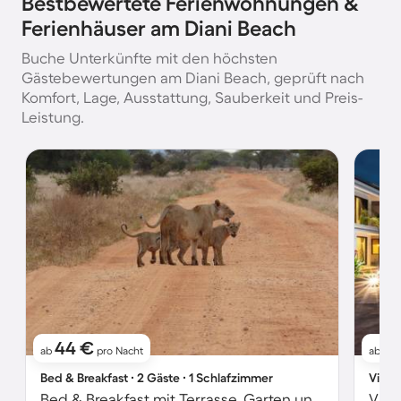
Bestbewertete Ferienwohnungen &
Ferienhäuser am Diani Beach
Buche Unterkünfte mit den höchsten
Gästebewertungen am Diani Beach, geprüft nach
Komfort, Lage, Ausstattung, Sauberkeit und Preis-
Leistung.
44 €
1
ab
pro Nacht
ab
Bed & Breakfast ∙ 2 Gäste ∙ 1 Schlafzimmer
Villa 
Bed & Breakfast mit Terrasse, Garten und Pool