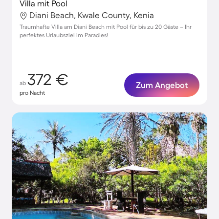
Villa mit Pool
Diani Beach, Kwale County, Kenia
Traumhafte Villa am Diani Beach mit Pool für bis zu 20 Gäste – Ihr
perfektes Urlaubsziel im Paradies!
372 €
ab
Zum Angebot
pro Nacht