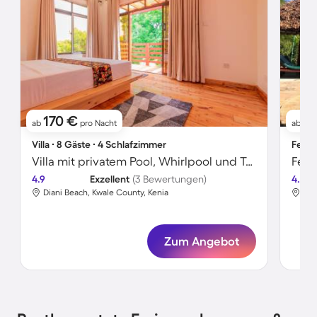
170 €
8
ab
pro Nacht
ab
Villa ∙ 8 Gäste ∙ 4 Schlafzimmer
Ferie
Villa mit privatem Pool, Whirlpool und Terrasse | Gartenblick
4.9
Exzellent
(3 Bewertungen)
4.7
Diani Beach, Kwale County, Kenia
Dia
Zum Angebot