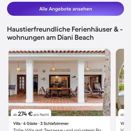
Alle Angebote ansehen
Haustierfreundliche Ferienhäuser & -
wohnungen am Diani Beach
274 €
7
ab
pro Nacht
ab
Villa ∙ 6 Gäste ∙ 3 Schlafzimmer
Villa 
Tolle Villa mit Terrasse und privatem Pool | Neben dem Strand | Haustiere sind willkommen
Vill