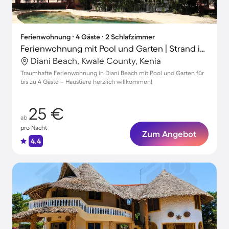
Ferienwohnung ∙ 4 Gäste ∙ 2 Schlafzimmer
Ferienwohnung mit Pool und Garten | Strand in der Nähe | Hunde erlaubt
Diani Beach, Kwale County, Kenia
Traumhafte Ferienwohnung in Diani Beach mit Pool und Garten für
bis zu 4 Gäste – Haustiere herzlich willkommen!
25 €
ab
pro Nacht
Zum Angebot
4.4