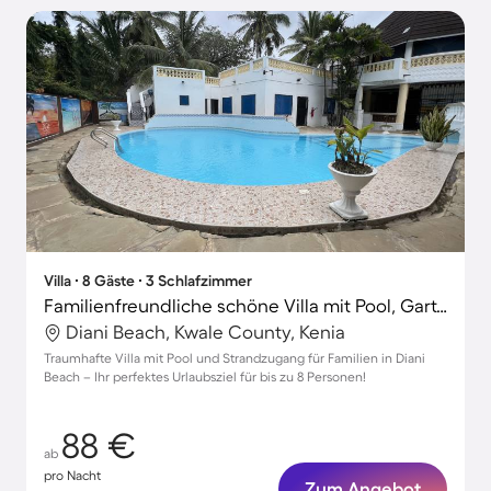
Villa ∙ 8 Gäste ∙ 3 Schlafzimmer
Familienfreundliche schöne Villa mit Pool, Garten und Grill | Nah am Strand
Diani Beach, Kwale County, Kenia
Traumhafte Villa mit Pool und Strandzugang für Familien in Diani
Beach – Ihr perfektes Urlaubsziel für bis zu 8 Personen!
88 €
ab
pro Nacht
Zum Angebot