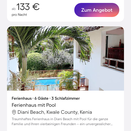
133 €
ab
Zum Angebot
pro Nacht
Ferienhaus ∙ 6 Gäste ∙ 3 Schlafzimmer
Ferienhaus mit Pool
Diani Beach, Kwale County, Kenia
Traumhaftes Ferienhaus in Diani Beach mit Pool für die ganze
Familie und Ihren vierbeinigen Freunden – ein unvergesslicher
Urlaub wartet!