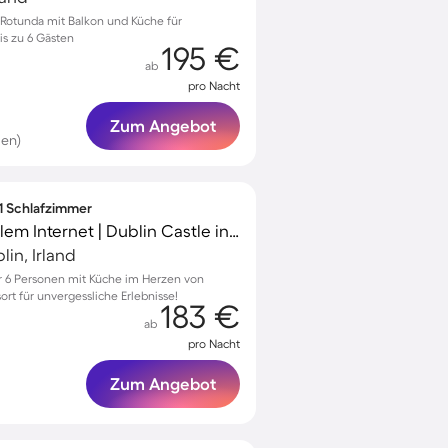
Rotunda mit Balkon und Küche für
s zu 6 Gästen
195 €
ab
pro Nacht
Zum Angebot
en)
 1 Schlafzimmer
Apartment mit schnellem Internet | Dublin Castle in der Nähe
in, Irland
 6 Personen mit Küche im Herzen von
ort für unvergessliche Erlebnisse!
183 €
ab
pro Nacht
Zum Angebot