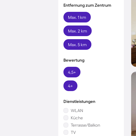
Entfernung zum Zentrum
Max. 1 km
Max. 2 km
Max. 5 km
Bewertung
4,5+
4+
Dienstleistungen
WLAN
Küche
Terrasse/Balkon
TV