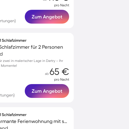
pro Nacht
Zum Angebot
ertungen)
 1 Schlafzimmer
Schlafzimmer für 2 Personen
nd
zwei in malerischer Lage in Dartry – Ihr
he Momente!
65 €
ab
pro Nacht
Zum Angebot
rtungen)
 1 Schlafzimmer
Voll ausgestattete charmante Ferienwohnung mit schnellem Internet | Ha’penny Bridge-Nähe | Stadtblick
land