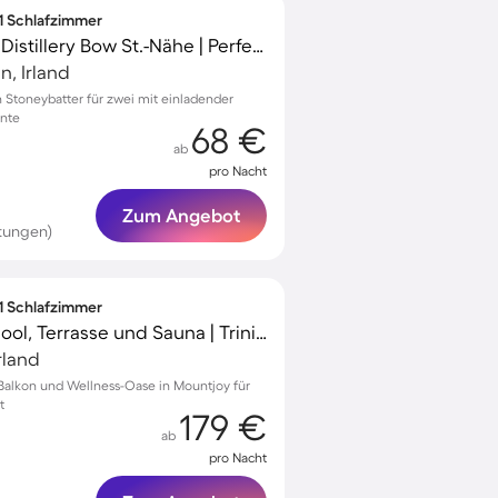
 1 Schlafzimmer
Apartment | Jameson Distillery Bow St.-Nähe | Perfekt für die Arbeit von Zuhause
n, Irland
Stoneybatter für zwei mit einladender
nte
68 €
ab
pro Nacht
Zum Angebot
tungen)
 1 Schlafzimmer
Apartment mit Whirlpool, Terrasse und Sauna | Trinity College Dublin-Nähe | Stadtblick | Perfekt für die Arbeit von Zuhause
rland
alkon und Wellness-Oase in Mountjoy für
t
179 €
ab
pro Nacht