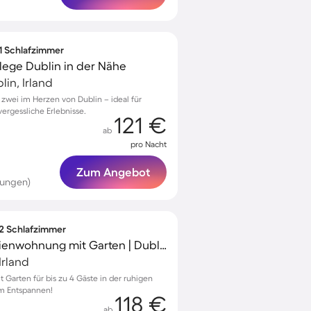
 1 Schlafzimmer
lege Dublin in der Nähe
in, Irland
wei im Herzen von Dublin – ideal für
ergessliche Erlebnisse.
121 €
ab
pro Nacht
Zum Angebot
tungen)
 2 Schlafzimmer
Voll ausgestattete Ferienwohnung mit Garten | Dublin Castle-Nähe | Stadtblick
Irland
Garten für bis zu 4 Gäste in der ruhigen
um Entspannen!
118 €
ab