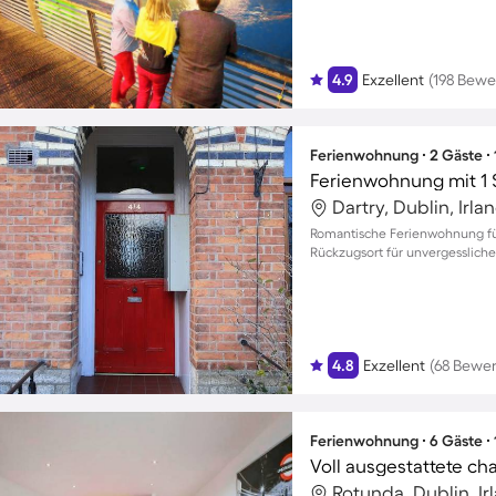
4.9
Exzellent
(198 Bew
Ferienwohnung ∙ 2 Gäste ∙
Ferienwohnung mit 1 
Dartry, Dublin, Irla
Romantische Ferienwohnung für 
Rückzugsort für unvergesslic
4.8
Exzellent
(68 Bewe
Ferienwohnung ∙ 6 Gäste ∙
Rotunda, Dublin, Ir