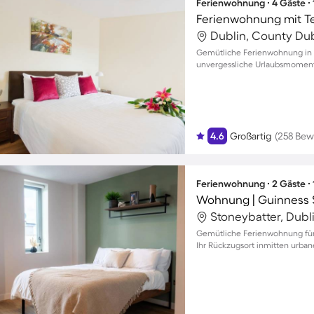
Ferienwohnung ∙ 4 Gäste ∙
Dublin, County Dubl
Gemütliche Ferienwohnung in D
unvergessliche Urlaubsmomente
4.6
Großartig
(258 Bew
Ferienwohnung ∙ 2 Gäste ∙
Stoneybatter, Dubli
Gemütliche Ferienwohnung für
Ihr Rückzugsort inmitten urbane