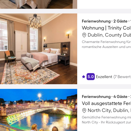
Ferienwohnung ∙ 2 Gäste ∙
Wohnung | Trinity Col
Dublin, County Dubl
Charmante Ferienwohnung für z
romantische Auszeiten und unv
5.0
Exzellent
(7 Bewer
Ferienwohnung ∙ 4 Gäste ∙
North City, Dublin, 
Gemütliche Ferienwohnung mit 
North City - Ihr Rückzugsort z