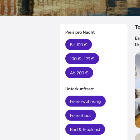
T
Preis pro Nacht
Ba
Du
Bis 100 €
100 € - 199 €
Ab 200 €
Unterkunftsart
Ferienwohnung
Ferienhaus
Bed & Breakfast