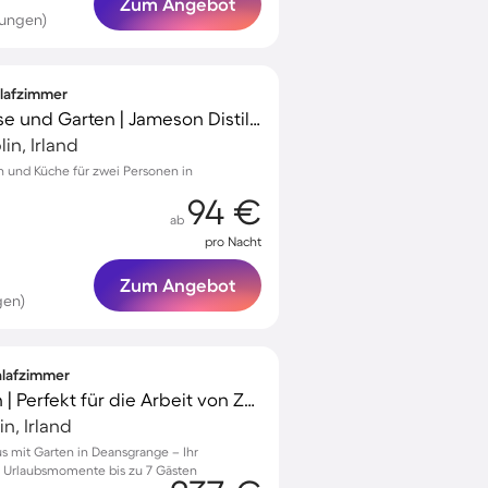
Zum Angebot
tungen)
hlafzimmer
Unterkunft mit Terrasse und Garten | Jameson Distillery Bow St.-Nähe
in, Irland
en und Küche für zwei Personen in
94 €
ab
pro Nacht
Zum Angebot
gen)
chlafzimmer
Ferienhaus mit Garten | Perfekt für die Arbeit von Zuhause
n, Irland
s mit Garten in Deansgrange – Ihr
e Urlaubsmomente bis zu 7 Gästen