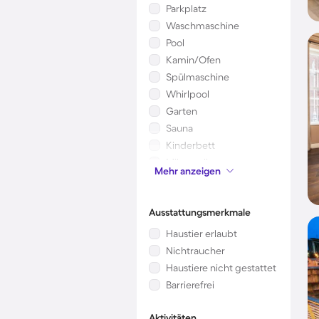
Parkplatz
Waschmaschine
Pool
Kamin/Ofen
Spülmaschine
Whirlpool
Garten
Sauna
Kinderbett
Mikrowelle
Mehr anzeigen
Klimaanlage
Ausstattungsmerkmale
Haustier erlaubt
Nichtraucher
Haustiere nicht gestattet
Barrierefrei
Aktivitäten