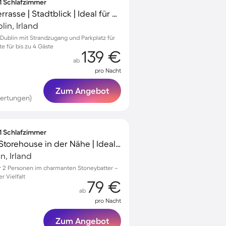
 1 Schlafzimmer
Ferienwohnung mit Terrasse | Stadtblick | Ideal für Homeoffice
in, Irland
ublin mit Strandzugang und Parkplatz für
 für bis zu 4 Gäste
139 €
ab
pro Nacht
Zum Angebot
ertungen)
 1 Schlafzimmer
Wohnung | Guinness Storehouse in der Nähe | Ideal für Homeoffice
n, Irland
 2 Personen im charmanten Stoneybatter –
r Vielfalt
79 €
ab
pro Nacht
Zum Angebot