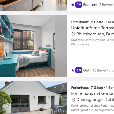
4.9
Exzellent
(8 Bewer
Unterkunft ∙ 2 Gäste ∙ 1 Sc
Phibsborough, Dubl
Idyllische Unterkunft mit Gart
Phibsborough
3.9
Gut
(166 Bewertun
Ferienhaus ∙ 7 Gäste ∙ 4 S
Deansgrange, Dubli
Familienfreundliches Ferienhau
Rückzugsort für unvergesslich