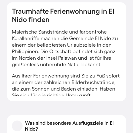
Traumhafte Ferienwohnung in El
Nido finden
Malerische Sandstrände und farbenfrohe
Korallenriffe machen die Gemeinde El Nido zu
einem der beliebtesten Urlaubsziele in den
Philippinen. Die Ortschaft befindet sich ganz
im Norden der Insel Palawan und ist für ihre
größtenteils unberührte Natur bekannt.
Aus Ihrer Ferienwohnung sind Sie zu Fuß sofort
an einem der zahlreichen Bilderbuchstrände,
die zum Sonnen und Baden einladen. Haben
Sie sich für die richtige Unterkunft
entschieden, blicken Sie sogar direkt auf das
türkisblaue Meer und die steilen, grün
bewachsenen Felsen, die aus dem Wasser
ragen. Beim Schnorcheln oder Tauchen lernen
Was sind besondere Ausflugsziele in El
Sie die bunte Unterwasserwelt Südostasiens
Nido?