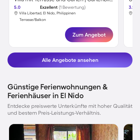
5.0
Exzellent
(1 Bewertung)
3.9
Villa Libertad, El Nido, Philippinen
El 
Terrasse/Balkon
Ter
Zum Angebot
Alle Angebote ansehen
Günstige Ferienwohnungen &
Ferienhäuser in El Nido
Entdecke preiswerte Unterkünfte mit hoher Qualität
und bestem Preis-Leistungs-Verhältnis.