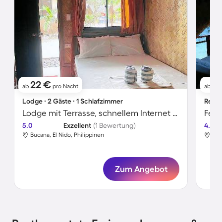
22 €
2
ab
pro Nacht
ab
Lodge ∙ 2 Gäste ∙ 1 Schlafzimmer
Resor
Lodge mit Terrasse, schnellem Internet und Grill | Strandblick
Feri
5.0
Exzellent
(1 Bewertung)
4.6
Bucana, El Nido, Philippinen
El 
Zum Angebot