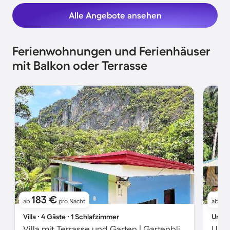
Alle Angebote ansehen
Ferienwohnungen und Ferienhäuser
mit Balkon oder Terrasse
183 €
2
ab
pro Nacht
ab
Villa ∙ 4 Gäste ∙ 1 Schlafzimmer
Unter
Villa mit Terrasse und Garten | Gartenblick | Ideal für Homeoffice