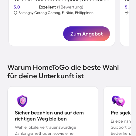
5.0
Exzellent
(1 Bewertung)
5.0
Barangay Corong Corong, El Nido, Philippinen
Buc
Zum Angebot
Warum HomeToGo die beste Wahl
für deine Unterkunft ist
Sicher bezahlen und auf dem
Preisgekr
richtigen Weg bleiben
Erlebe nahtl
Wähle lokale, vertrauenswürdige
Support bei 
Zahlungsmethoden sowie eine
Bedenken.