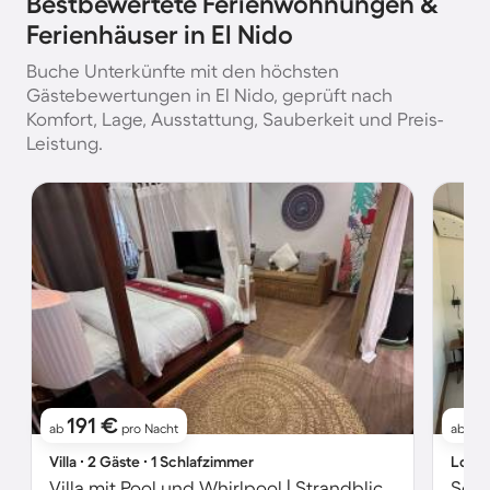
Bestbewertete Ferienwohnungen &
Ferienhäuser in El Nido
Buche Unterkünfte mit den höchsten
Gästebewertungen in El Nido, geprüft nach
Komfort, Lage, Ausstattung, Sauberkeit und Preis-
Leistung.
191 €
5
ab
pro Nacht
ab
Villa ∙ 2 Gäste ∙ 1 Schlafzimmer
Lodge
Villa mit Pool und Whirlpool | Strandblick | Neben dem Strand