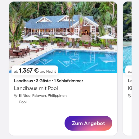
1.367 €
1.
ab
pro Nacht
ab
Landhaus ∙ 3 Gäste ∙ 1 Schlafzimmer
Landh
Landhaus mit Pool
El Nido, Palawan, Philippinen
El 
Pool
Poo
Zum Angebot