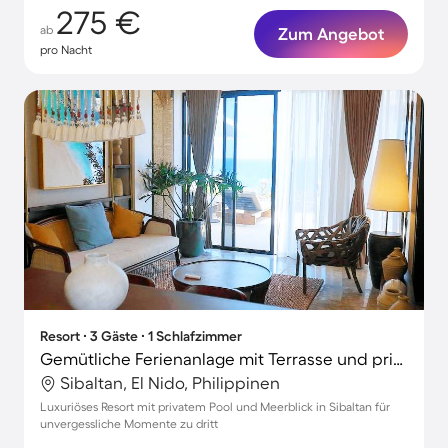
275 €
ab
Zum Angebot
pro Nacht
Resort ∙ 3 Gäste ∙ 1 Schlafzimmer
Gemütliche Ferienanlage mit Terrasse und privatem Pool | Meerblick | Ideal für Homeoffice
Sibaltan, El Nido, Philippinen
Luxuriöses Resort mit privatem Pool und Meerblick in Sibaltan für
unvergessliche Momente zu dritt