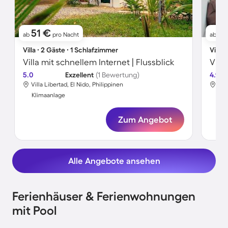
51 €
1
ab
pro Nacht
ab
Villa ∙ 2 Gäste ∙ 1 Schlafzimmer
Villa 
Villa mit schnellem Internet | Flussblick
5.0
Exzellent
(1 Bewertung)
4.9
Villa Libertad, El Nido, Philippinen
El 
Klimaanlage
Kli
Zum Angebot
Alle Angebote ansehen
Ferienhäuser & Ferienwohnungen
mit Pool