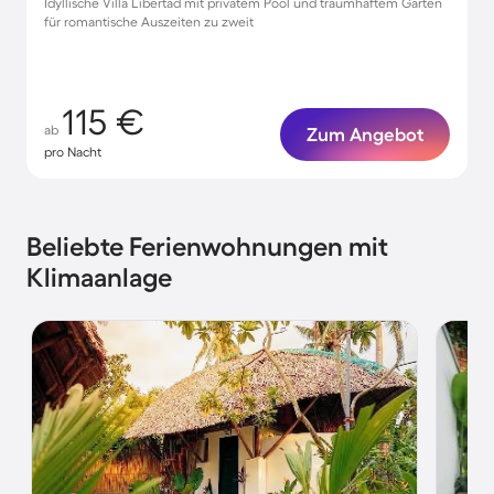
Idyllische Villa Libertad mit privatem Pool und traumhaftem Garten
für romantische Auszeiten zu zweit
115 €
ab
Zum Angebot
pro Nacht
Beliebte Ferienwohnungen mit
Klimaanlage