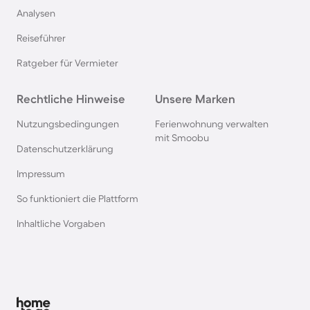
Ferienhäuser & Ferienwohnung mit Hund an der
Analysen
Nordsee
Reiseführer
Ferienhäuser & Ferienwohnung mit Hund in
Ratgeber für Vermieter
Kroatien
Rechtliche Hinweise
Unsere Marken
Ferienhäuser & Ferienwohnung mit Hund im
Nutzungsbedingungen
Ferienwohnung verwalten
Allgäu
mit Smoobu
Datenschutzerklärung
Ferienhäuser & Ferienwohnung mit Hund auf
Impressum
Fehmarn
So funktioniert die Plattform
Inhaltliche Vorgaben
Ferienhäuser & Ferienwohnung mit Hund in
Österreich
Ferienhäuser & Ferienwohnung mit Hund in
Kühlungsborn