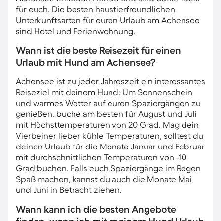
für euch. Die besten haustierfreundlichen
Unterkunftsarten für euren Urlaub am Achensee
sind Hotel und Ferienwohnung.
Wann ist die beste Reisezeit für einen
Urlaub mit Hund am Achensee?
Achensee ist zu jeder Jahreszeit ein interessantes
Reiseziel mit deinem Hund: Um Sonnenschein
und warmes Wetter auf euren Spaziergängen zu
genießen, buche am besten für August und Juli
mit Höchsttemperaturen von 20 Grad. Mag dein
Vierbeiner lieber kühle Temperaturen, solltest du
deinen Urlaub für die Monate Januar und Februar
mit durchschnittlichen Temperaturen von -10
Grad buchen. Falls euch Spaziergänge im Regen
Spaß machen, kannst du auch die Monate Mai
und Juni in Betracht ziehen.
Wann kann ich die besten Angebote