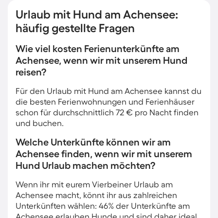
Urlaub mit Hund am Achensee:
häufig gestellte Fragen
Wie viel kosten Ferienunterkünfte am
Achensee, wenn wir mit unserem Hund
reisen?
Für den Urlaub mit Hund am Achensee kannst du
die besten Ferienwohnungen und Ferienhäuser
schon für durchschnittlich 72 € pro Nacht finden
und buchen.
Welche Unterkünfte können wir am
Achensee finden, wenn wir mit unserem
Hund Urlaub machen möchten?
Wenn ihr mit eurem Vierbeiner Urlaub am
Achensee macht, könnt ihr aus zahlreichen
Unterkünften wählen: 46% der Unterkünfte am
Achensee erlauben Hunde und sind daher ideal