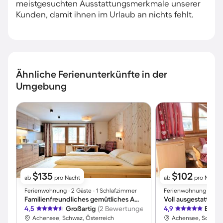
meistgesuchten Ausstattungsmerkmale unserer
Kunden, damit ihnen im Urlaub an nichts fehlt.
Ähnliche Ferienunterkünfte in der
Umgebung
$135
$102
ab
pro Nacht
ab
pro Nacht
Ferienwohnung ∙ 2 Gäste ∙ 1 Schlafzimmer
Ferienwohnung ∙ 8 Gä
Familienfreundliches gemütliches Apartment mit Grill, Garten und Sauna | Bergblick | Haustiere erlaubt
4,5
Großartig
(2 Bewertungen)
4,9
Exzel
Achensee, Schwaz, Österreich
Achensee, Schwaz,