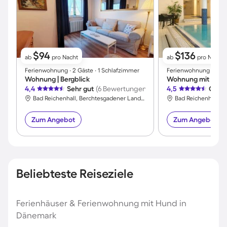
$94
$136
ab
pro Nacht
ab
pro Nacht
Ferienwohnung ∙ 2 Gäste ∙ 1 Schlafzimmer
Ferienwohnung ∙ 3 Gäs
Wohnung | Bergblick
Wohnung mit Pool |
4,4
Sehr gut
(6 Bewertungen)
4,5
Großa
Bad Reichenhall, Berchtesgadener Land, Deutschland
Zum Angebot
Zum Angebot
Beliebteste Reiseziele
Ferienhäuser & Ferienwohnung mit Hund in
Dänemark