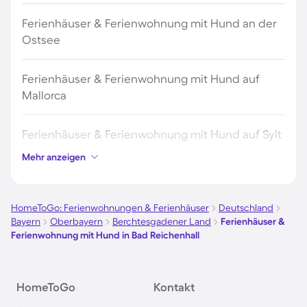
Ferienhäuser & Ferienwohnung mit Hund an der
Ostsee
Ferienhäuser & Ferienwohnung mit Hund auf
Mallorca
Ferienhäuser & Ferienwohnung mit Hund auf Sylt
Mehr anzeigen
Ferienhäuser & Ferienwohnung mit Hund auf
Borkum
HomeToGo: Ferienwohnungen & Ferienhäuser
Deutschland
Bayern
Oberbayern
Berchtesgadener Land
Ferienhäuser &
Ferienhäuser & Ferienwohnung mit Hund auf
Ferienwohnung mit Hund in Bad Reichenhall
Norderney
Ferienhäuser & Ferienwohnung mit Hund am
HomeToGo
Kontakt
Bodensee