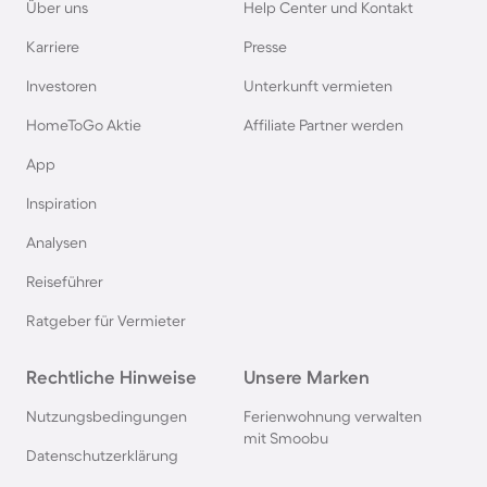
Über uns
Help Center und Kontakt
Karriere
Presse
Ferienhäuser & Ferienwohnung mit Hund auf
Rügen
Investoren
Unterkunft vermieten
HomeToGo Aktie
Affiliate Partner werden
Ferienhäuser & Ferienwohnung mit Hund am
App
Gardasee
Inspiration
Ferienhäuser & Ferienwohnung mit Hund an der
Analysen
Nordsee
Reiseführer
Ferienhäuser & Ferienwohnung mit Hund in
Ratgeber für Vermieter
Kroatien
Rechtliche Hinweise
Unsere Marken
Ferienhäuser & Ferienwohnung mit Hund im
Nutzungsbedingungen
Ferienwohnung verwalten
Allgäu
mit Smoobu
Datenschutzerklärung