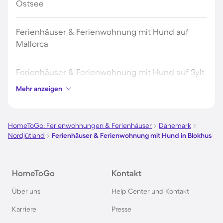
Ostsee
Ferienhäuser & Ferienwohnung mit Hund auf
Mallorca
Ferienhäuser & Ferienwohnung mit Hund auf Sylt
Mehr anzeigen
Ferienhäuser & Ferienwohnung mit Hund auf
Borkum
HomeToGo: Ferienwohnungen & Ferienhäuser
Dänemark
Nordjütland
Ferienhäuser & Ferienwohnung mit Hund in Blokhus
Ferienhäuser & Ferienwohnung mit Hund auf
Norderney
HomeToGo
Kontakt
Ferienhäuser & Ferienwohnung mit Hund am
Über uns
Help Center und Kontakt
Bodensee
Karriere
Presse
Ferienhäuser & Ferienwohnung mit Hund auf