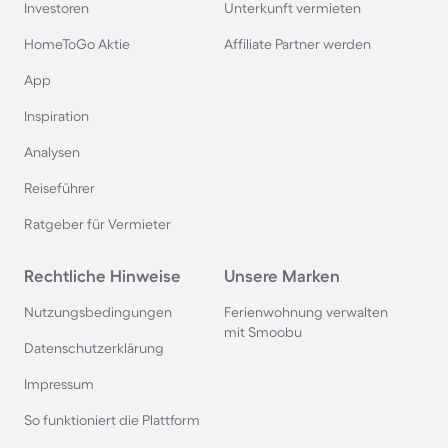
Investoren
Unterkunft vermieten
Rügen
HomeToGo Aktie
Affiliate Partner werden
Ferienhäuser & Ferienwohnung mit Hund am
App
Gardasee
Inspiration
Analysen
Ferienhäuser & Ferienwohnung mit Hund an der
Nordsee
Reiseführer
Ratgeber für Vermieter
Ferienhäuser & Ferienwohnung mit Hund in
Kroatien
Rechtliche Hinweise
Unsere Marken
Nutzungsbedingungen
Ferienwohnung verwalten
Ferienhäuser & Ferienwohnung mit Hund im
mit Smoobu
Allgäu
Datenschutzerklärung
Impressum
Ferienhäuser & Ferienwohnung mit Hund auf
So funktioniert die Plattform
Fehmarn