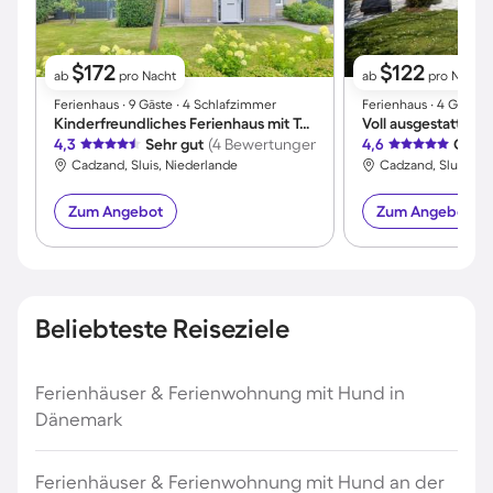
$172
$122
ab
pro Nacht
ab
pro Nacht
Ferienhaus ∙ 9 Gäste ∙ 4 Schlafzimmer
Ferienhaus ∙ 4 Gäste 
Kinderfreundliches Ferienhaus mit Terrasse, Sauna und Grill
4,3
Sehr gut
(4 Bewertungen)
4,6
Großa
Cadzand, Sluis, Niederlande
Cadzand, Sluis, Ni
Zum Angebot
Zum Angebot
Beliebteste Reiseziele
Ferienhäuser & Ferienwohnung mit Hund in
Dänemark
Ferienhäuser & Ferienwohnung mit Hund an der