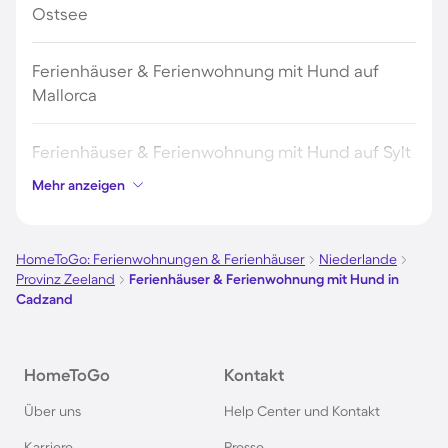
Ostsee
Ferienhäuser & Ferienwohnung mit Hund auf
Mallorca
Ferienhäuser & Ferienwohnung mit Hund auf Sylt
Mehr anzeigen
Ferienhäuser & Ferienwohnung mit Hund auf
Borkum
HomeToGo: Ferienwohnungen & Ferienhäuser
Niederlande
Provinz Zeeland
Ferienhäuser & Ferienwohnung mit Hund in
Ferienhäuser & Ferienwohnung mit Hund auf
Cadzand
Norderney
Ferienhäuser & Ferienwohnung mit Hund am
HomeToGo
Kontakt
Bodensee
Über uns
Help Center und Kontakt
Karriere
Presse