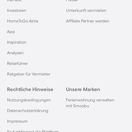
Ferienhäuser & Ferienwohnung mit Hund auf
Rügen
Investoren
Unterkunft vermieten
HomeToGo Aktie
Affiliate Partner werden
Ferienhäuser & Ferienwohnung mit Hund am
App
Gardasee
Inspiration
Ferienhäuser & Ferienwohnung mit Hund an der
Analysen
Nordsee
Reiseführer
Ferienhäuser & Ferienwohnung mit Hund in
Ratgeber für Vermieter
Kroatien
Rechtliche Hinweise
Unsere Marken
Ferienhäuser & Ferienwohnung mit Hund im
Nutzungsbedingungen
Ferienwohnung verwalten
Allgäu
mit Smoobu
Datenschutzerklärung
Ferienhäuser & Ferienwohnung mit Hund auf
Impressum
Fehmarn
So funktioniert die Plattform