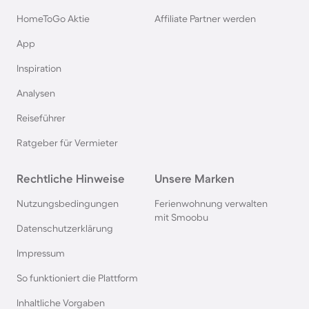
Rügen
HomeToGo Aktie
Affiliate Partner werden
Ferienhäuser & Ferienwohnung mit Hund am
App
Gardasee
Inspiration
Analysen
Ferienhäuser & Ferienwohnung mit Hund an der
Nordsee
Reiseführer
Ratgeber für Vermieter
Ferienhäuser & Ferienwohnung mit Hund in
Kroatien
Rechtliche Hinweise
Unsere Marken
Nutzungsbedingungen
Ferienwohnung verwalten
Ferienhäuser & Ferienwohnung mit Hund im
mit Smoobu
Allgäu
Datenschutzerklärung
Impressum
Ferienhäuser & Ferienwohnung mit Hund auf
So funktioniert die Plattform
Fehmarn
Inhaltliche Vorgaben