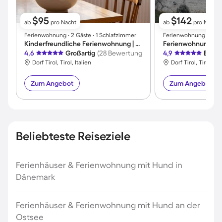
$95
$142
ab
pro Nacht
ab
pro Nacht
Ferienwohnung ∙ 2 Gäste ∙ 1 Schlafzimmer
Ferienwohnung ∙ 5 Gä
Kinderfreundliche Ferienwohnung | Hunde erlaubt
Ferienwohnung | P
4,6
Großartig
(28 Bewertungen)
4,9
Exzel
Dorf Tirol, Tirol, Italien
Dorf Tirol, Tirol, Ita
Zum Angebot
Zum Angebot
Beliebteste Reiseziele
Ferienhäuser & Ferienwohnung mit Hund in
Dänemark
Ferienhäuser & Ferienwohnung mit Hund an der
Ostsee