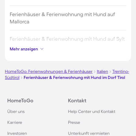
Ferienhäuser & Ferienwohnung mit Hund auf
Mallorca
Ferienhäuser & Ferienwohnung mit Hund auf Sylt
Mehr anzeigen
Ferienhäuser & Ferienwohnung mit Hund auf
Borkum
HomeToGo: Ferienwohnungen & Ferienhäuser
Italien
Trentino-
Südtirol
Ferienhäuser & Ferienwohnung mit Hund im Dorf Tirol
Ferienhäuser & Ferienwohnung mit Hund auf
Norderney
HomeToGo
Kontakt
Ferienhäuser & Ferienwohnung mit Hund am
Über uns
Help Center und Kontakt
Bodensee
Karriere
Presse
Ferienhäuser & Ferienwohnung mit Hund auf
Investoren
Unterkunft vermieten