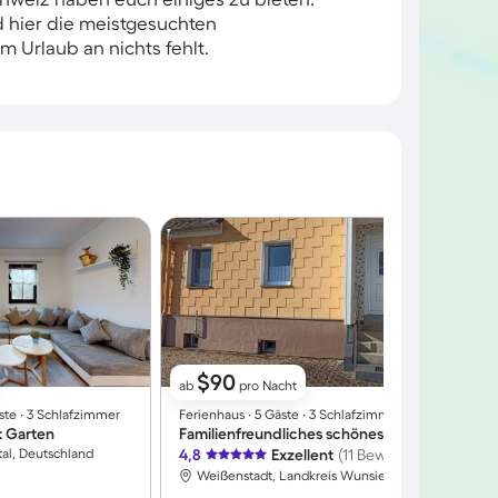
d hier die meistgesuchten
 Urlaub an nichts fehlt.
$90
ab
pro Nacht
ste ∙ 3 Schlafzimmer
Ferienhaus ∙ 5 Gäste ∙ 3 Schlafzimmer
F
 Garten
Familienfreundliches schönes Ferienhaus mit Grill, Terrasse und Garten
A
tal, Deutschland
4,8
Exzellent
(11 Bewertungen)
4
Weißenstadt, Landkreis Wunsiedel i. Fichtelgebirge, Deutschland