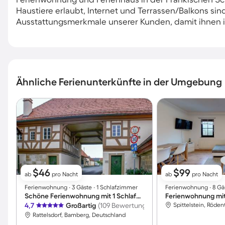
Haustiere erlaubt, Internet und Terrassen/Balkons sin
Ausstattungsmerkmale unserer Kunden, damit ihnen im
Ähnliche Ferienunterkünfte in der Umgebung
$46
$99
ab
pro Nacht
ab
pro Nacht
Ferienwohnung ∙ 3 Gäste ∙ 1 Schlafzimmer
Ferienwohnung ∙ 8 Gä
Schöne Ferienwohnung mit 1 Schlafzimmer für 3 Personen
Ferienwohnung mit
4,7
Großartig
(109 Bewertungen)
Spittelstein, Röden
Rattelsdorf, Bamberg, Deutschland