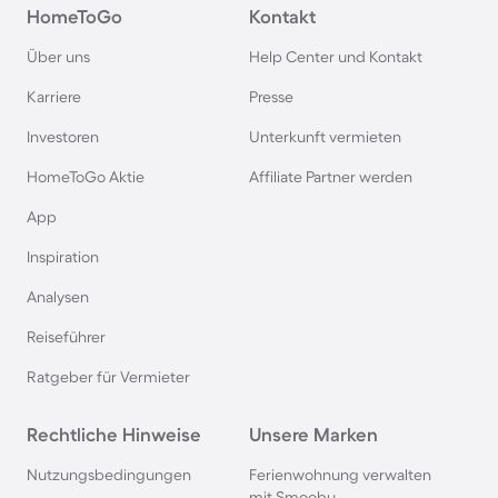
Ferienhäuser & Ferienwohnung mit Hund am
HomeToGo
Kontakt
Bodensee
Über uns
Help Center und Kontakt
Karriere
Presse
Ferienhäuser & Ferienwohnung mit Hund auf
Rügen
Investoren
Unterkunft vermieten
HomeToGo Aktie
Affiliate Partner werden
Ferienhäuser & Ferienwohnung mit Hund am
App
Gardasee
Inspiration
Ferienhäuser & Ferienwohnung mit Hund an der
Analysen
Nordsee
Reiseführer
Ferienhäuser & Ferienwohnung mit Hund in
Ratgeber für Vermieter
Kroatien
Rechtliche Hinweise
Unsere Marken
Ferienhäuser & Ferienwohnung mit Hund im
Nutzungsbedingungen
Ferienwohnung verwalten
Allgäu
mit Smoobu