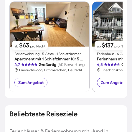
$63
$137
ab
pro Nacht
ab
pro Nacht
Ferienwohnung ∙ 5 Gäste ∙ 1 Schlafzimmer
Ferienhaus ∙ 6 Gäste 
Apartment mit 1 Schlafzimmer für 5 Personen
Ferienhaus mit Ter
4,7
Großartig
(40 Bewertungen)
4,5
Großa
Friedrichskoog, Dithmarschen, Deutschland
Zum Angebot
Zum Angebot
Beliebteste Reiseziele
Ferienhäuser & Ferienwohnung mit Hund in