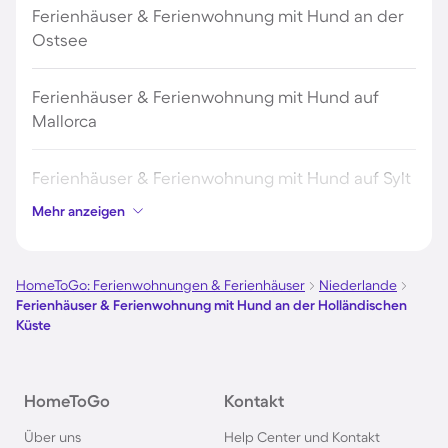
Ferienhäuser & Ferienwohnung mit Hund an der
Ostsee
Ferienhäuser & Ferienwohnung mit Hund auf
Mallorca
Ferienhäuser & Ferienwohnung mit Hund auf Sylt
Mehr anzeigen
Ferienhäuser & Ferienwohnung mit Hund auf
Borkum
HomeToGo: Ferienwohnungen & Ferienhäuser
Niederlande
Ferienhäuser & Ferienwohnung mit Hund an der Holländischen
Ferienhäuser & Ferienwohnung mit Hund auf
Küste
Norderney
Ferienhäuser & Ferienwohnung mit Hund am
HomeToGo
Kontakt
Bodensee
Über uns
Help Center und Kontakt