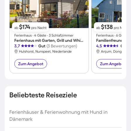
$174
$138
ab
pro Nacht
ab
pro Nacht
Ferienhaus ∙ 4 Gäste ∙ 3 Schlafzimmer
Ferienhaus ∙ 6 Gäste 
Ferienhaus mit Garten, Grill und Whirlpool | Panoramablick
3,7
Gut
(3 Bewertungen)
4,5
Großa
Hulshorst, Nunspeet, Niederlande
Anjum, Dongeradee
Zum Angebot
Zum Angebot
Beliebteste Reiseziele
Ferienhäuser & Ferienwohnung mit Hund in
Dänemark