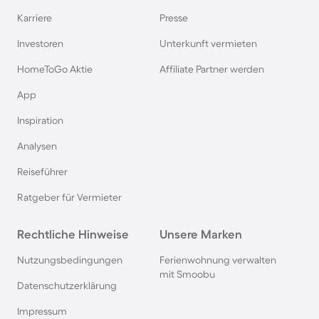
Karriere
Presse
Ferienhäuser & Ferienwohnung mit Hund auf
Rügen
Investoren
Unterkunft vermieten
HomeToGo Aktie
Affiliate Partner werden
Ferienhäuser & Ferienwohnung mit Hund am
App
Gardasee
Inspiration
Ferienhäuser & Ferienwohnung mit Hund an der
Analysen
Nordsee
Reiseführer
Ferienhäuser & Ferienwohnung mit Hund in
Ratgeber für Vermieter
Kroatien
Rechtliche Hinweise
Unsere Marken
Ferienhäuser & Ferienwohnung mit Hund im
Nutzungsbedingungen
Ferienwohnung verwalten
Allgäu
mit Smoobu
Datenschutzerklärung
Ferienhäuser & Ferienwohnung mit Hund auf
Impressum