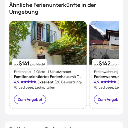
Ähnliche Ferienunterkünfte in der
Umgebung
$141
$142
ab
pro Nacht
ab
pro Nacht
Ferienhaus ∙ 2 Gäste ∙ 1 Schlafzimmer
Ferienwohnung ∙ 5 Gä
Familienorientiertes Ferienhaus mit Terrasse und Garten | Bergblick
Ferienwohnung | P
4,9
Exzellent
(20 Bewertungen)
4,9
Exzel
Ledrosee, Ledro, Italien
Ledrosee, Ledro, It
Zum Angebot
Zum Angebot