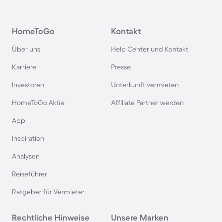
Ferienhäuser mit Pool in Kroatien
HomeToGo
Kontakt
Ferienhäuser mit Pool im Allgäu
Über uns
Help Center und Kontakt
Ferienhäuser mit Pool auf Fehmarn
Karriere
Presse
Investoren
Unterkunft vermieten
Ferienhäuser mit Pool in Österreich
HomeToGo Aktie
Affiliate Partner werden
Ferienhäuser mit Pool in Büsum
App
Inspiration
Ferienhäuser mit Pool in Norddeich
Analysen
Reiseführer
Ferienhäuser mit Pool in Berlin
Ratgeber für Vermieter
Ferienhäuser mit Pool am Comer See
Rechtliche Hinweise
Unsere Marken