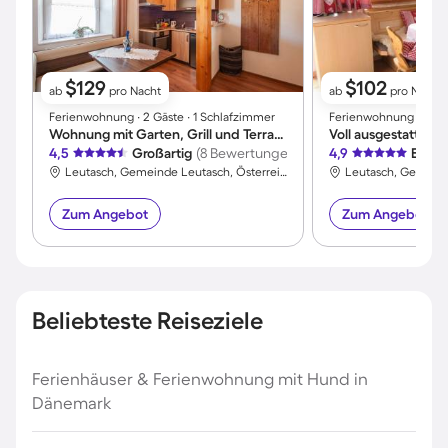
$129
$102
ab
pro Nacht
ab
pro Nacht
Ferienwohnung ∙ 2 Gäste ∙ 1 Schlafzimmer
Ferienwohnung ∙ 8 Gä
Wohnung mit Garten, Grill und Terrasse | Panoramablick
4,5
Großartig
(8 Bewertungen)
4,9
Exzel
Leutasch, Gemeinde Leutasch, Österreich
Zum Angebot
Zum Angebot
Beliebteste Reiseziele
Ferienhäuser & Ferienwohnung mit Hund in
Dänemark