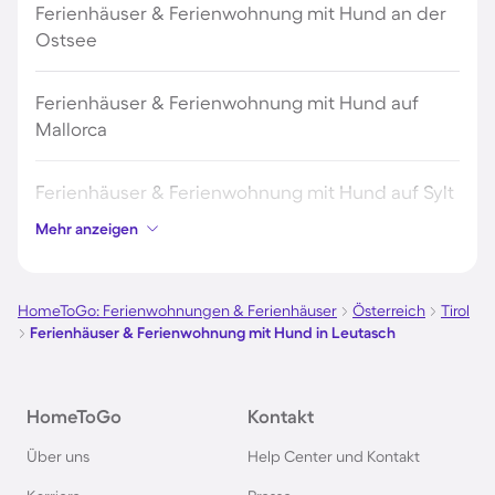
Ferienhäuser & Ferienwohnung mit Hund an der
Ostsee
Ferienhäuser & Ferienwohnung mit Hund auf
Mallorca
Ferienhäuser & Ferienwohnung mit Hund auf Sylt
Mehr anzeigen
Ferienhäuser & Ferienwohnung mit Hund auf
Borkum
HomeToGo: Ferienwohnungen & Ferienhäuser
Österreich
Tirol
Ferienhäuser & Ferienwohnung mit Hund in Leutasch
Ferienhäuser & Ferienwohnung mit Hund auf
Norderney
HomeToGo
Kontakt
Ferienhäuser & Ferienwohnung mit Hund am
Über uns
Help Center und Kontakt
Bodensee