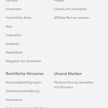
Karriere
Presse
Ferienhäuser & Ferienwohnung mit Hund auf
Investoren
Unterkunft vermieten
Rügen
HomeToGo Aktie
Affiliate Partner werden
Ferienhäuser & Ferienwohnung mit Hund am
App
Gardasee
Inspiration
Analysen
Ferienhäuser & Ferienwohnung mit Hund an der
Nordsee
Reiseführer
Ratgeber für Vermieter
Ferienhäuser & Ferienwohnung mit Hund in
Kroatien
Rechtliche Hinweise
Unsere Marken
Nutzungsbedingungen
Ferienwohnung verwalten
Ferienhäuser & Ferienwohnung mit Hund im
mit Smoobu
Allgäu
Datenschutzerklärung
Impressum
Ferienhäuser & Ferienwohnung mit Hund auf