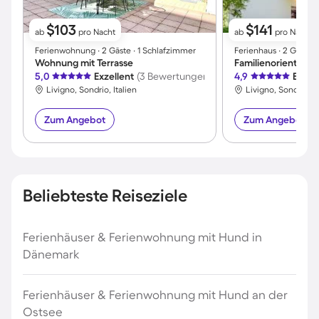
$103
$141
ab
pro Nacht
ab
pro Nacht
Ferienwohnung ∙ 2 Gäste ∙ 1 Schlafzimmer
Ferienhaus ∙ 2 Gäste ∙
Wohnung mit Terrasse
5,0
Exzellent
(3 Bewertungen)
4,9
Exzel
Livigno, Sondrio, Italien
Livigno, Sondrio, It
Zum Angebot
Zum Angebot
Beliebteste Reiseziele
Ferienhäuser & Ferienwohnung mit Hund in
Dänemark
Ferienhäuser & Ferienwohnung mit Hund an der
Ostsee