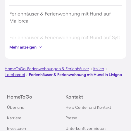
Ferienhäuser & Ferienwohnung mit Hund auf
Mallorca
Ferienhäuser & Ferienwohnung mit Hund auf Sylt
Mehr anzeigen
Ferienhäuser & Ferienwohnung mit Hund auf
Borkum
HomeToGo: Ferienwohnungen & Ferienhäuser
Italien
Lombardei
Ferienhäuser & Ferienwohnung mit Hund in Livigno
Ferienhäuser & Ferienwohnung mit Hund auf
Norderney
HomeToGo
Kontakt
Ferienhäuser & Ferienwohnung mit Hund am
Über uns
Help Center und Kontakt
Bodensee
Karriere
Presse
Ferienhäuser & Ferienwohnung mit Hund auf
Investoren
Unterkunft vermieten