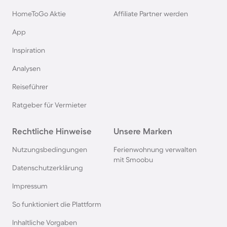
Rügen
HomeToGo Aktie
Affiliate Partner werden
Ferienhäuser & Ferienwohnung mit Hund am
App
Gardasee
Inspiration
Analysen
Ferienhäuser & Ferienwohnung mit Hund an der
Nordsee
Reiseführer
Ratgeber für Vermieter
Ferienhäuser & Ferienwohnung mit Hund in
Kroatien
Rechtliche Hinweise
Unsere Marken
Nutzungsbedingungen
Ferienwohnung verwalten
Ferienhäuser & Ferienwohnung mit Hund im
mit Smoobu
Allgäu
Datenschutzerklärung
Impressum
Ferienhäuser & Ferienwohnung mit Hund auf
So funktioniert die Plattform
Fehmarn
Inhaltliche Vorgaben