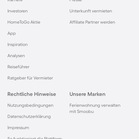
Ferienhäuser & Ferienwohnung mit Hund auf
Rügen
Investoren
Unterkunft vermieten
HomeToGo Aktie
Affiliate Partner werden
Ferienhäuser & Ferienwohnung mit Hund am
App
Gardasee
Inspiration
Ferienhäuser & Ferienwohnung mit Hund an der
Analysen
Nordsee
Reiseführer
Ferienhäuser & Ferienwohnung mit Hund in
Ratgeber für Vermieter
Kroatien
Rechtliche Hinweise
Unsere Marken
Ferienhäuser & Ferienwohnung mit Hund im
Nutzungsbedingungen
Ferienwohnung verwalten
Allgäu
mit Smoobu
Datenschutzerklärung
Ferienhäuser & Ferienwohnung mit Hund auf
Impressum
Fehmarn
So funktioniert die Plattform