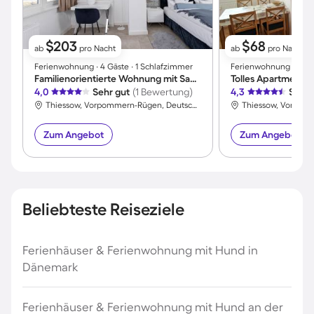
$203
$68
ab
pro Nacht
ab
pro Nacht
Ferienwohnung ∙ 4 Gäste ∙ 1 Schlafzimmer
Ferienwohnung ∙ 4 Gäs
Familienorientierte Wohnung mit Sauna und Terrasse | Meerblick | Strand in der Nähe
Tolles Apartment |
4,0
Sehr gut
(1 Bewertung)
4,3
Sehr 
Thiessow, Vorpommern-Rügen, Deutschland
Zum Angebot
Zum Angebot
Beliebteste Reiseziele
Ferienhäuser & Ferienwohnung mit Hund in
Dänemark
Ferienhäuser & Ferienwohnung mit Hund an der