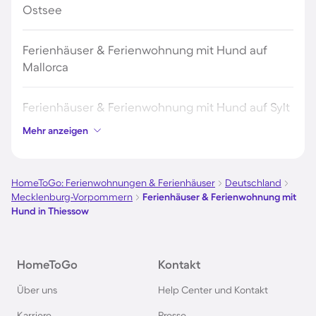
Ostsee
Ferienhäuser & Ferienwohnung mit Hund auf
Mallorca
Ferienhäuser & Ferienwohnung mit Hund auf Sylt
Mehr anzeigen
Ferienhäuser & Ferienwohnung mit Hund auf
Borkum
HomeToGo: Ferienwohnungen & Ferienhäuser
Deutschland
Mecklenburg-Vorpommern
Ferienhäuser & Ferienwohnung mit
Ferienhäuser & Ferienwohnung mit Hund auf
Hund in Thiessow
Norderney
Ferienhäuser & Ferienwohnung mit Hund am
HomeToGo
Kontakt
Bodensee
Über uns
Help Center und Kontakt
Karriere
Presse