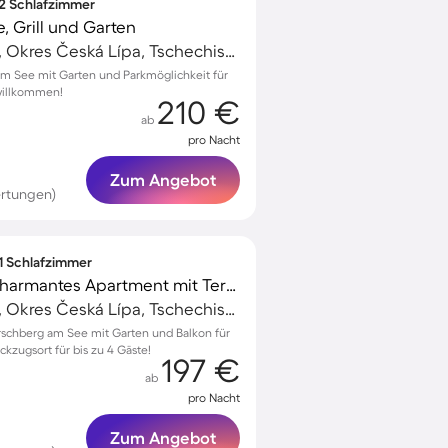
 2 Schlafzimmer
 Grill und Garten
Hirschberg am See, Okres Česká Lípa, Tschechische Republik
m See mit Garten und Parkmöglichkeit für
 willkommen!
210 €
ab
pro Nacht
Zum Angebot
rtungen)
 1 Schlafzimmer
Familienorientiertes charmantes Apartment mit Terrasse, Garten und Grill | Haustiere sind willkommen
Hirschberg am See, Okres Česká Lípa, Tschechische Republik
irschberg am See mit Garten und Balkon für
ckzugsort für bis zu 4 Gäste!
197 €
ab
pro Nacht
Zum Angebot