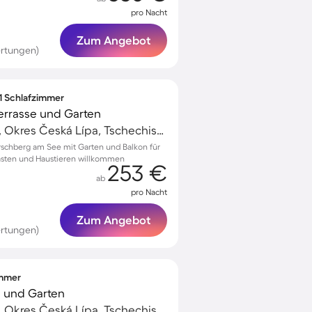
pro Nacht
Zum Angebot
rtungen)
 1 Schlafzimmer
Terrasse und Garten
Hirschberg am See, Okres Česká Lípa, Tschechische Republik
irschberg am See mit Garten und Balkon für
ästen und Haustieren willkommen
253 €
ab
pro Nacht
Zum Angebot
rtungen)
immer
se und Garten
Hirschberg am See, Okres Česká Lípa, Tschechische Republik