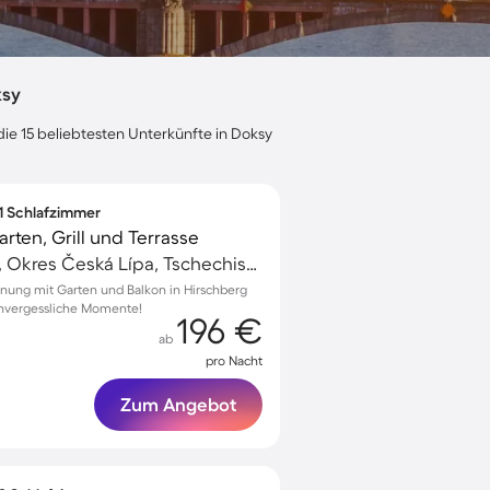
ksy
die 15 beliebtesten Unterkünfte in Doksy
 1 Schlafzimmer
ten, Grill und Terrasse
Hirschberg am See, Okres Česká Lípa, Tschechische Republik
nung mit Garten und Balkon in Hirschberg
unvergessliche Momente!
196 €
ab
pro Nacht
Zum Angebot