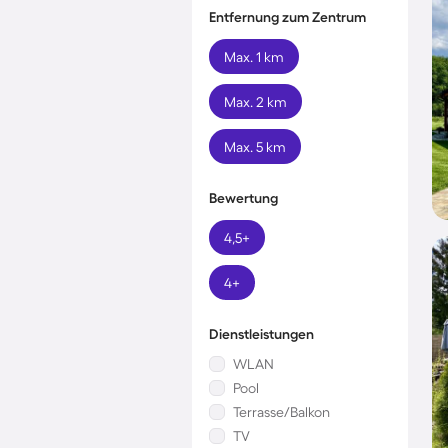
Entfernung zum Zentrum
Max. 1 km
Max. 2 km
Max. 5 km
Bewertung
4,5+
4+
Dienstleistungen
WLAN
Pool
Terrasse/Balkon
TV