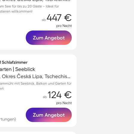
m See für bis zu 20 Gäste – Ideal für
stieren willkommen!
447 €
ab
pro Nacht
Zum Angebot
 1 Schlafzimmer
rten | Seeblick
Hirschberg am See, Okres Česká Lípa, Tschechische Republik
hammühl mit Seeblick, Balkon und Garten für
ert
124 €
ab
pro Nacht
Zum Angebot
rtungen)