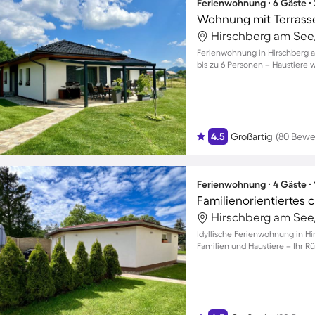
Ferienwohnung ∙ 6 Gäste ∙
Wohnung mit Terrasse,
Ferienwohnung in Hirschberg a
bis zu 6 Personen – Haustiere
4.5
Großartig
(80 Bewe
Ferienwohnung ∙ 4 Gäste ∙
Idyllische Ferienwohnung in H
Familien und Haustiere – Ihr Rü