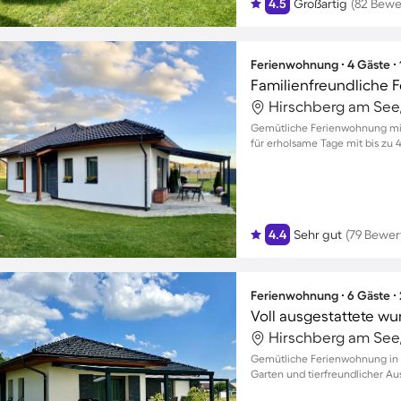
4.5
Großartig
(82 Bewe
Ferienwohnung ∙ 4 Gäste ∙
Gemütliche Ferienwohnung mit
für erholsame Tage mit bis zu 
4.4
Sehr gut
(79 Bewe
Ferienwohnung ∙ 6 Gäste ∙
Gemütliche Ferienwohnung in H
Garten und tierfreundlicher Au