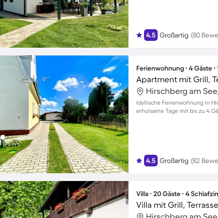
4.5
Großartig
(80 Bewe
Ferienwohnung ∙ 4 Gäste ∙
Apartment mit Grill, 
Idyllische Ferienwohnung in H
erholsame Tage mit bis zu 4 G
4.5
Großartig
(82 Bewe
Villa ∙ 20 Gäste ∙ 4 Schlafz
Villa mit Grill, Terras