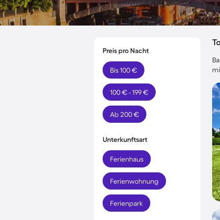
T
Preis pro Nacht
Ba
mi
Bis 100 €
100 € - 199 €
Ab 200 €
Unterkunftsart
Ferienhaus
Ferienwohnung
Ferienpark