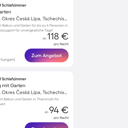
 1 Schlafzimmer
arten
Hirschberg am See, Okres Česká Lípa, Tschechische Republik
Balkon und Garten für bis zu 4 Personen in
ckzugsort für unvergessliche Tage!
118 €
ab
pro Nacht
Zum Angebot
rtungen)
 1 Schlafzimmer
 mit Garten
Hirschberg am See, Okres Česká Lípa, Tschechische Republik
t Balkon und Garten in Thammühl für
weit
94 €
ab
pro Nacht