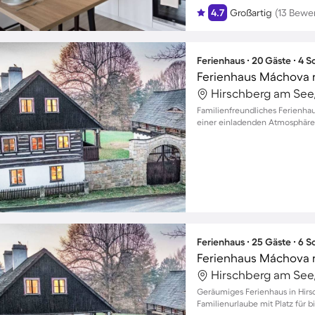
4.7
Großartig
(13 Bewe
Ferienhaus ∙ 20 Gäste ∙ 4 
Ferienhaus Máchova 
Familienfreundliches Ferienhau
einer einladenden Atmosphäre 
Ferienhaus ∙ 25 Gäste ∙ 6 
Ferienhaus Máchova 
Geräumiges Ferienhaus in Hirs
Familienurlaube mit Platz für 