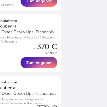
Zum Angebot
rtungen)
Schlafzimmer
roubenka
Hirschberg am See, Okres Česká Lípa, Tschechische Republik
s am Hirschberg mit Platz für 20 Gäste und
für Haustiere
370 €
ab
pro Nacht
Zum Angebot
Schlafzimmer
roubenka
Hirschberg am See, Okres Česká Lípa, Tschechische Republik
chberg am See für unvergessliche
bis zu 25 Personen und Haustieren