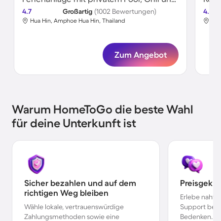
4.7
Großartig
(1002 Bewertungen)
4.7
Hua Hin, Amphoe Hua Hin, Thailand
Hua
Zum Angebot
Warum HomeToGo die beste Wahl
für deine Unterkunft ist
Sicher bezahlen und auf dem
Preisgekr
richtigen Weg bleiben
Erlebe nahtl
Wähle lokale, vertrauenswürdige
Support bei 
Zahlungsmethoden sowie eine
Bedenken.