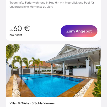
Traumhafte Ferienwohnung in Hua Hin mit Meerblick und Pool für
unvergessliche Momente zu viert
60 €
ab
Zum Angebot
pro Nacht
Villa ∙ 8 Gäste ∙ 3 Schlafzimmer