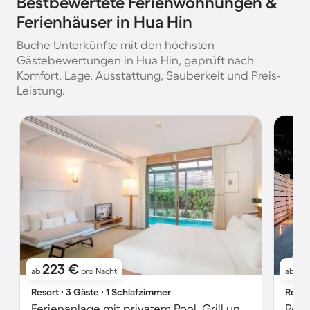
Bestbewertete Ferienwohnungen &
Ferienhäuser in Hua Hin
Buche Unterkünfte mit den höchsten
Gästebewertungen in Hua Hin, geprüft nach
Komfort, Lage, Ausstattung, Sauberkeit und Preis-
Leistung.
223 €
2
ab
pro Nacht
ab
Resort ∙ 3 Gäste ∙ 1 Schlafzimmer
Resor
Ferienanlage mit privatem Pool, Grill und Terrasse | Poolblick