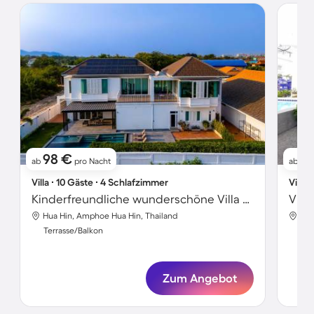
98 €
11
ab
pro Nacht
ab
Villa ∙ 10 Gäste ∙ 4 Schlafzimmer
Villa 
Kinderfreundliche wunderschöne Villa mit Garten, Grill und Pool
Hua Hin, Amphoe Hua Hin, Thailand
Hua
Terrasse/Balkon
Ter
Zum Angebot