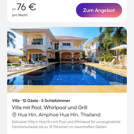
76 €
ab
Zum Angebot
pro Nacht
Villa ∙ 12 Gäste ∙ 5 Schlafzimmer
Villa mit Pool, Whirlpool und Grill
Hua Hin, Amphoe Hua Hin, Thailand
Exklusive Villa in Hua Hin mit Pool und Whirlpool für unvergessliche
Familienurlaube bis zu 12 Personen im traumhaften Garten