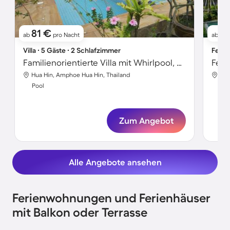
81 €
1
ab
pro Nacht
ab
Villa ∙ 5 Gäste ∙ 2 Schlafzimmer
Ferie
Familienorientierte Villa mit Whirlpool, privatem Pool und Garten | Poolblick
Hua Hin, Amphoe Hua Hin, Thailand
Hua
Pool
Poo
Zum Angebot
Alle Angebote ansehen
Ferienwohnungen und Ferienhäuser
mit Balkon oder Terrasse