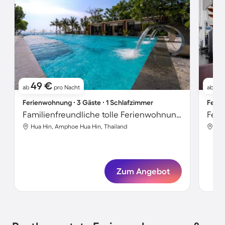
49 €
19
ab
pro Nacht
ab
Ferienwohnung ∙ 3 Gäste ∙ 1 Schlafzimmer
Ferie
Familienfreundliche tolle Ferienwohnung mit Garten und Pool | Meerblick | Neben dem Strand
Feri
Hua Hin, Amphoe Hua Hin, Thailand
Hua
Zum Angebot