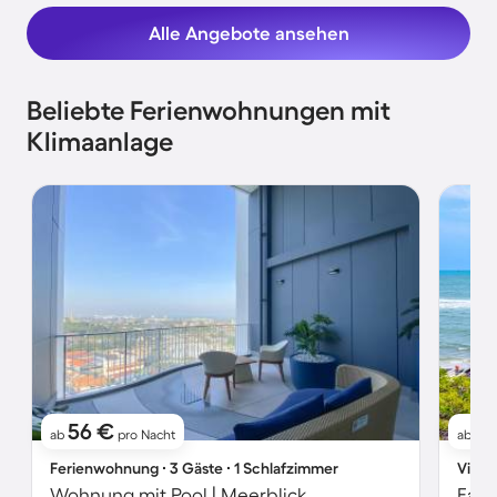
Alle Angebote ansehen
Beliebte Ferienwohnungen mit
Klimaanlage
56 €
1
ab
pro Nacht
ab
Ferienwohnung ∙ 3 Gäste ∙ 1 Schlafzimmer
Villa 
Wohnung mit Pool | Meerblick