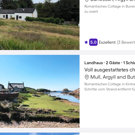
Romantisches Cottage in Bunes
zu zweit
5.0
Exzellent
(3 Bewer
Landhaus ∙ 2 Gäste ∙ 1 Sch
Mull, Argyll and Bu
Romantisches Cottage in Kintr
Schritte vom Strand entfernt 