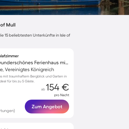
of Mull
e 15 beliebtesten Unterkünfte in Isle of
chlafzimmer
Familienorientiertes wunderschönes Ferienhaus mit Garten | Naturblick | Haustierfreundlich
te, Vereinigtes Königreich
us mit traumhaftem Bergblick und Garten in
eal für bis zu 5 Gäste.
154 €
ab
pro Nacht
Zum Angebot
rtungen)