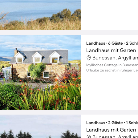
Landhaus ∙ 6 Gäste ∙ 2 Sch
Landhaus mit Garten
Bunessan, Argyll an
Idyllisches Cottage in Bunessa
Urlaube zu sechst in ruhiger L
Landhaus ∙ 2 Gäste ∙ 1 Sch
Landhaus mit Garten |
Bunessan, Argyll an