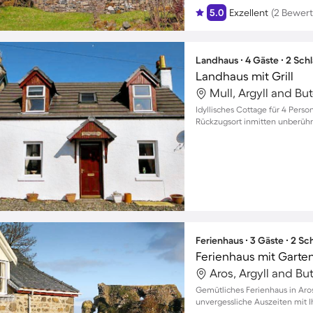
5.0
Exzellent
(2 Bewer
Landhaus ∙ 4 Gäste ∙ 2 Sch
Landhaus mit Grill
Mull, Argyll and Bu
Idyllisches Cottage für 4 Person
Rückzugsort inmitten unberühr
Ferienhaus ∙ 3 Gäste ∙ 2 S
Ferienhaus mit Garten
Aros, Argyll and Bu
Gemütliches Ferienhaus in Aros
unvergessliche Auszeiten mit 