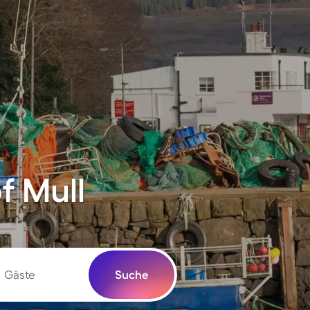
f Mull
Gäste
Suche