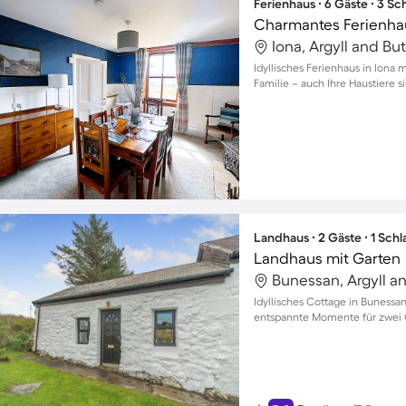
Ferienhaus ∙ 6 Gäste ∙ 3 S
Iona, Argyll and Bu
Idyllisches Ferienhaus in Iona 
Familie – auch Ihre Haustiere 
Landhaus ∙ 2 Gäste ∙ 1 Sch
Landhaus mit Garten
Bunessan, Argyll an
Idyllisches Cottage in Bunessa
entspannte Momente für zwei 