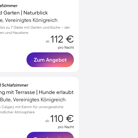
lafzimmer
d Garten | Naturblick
te, Vereinigtes Königreich
r bis zu 7 Gäste mit Garten und Küche – der
ien und Haustiere
112 €
ab
pro Nacht
Zum Angebot
 1 Schlafzimmer
 mit Terrasse | Hunde erlaubt
 Bute, Vereinigtes Königreich
Calgary mit Kamin für unvergessliche
undlicher Atmosphäre
110 €
ab
pro Nacht