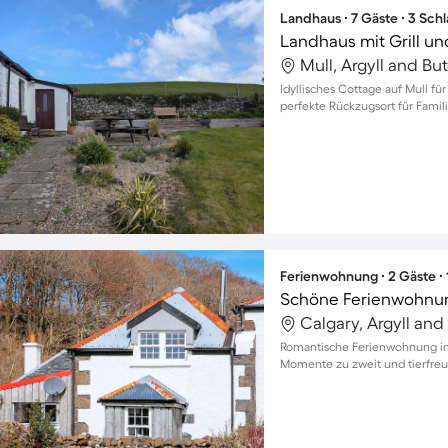
Landhaus ∙ 7 Gäste ∙ 3 Sch
Landhaus mit Grill un
Mull, Argyll and Bu
Idyllisches Cottage auf Mull fü
perfekte Rückzugsort für Famil
Ferienwohnung ∙ 2 Gäste ∙
Schöne Ferienwohnung
Calgary, Argyll and
Romantische Ferienwohnung in 
Momente zu zweit und tierfre