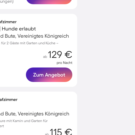
tungen)
lafzimmer
| Hunde erlaubt
d Bute, Vereinigtes Königreich
n für 2 Gäste mit Garten und Küche –
129 €
ab
pro Nacht
Zum Angebot
lafzimmer
nd Bute, Vereinigtes Königreich
ure mit Kamin und Garten für
ert
115 €
ab