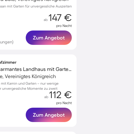
san mit Garten für unvergessliche Auszeiten
147 €
ab
pro Nacht
Zum Angebot
tungen)
lafzimmer
Voll ausgestattetes charmantes Landhaus mit Garten, Terrasse und Grill | Naturblick | Ideal für Homeoffice
te, Vereinigtes Königreich
a mit Kamin und Garten – nur wenige
für unvergessliche Momente zu zweit
112 €
ab
pro Nacht
Zum Angebot