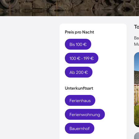
T
Preis pro Nacht
Ba
Mu
Bis 100 €
100 € - 199 €
Ab 200 €
Unterkunftsart
Ferienhaus
Ferienwohnung
Bauernhof