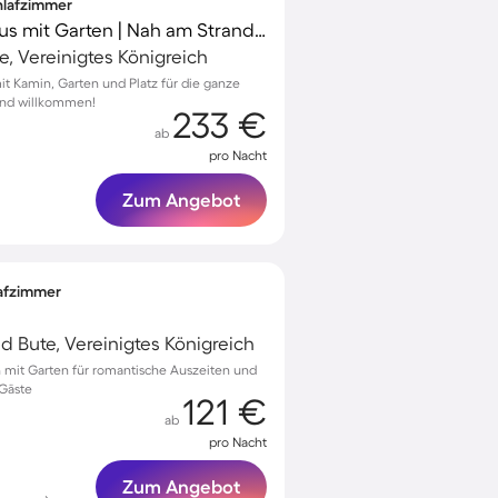
chlafzimmer
Charmantes Ferienhaus mit Garten | Nah am Strand | Haustiere sind willkommen
te, Vereinigtes Königreich
mit Kamin, Garten und Platz für die ganze
sind willkommen!
233 €
ab
pro Nacht
Zum Angebot
lafzimmer
d Bute, Vereinigtes Königreich
n mit Garten für romantische Auszeiten und
Gäste
121 €
ab
pro Nacht
Zum Angebot