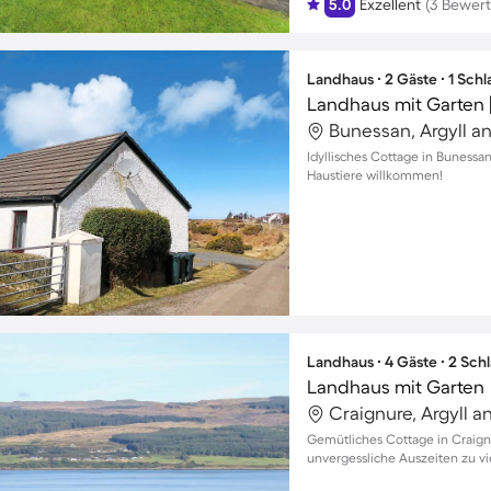
5.0
Exzellent
(3 Bewer
Landhaus ∙ 2 Gäste ∙ 1 Sch
Landhaus mit Garten 
Bunessan, Argyll an
Idyllisches Cottage in Bunessa
Haustiere willkommen!
Landhaus ∙ 4 Gäste ∙ 2 Sch
Landhaus mit Garten
Craignure, Argyll a
Gemütliches Cottage in Craign
unvergessliche Auszeiten zu vi