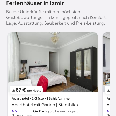
Ferienhäuser in Izmir
Buche Unterkünfte mit den höchsten
Gästebewertungen in Izmir, geprüft nach Komfort,
Lage, Ausstattung, Sauberkeit und Preis-Leistung.
87 €
8
ab
pro Nacht
ab
Aparthotel ∙ 2 Gäste ∙ 1 Schlafzimmer
Apart
Aparthotel mit Garten | Stadtblick
4.6
Großartig
(78 Bewertungen)
4.6
Izmir, Türkei
Izm