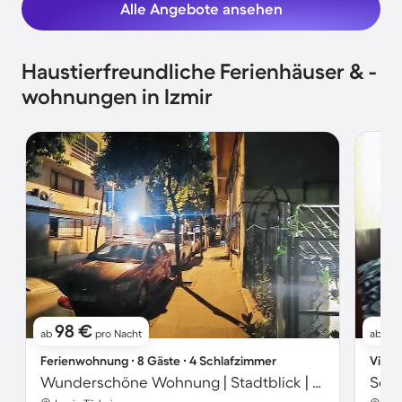
Alle Angebote ansehen
Haustierfreundliche Ferienhäuser & -
wohnungen in Izmir
98 €
31
ab
pro Nacht
ab
Ferienwohnung ∙ 8 Gäste ∙ 4 Schlafzimmer
Villa 
Wunderschöne Wohnung | Stadtblick | Haustierfreundlich