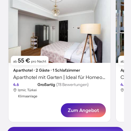
55 €
81
ab
pro Nacht
ab
Aparthotel ∙ 2 Gäste ∙ 1 Schlafzimmer
Apart
Aparthotel mit Garten | Ideal für Homeoffice
Char
4.6
Großartig
(78 Bewertungen)
4.4
Izmir, Türkei
Izm
Klimaanlage
Kli
Zum Angebot