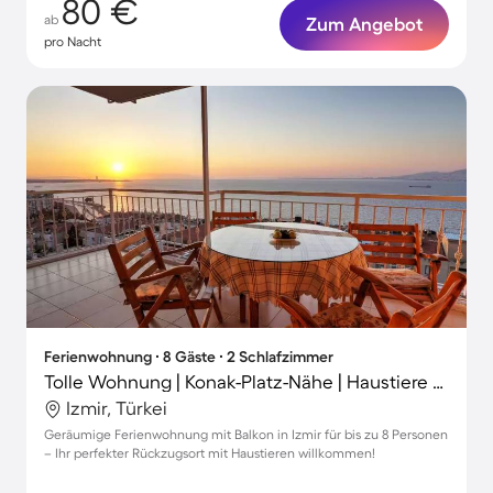
80 €
ab
Zum Angebot
pro Nacht
Ferienwohnung ∙ 8 Gäste ∙ 2 Schlafzimmer
Tolle Wohnung | Konak-Platz-Nähe | Haustiere sind willkommen
Izmir, Türkei
Geräumige Ferienwohnung mit Balkon in Izmir für bis zu 8 Personen
– Ihr perfekter Rückzugsort mit Haustieren willkommen!