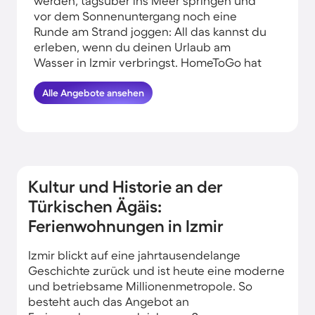
werden, tagsüber ins Meer springen und
vor dem Sonnenuntergang noch eine
Runde am Strand joggen: All das kannst du
erleben, wenn du deinen Urlaub am
Wasser in Izmir verbringst. HomeToGo hat
für euch die besten Angebote
herausgesucht. Finde hier die schönsten
Alle Angebote ansehen
Ferienunterkünfte an der Küste in Izmir und
komme garantiert erholt und munter
wieder nachhause.
Kultur und Historie an der
Türkischen Ägäis:
Ferienwohnungen in Izmir
Izmir blickt auf eine jahrtausendelange
Geschichte zurück und ist heute eine moderne
und betriebsame Millionenmetropole. So
besteht auch das Angebot an