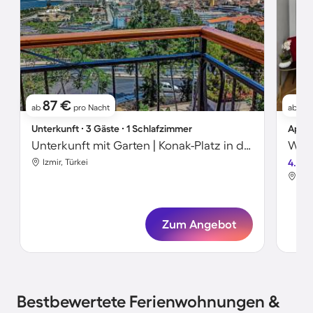
87 €
8
ab
pro Nacht
ab
Unterkunft ∙ 3 Gäste ∙ 1 Schlafzimmer
Apart
Unterkunft mit Garten | Konak-Platz in der Nähe
Izmir, Türkei
4.6
Izm
Zum Angebot
Bestbewertete Ferienwohnungen &