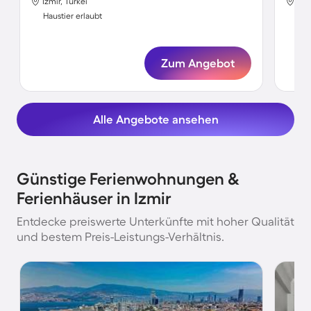
Izmir, Türkei
Izm
Haustier erlaubt
Hau
Zum Angebot
Alle Angebote ansehen
Günstige Ferienwohnungen &
Ferienhäuser in Izmir
Entdecke preiswerte Unterkünfte mit hoher Qualität
und bestem Preis-Leistungs-Verhältnis.