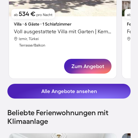
534 €
1
ab
pro Nacht
ab
Villa ∙ 6 Gäste ∙ 1 Schlafzimmer
Ferie
Voll ausgestattete Villa mit Garten | Kemeraltı in der Nähe | Ideal für Homeoffice
Feri
Izmir, Türkei
Izm
Terrasse/Balkon
Ter
Zum Angebot
Alle Angebote ansehen
Beliebte Ferienwohnungen mit
Klimaanlage