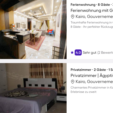
Ferienwohnung ∙ 8 Gäste ∙
Ferienwohnung mit G
Kairo, Gouverneme
Traumhafte Ferienwohnung in Ga
8 Gäste - Ihr perfekter Rückzugs
4.0
Sehr gut
(2 Bewer
Privatzimmer ∙ 2 Gäste ∙ 1
Kairo, Gouverneme
Charmantes Privatzimmer in Kai
Erlebnisse zu zweit