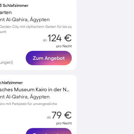
 3 Schlafzimmer
arten
nt Al-Qahira, Ägypten
rden City mit idyllischem Garten für bis zu
ort!
124 €
ab
pro Nacht
Zum Angebot
tungen)
 Schlafzimmer
Privatzimmer | Ägyptisches Museum Kairo in der Nähe
nt Al-Qahira, Ägypten
ro mit Parkplatz für unvergessliche
79 €
ab
pro Nacht