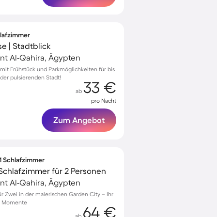
hlafzimmer
e | Stadtblick
nt Al-Qahira, Ägypten
mit Frühstück und Parkmöglichkeiten für bis
 der pulsierenden Stadt!
33 €
ab
pro Nacht
Zum Angebot
 1 Schlafzimmer
Schlafzimmer für 2 Personen
nt Al-Qahira, Ägypten
 Zwei in der malerischen Garden City – Ihr
he Momente
64 €
ab