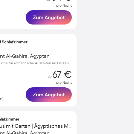
pro Nacht
Zum Angebot
 1 Schlafzimmer
nt Al-Qahira, Ägypten
che für romantische Auszeiten im Herzen
67 €
ab
pro Nacht
Zum Angebot
n)
chlafzimmer
Charmantes Ferienhaus mit Garten | Ägyptisches Museum Kairo in der Nähe | Hunde erlaubt
nt Al-Qahira, Ägypten