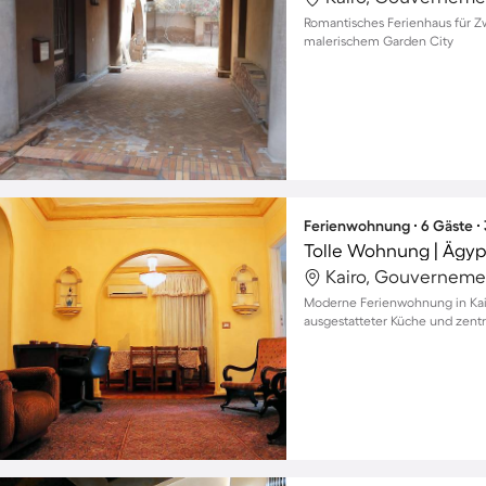
Romantisches Ferienhaus für Zw
malerischem Garden City
Ferienwohnung ∙ 6 Gäste ∙
Kairo, Gouverneme
Moderne Ferienwohnung in Kairo
ausgestatteter Küche und zentr