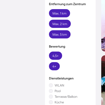
Entfernung zum Zentrum
Max. 1 km
Max. 2 km
Max. 5 km
Bewertung
4,5+
4+
Dienstleistungen
WLAN
Pool
Terrasse/Balkon
Küche