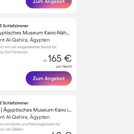
Zum Angebot
 3 Schlafzimmer
Tolles Apartment | Ägyptisches Museum Kairo-Nähe | Stadtblick
nt Al-Qahira, Ägypten
 mit voll ausgestatteter Küche für
 zu fünf Personen
165 €
ab
pro Nacht
Zum Angebot
 2 Schlafzimmer
Geräumige Wohnung | Ägyptisches Museum Kairo in der Nähe
nt Al-Qahira, Ägypten
o mit Küche und Parkmöglichkeit für
 zu vier Gästen