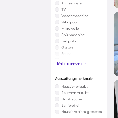
Klimaanlage
TV
Waschmaschine
Whirlpool
Mikrowelle
Spülmaschine
Parkplatz
Garten
Sauna
Kinderbett
Mehr anzeigen
Kamin/Ofen
Ausstattungsmerkmale
Haustier erlaubt
Rauchen erlaubt
Nichtraucher
Barrierefrei
Haustiere nicht gestattet