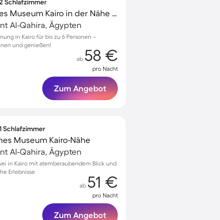
 2 Schlafzimmer
Wohnung | Ägyptisches Museum Kairo in der Nähe | Ideal für Homeoffice
nt Al-Qahira, Ägypten
ung in Kairo für bis zu 6 Personen –
nnen und genießen!
58 €
ab
pro Nacht
Zum Angebot
 1 Schlafzimmer
ches Museum Kairo-Nähe
nt Al-Qahira, Ägypten
ei in Kairo mit atemberaubendem Blick und
che Erlebnisse
51 €
ab
pro Nacht
Zum Angebot