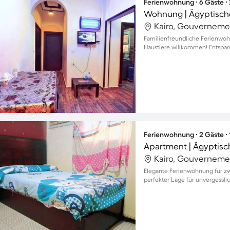
Ferienwohnung ∙ 6 Gäste ∙
Kairo, Gouverneme
Familienfreundliche Ferienwohn
Haustiere willkommen! Entspa
Ferienwohnung ∙ 2 Gäste ∙
Apartment | Ägyptis
Kairo, Gouverneme
Elegante Ferienwohnung für zw
perfekter Lage für unvergessli