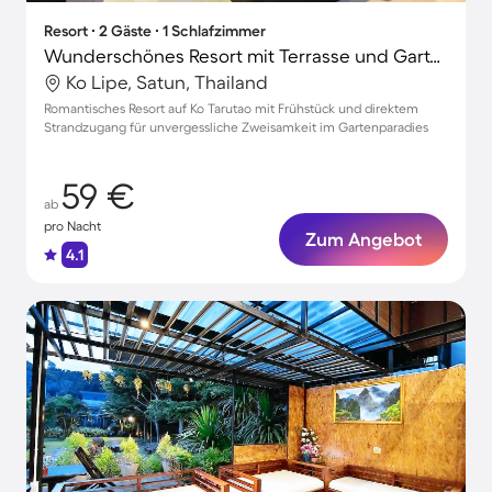
Resort ∙ 2 Gäste ∙ 1 Schlafzimmer
Wunderschönes Resort mit Terrasse und Garten | Gartenblick | Nah am Strand
Ko Lipe, Satun, Thailand
Romantisches Resort auf Ko Tarutao mit Frühstück und direktem
Strandzugang für unvergessliche Zweisamkeit im Gartenparadies
59 €
ab
pro Nacht
Zum Angebot
4.1