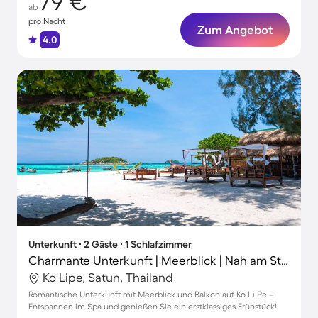
79 €
ab
pro Nacht
Zum Angebot
4.0
Unterkunft ∙ 2 Gäste ∙ 1 Schlafzimmer
Charmante Unterkunft | Meerblick | Nah am Strand
Ko Lipe, Satun, Thailand
Romantische Unterkunft mit Meerblick und Balkon auf Ko Li Pe –
Entspannen im Spa und genießen Sie ein erstklassiges Frühstück!