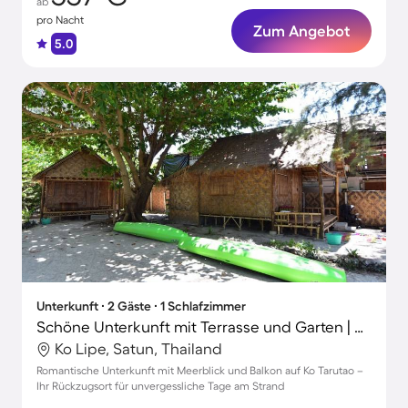
ab
pro Nacht
Zum Angebot
5.0
Unterkunft ∙ 2 Gäste ∙ 1 Schlafzimmer
Schöne Unterkunft mit Terrasse und Garten | Meerblick | Neben dem Strand | Hunde erlaubt
Ko Lipe, Satun, Thailand
Romantische Unterkunft mit Meerblick und Balkon auf Ko Tarutao –
Ihr Rückzugsort für unvergessliche Tage am Strand