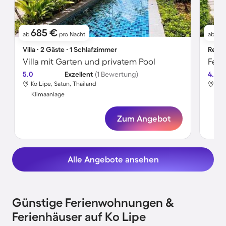
685 €
1
ab
pro Nacht
ab
Villa ∙ 2 Gäste ∙ 1 Schlafzimmer
Resor
Villa mit Garten und privatem Pool
5.0
Exzellent
(1 Bewertung)
4.4
Ko Lipe, Satun, Thailand
Ko 
Klimaanlage
Kli
Zum Angebot
Alle Angebote ansehen
Günstige Ferienwohnungen &
Ferienhäuser auf Ko Lipe