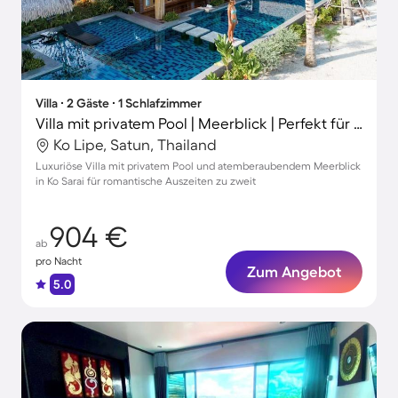
Villa ∙ 2 Gäste ∙ 1 Schlafzimmer
Villa mit privatem Pool | Meerblick | Perfekt für die Arbeit von Zuhause
Ko Lipe, Satun, Thailand
Luxuriöse Villa mit privatem Pool und atemberaubendem Meerblick
in Ko Sarai für romantische Auszeiten zu zweit
904 €
ab
pro Nacht
Zum Angebot
5.0