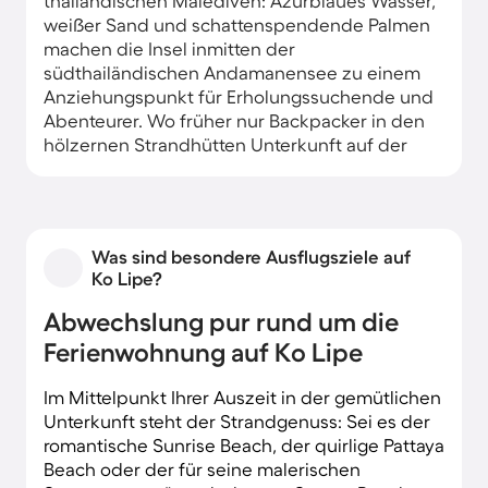
thailändischen Malediven: Azurblaues Wasser,
weißer Sand und schattenspendende Palmen
machen die Insel inmitten der
südthailändischen Andamanensee zu einem
Anziehungspunkt für Erholungssuchende und
Abenteurer. Wo früher nur Backpacker in den
hölzernen Strandhütten Unterkunft auf der
Trauminsel bezogen, treffen Sie heute
Familien, Genießer und Sportler in modern
ausgestatteten Beach-Bungalows an.
Was sind besondere Ausflugsziele auf
Neben den zahlreichen Wassersportarten am
Ko Lipe?
Strand bietet sich auch eine Erkundung der
buddhistischen Tempel und der natürlichen
Abwechslung pur rund um die
Schönheiten bei aussichtsreichen
Ferienwohnung auf Ko Lipe
Wanderungen auf Ko Lipe an. Mit den
typischen Longtail-Booten gelangen Sie nicht
Im Mittelpunkt Ihrer Auszeit in der gemütlichen
nur ans Festland, sondern nutzen den Urlaub in
Unterkunft steht der Strandgenuss: Sei es der
der Ferienwohnung zum Inselhopping.
romantische Sunrise Beach, der quirlige Pattaya
Beach oder der für seine malerischen