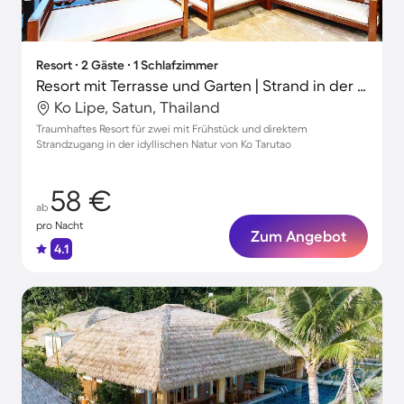
Resort ∙ 2 Gäste ∙ 1 Schlafzimmer
Resort mit Terrasse und Garten | Strand in der Nähe
Ko Lipe, Satun, Thailand
Traumhaftes Resort für zwei mit Frühstück und direktem
Strandzugang in der idyllischen Natur von Ko Tarutao
58 €
ab
pro Nacht
Zum Angebot
4.1