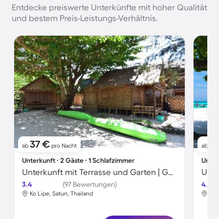
Entdecke preiswerte Unterkünfte mit hoher Qualität
und bestem Preis-Leistungs-Verhältnis.
37 €
1
ab
pro Nacht
ab
Unterkunft ∙ 2 Gäste ∙ 1 Schlafzimmer
Unter
Unterkunft mit Terrasse und Garten | Gartenblick
Unte
3.4
(97 Bewertungen)
4.0
Ko Lipe, Satun, Thailand
Ko 