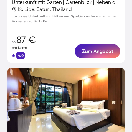
Unterkunft mit Garten | Gartenblick | Neben dem Strand
Ko Lipe, Satun, Thailand
Luxuriöse Unterkunft mit Balkon und Spa-Genuss für romantische
Auszeiten auf Ko Li Pe
87 €
ab
pro Nacht
Zum Angebot
4.0