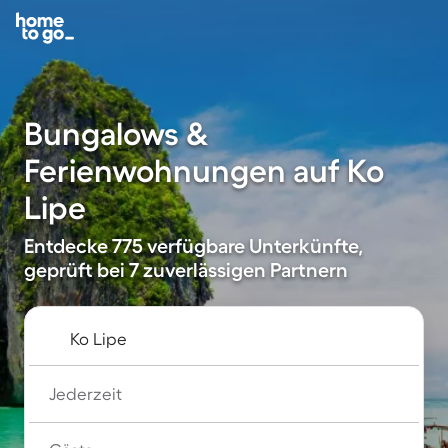
Bungalows &
Ferienwohnungen auf Ko
Lipe
Entdecke 775 verfügbare Unterkünfte,
geprüft bei 7 zuverlässigen Partnern
Jederzeit