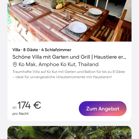
Villa ∙ 8 Gäste ∙ 4 Schlafzimmer
Schöne Villa mit Garten und Grill | Haustiere erlaubt
Ko Mak, Amphoe Ko Kut, Thailand
Traumhafte Villa auf Ko Kut mit Garten und Balkon für bis zu 8 Gäste
– ideal für unvergessliche Urlaubsmomente mit Haustieren!
174 €
ab
Zum Angebot
pro Nacht