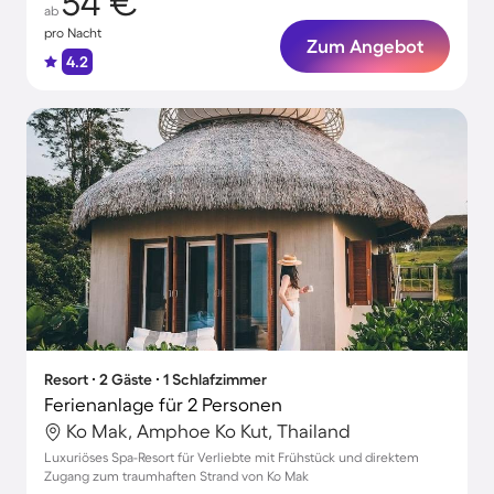
54 €
ab
pro Nacht
Zum Angebot
4.2
Resort ∙ 2 Gäste ∙ 1 Schlafzimmer
Ferienanlage für 2 Personen
Ko Mak, Amphoe Ko Kut, Thailand
Luxuriöses Spa-Resort für Verliebte mit Frühstück und direktem
Zugang zum traumhaften Strand von Ko Mak