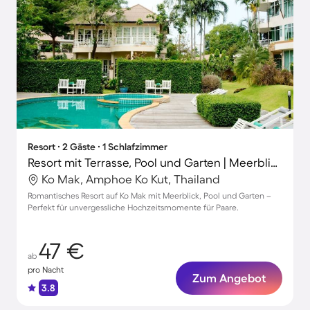
Resort ∙ 2 Gäste ∙ 1 Schlafzimmer
Resort mit Terrasse, Pool und Garten | Meerblick | Neben dem Strand | Hunde erlaubt
Ko Mak, Amphoe Ko Kut, Thailand
Romantisches Resort auf Ko Mak mit Meerblick, Pool und Garten –
Perfekt für unvergessliche Hochzeitsmomente für Paare.
47 €
ab
pro Nacht
Zum Angebot
3.8