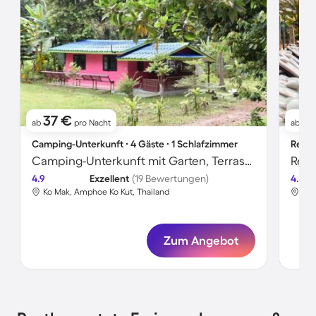
37 €
7
ab
pro Nacht
ab
Camping-Unterkunft ∙ 4 Gäste ∙ 1 Schlafzimmer
Resor
Camping-Unterkunft mit Garten, Terrasse und Grill | Gartenblick
4.9
Exzellent
(19 Bewertungen)
4.2
Ko Mak, Amphoe Ko Kut, Thailand
Ko 
Zum Angebot