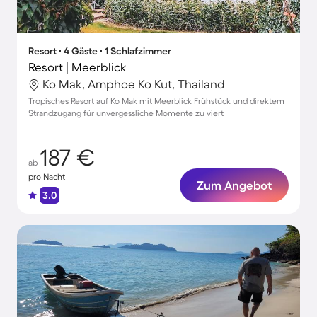
Resort ∙ 4 Gäste ∙ 1 Schlafzimmer
Resort | Meerblick
Ko Mak, Amphoe Ko Kut, Thailand
Tropisches Resort auf Ko Mak mit Meerblick Frühstück und direktem
Strandzugang für unvergessliche Momente zu viert
187 €
ab
pro Nacht
Zum Angebot
3.0