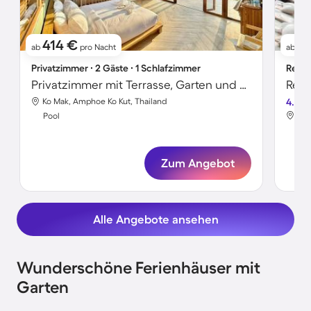
414 €
11
ab
pro Nacht
ab
Privatzimmer ∙ 2 Gäste ∙ 1 Schlafzimmer
Resor
Privatzimmer mit Terrasse, Garten und Pool | Gartenblick
Ko Mak, Amphoe Ko Kut, Thailand
4.2
Ko 
Pool
Poo
Zum Angebot
Alle Angebote ansehen
Wunderschöne Ferienhäuser mit
Garten