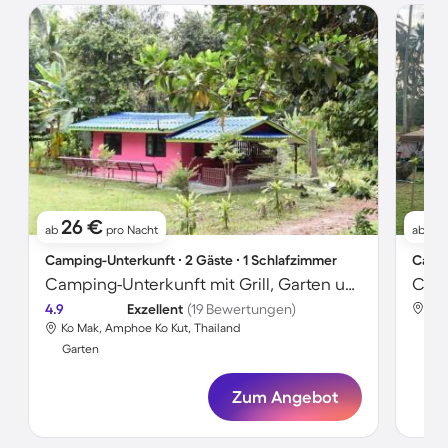
26 €
2
ab
pro Nacht
ab
Camping-Unterkunft ∙ 2 Gäste ∙ 1 Schlafzimmer
Campi
Camping-Unterkunft mit Grill, Garten und Terrasse | Gartenblick
4.9
Exzellent
(19 Bewertungen)
Ko 
Ko Mak, Amphoe Ko Kut, Thailand
Gar
Garten
Zum Angebot