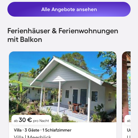
Alle Angebote ansehen
Ferienhäuser & Ferienwohnungen
mit Balkon
30 €
7
ab
pro Nacht
ab
Villa ∙ 3 Gäste ∙ 1 Schlafzimmer
Unter
Villa | Meerblick
Unte