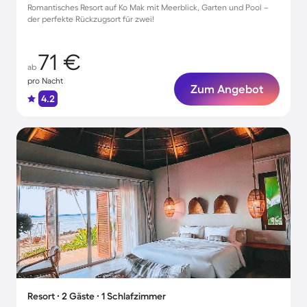
Romantisches Resort auf Ko Mak mit Meerblick, Garten und Pool –
der perfekte Rückzugsort für zwei!
71 €
ab
pro Nacht
Zum Angebot
4.2
Resort ∙ 2 Gäste ∙ 1 Schlafzimmer