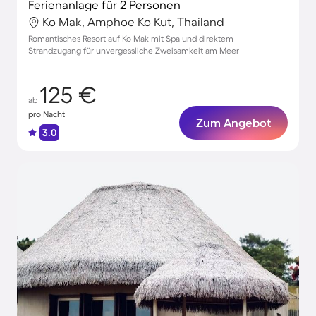
Ferienanlage für 2 Personen
Ko Mak, Amphoe Ko Kut, Thailand
Romantisches Resort auf Ko Mak mit Spa und direktem
Strandzugang für unvergessliche Zweisamkeit am Meer
125 €
ab
pro Nacht
Zum Angebot
3.0