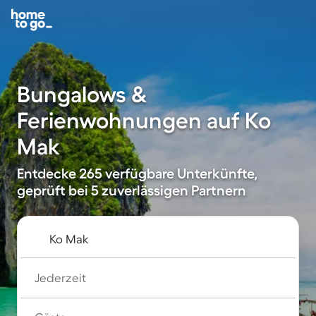
Bungalows &
Ferienwohnungen auf Ko
Mak
Entdecke 265 verfügbare Unterkünfte,
geprüft bei 5 zuverlässigen Partnern
Jederzeit