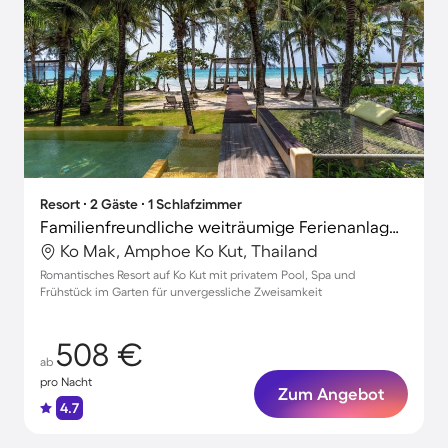
Resort ∙ 2 Gäste ∙ 1 Schlafzimmer
Familienfreundliche weiträumige Ferienanlage mit Terrasse, privatem Pool und Garten | Strandblick | Strand in der Nähe
Ko Mak, Amphoe Ko Kut, Thailand
Romantisches Resort auf Ko Kut mit privatem Pool, Spa und
Frühstück im Garten für unvergessliche Zweisamkeit
508 €
ab
pro Nacht
Zum Angebot
4.7