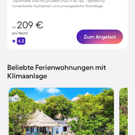
Traumhafte Villa mit privatem Pool in Ko Tao – perfekt für
romantische Hochzeiten und unvergessliche Strandtage
209 €
ab
pro Nacht
Zum Angebot
4.3
Beliebte Ferienwohnungen mit
Klimaanlage