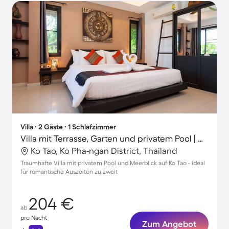
Villa ∙ 2 Gäste ∙ 1 Schlafzimmer
Villa mit Terrasse, Garten und privatem Pool | Meerblick
Ko Tao, Ko Pha-ngan District, Thailand
Traumhafte Villa mit privatem Pool und Meerblick auf Ko Tao - ideal
für romantische Auszeiten zu zweit
204 €
ab
pro Nacht
Zum Angebot