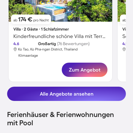
174 €
1
ab
pro Nacht
ab
Villa ∙ 2 Gäste ∙ 1 Schlafzimmer
Villa 
Kinderfreundliche schöne Villa mit Terrasse und privatem Pool | Meerblick | Nah am Strand | Perfekt für die Arbeit von Zuhause
4.6
Großartig
(76 Bewertungen)
4.9
Ko Tao, Ko Pha-ngan District, Thailand
Ko 
Klimaanlage
Kli
Zum Angebot
Alle Angebote ansehen
Ferienhäuser & Ferienwohnungen
mit Pool