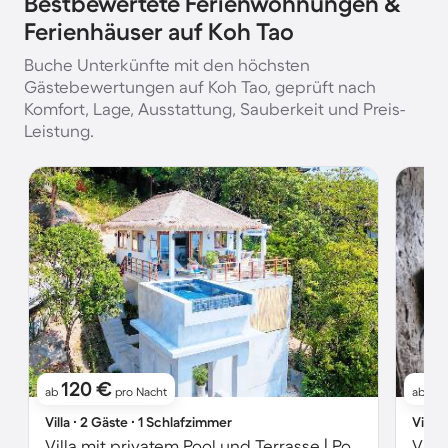
Bestbewertete Ferienwohnungen &
Ferienhäuser auf Koh Tao
Buche Unterkünfte mit den höchsten
Gästebewertungen auf Koh Tao, geprüft nach
Komfort, Lage, Ausstattung, Sauberkeit und Preis-
Leistung.
120 €
15
ab
pro Nacht
ab
Villa ∙ 2 Gäste ∙ 1 Schlafzimmer
Villa 
Villa mit privatem Pool und Terrasse | Poolblick