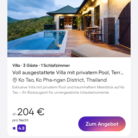
Villa ∙ 3 Gäste ∙ 1 Schlafzimmer
Voll ausgestattete Villa mit privatem Pool, Terrasse und Garten | Meerblick
Ko Tao, Ko Pha-ngan District, Thailand
Exklusive Villa mit privatem Pool und traumhaftem Meerblick auf Ko
Tao – Ihr Rückzugsort für unvergessliche Urlaubsmomente
204 €
ab
pro Nacht
Zum Angebot
4.8