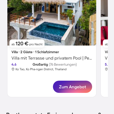
120 €
1
ab
pro Nacht
ab
Villa ∙ 2 Gäste ∙ 1 Schlafzimmer
Villa 
Villa mit Terrasse und privatem Pool | Perfekt für die Arbeit von Zuhause
4.6
Großartig
(76 Bewertungen)
5.0
Ko Tao, Ko Pha-ngan District, Thailand
Ko 
Zum Angebot