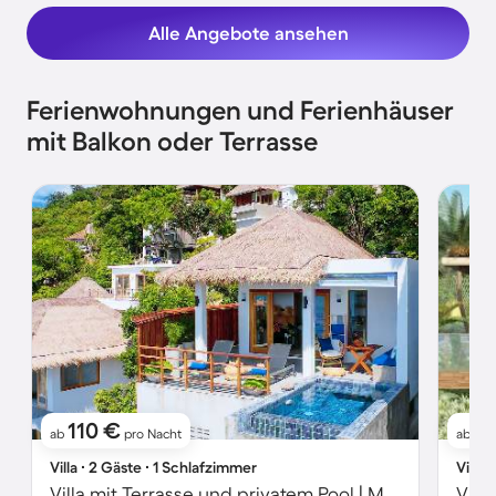
Alle Angebote ansehen
Ferienwohnungen und Ferienhäuser
mit Balkon oder Terrasse
110 €
1
ab
pro Nacht
ab
Villa ∙ 2 Gäste ∙ 1 Schlafzimmer
Villa 
Villa mit Terrasse und privatem Pool | Meerblick | Ideal für Homeoffice