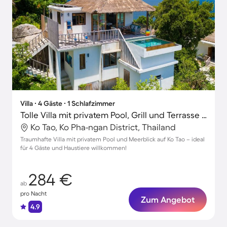
Villa ∙ 4 Gäste ∙ 1 Schlafzimmer
Tolle Villa mit privatem Pool, Grill und Terrasse | Meerblick | Nah am Strand | Hunde erlaubt
Ko Tao, Ko Pha-ngan District, Thailand
Traumhafte Villa mit privatem Pool und Meerblick auf Ko Tao – ideal
für 4 Gäste und Haustiere willkommen!
284 €
ab
pro Nacht
Zum Angebot
4.9