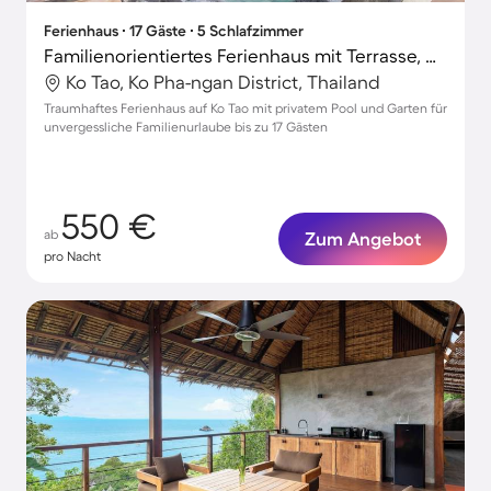
Ferienhaus ∙ 17 Gäste ∙ 5 Schlafzimmer
Familienorientiertes Ferienhaus mit Terrasse, privatem Pool und Garten | Haustiere erlaubt
Ko Tao, Ko Pha-ngan District, Thailand
Traumhaftes Ferienhaus auf Ko Tao mit privatem Pool und Garten für
unvergessliche Familienurlaube bis zu 17 Gästen
550 €
ab
Zum Angebot
pro Nacht