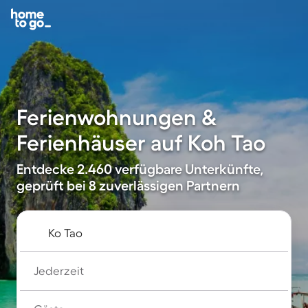
Ferienwohnungen &
Ferienhäuser auf Koh Tao
Entdecke 2.460 verfügbare Unterkünfte,
geprüft bei 8 zuverlässigen Partnern
Jederzeit