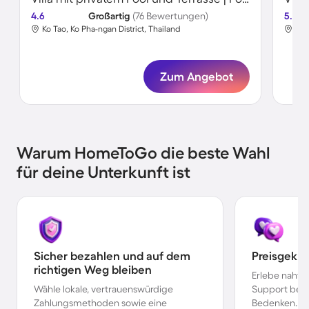
4.6
Großartig
(76 Bewertungen)
5.0
Ko Tao, Ko Pha-ngan District, Thailand
Ko 
Zum Angebot
Warum HomeToGo die beste Wahl
für deine Unterkunft ist
Sicher bezahlen und auf dem
Preisgekr
richtigen Weg bleiben
Erlebe nahtl
Wähle lokale, vertrauenswürdige
Support bei 
Zahlungsmethoden sowie eine
Bedenken.