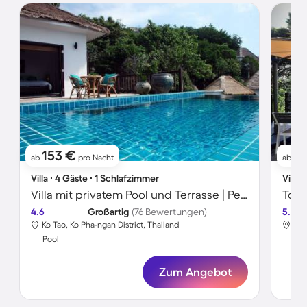
153 €
1
ab
pro Nacht
ab
Villa ∙ 4 Gäste ∙ 1 Schlafzimmer
Villa 
Villa mit privatem Pool und Terrasse | Perfekt für die Arbeit von Zuhause
4.6
Großartig
(76 Bewertungen)
5.0
Ko Tao, Ko Pha-ngan District, Thailand
Ko 
Pool
Poo
Zum Angebot