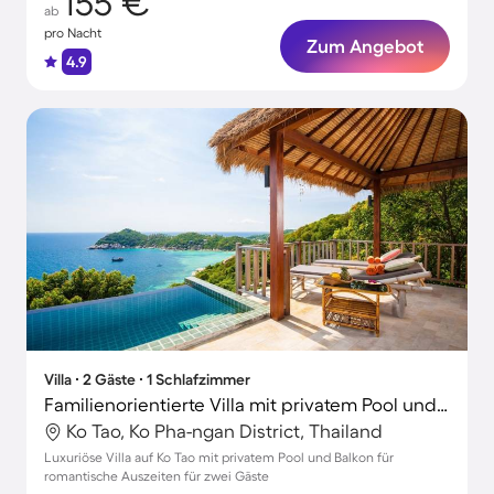
155 €
ab
pro Nacht
Zum Angebot
4.9
Villa ∙ 2 Gäste ∙ 1 Schlafzimmer
Familienorientierte Villa mit privatem Pool und Terrasse | Nah am Strand | Perfekt für die Arbeit von Zuhause
Ko Tao, Ko Pha-ngan District, Thailand
Luxuriöse Villa auf Ko Tao mit privatem Pool und Balkon für
romantische Auszeiten für zwei Gäste