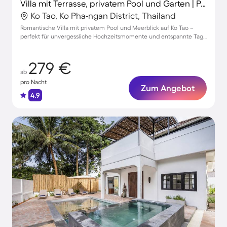
Villa mit Terrasse, privatem Pool und Garten | Poolblick
Ko Tao, Ko Pha-ngan District, Thailand
Romantische Villa mit privatem Pool und Meerblick auf Ko Tao –
perfekt für unvergessliche Hochzeitsmomente und entspannte Tage
am Strand.
279 €
ab
pro Nacht
Zum Angebot
4.9