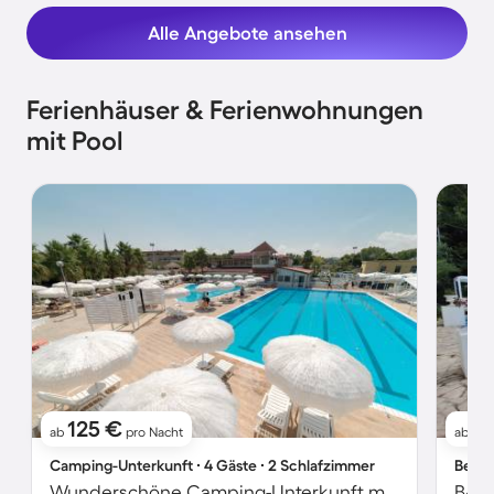
Alle Angebote ansehen
Ferienhäuser & Ferienwohnungen
mit Pool
125 €
1
ab
pro Nacht
ab
Camping-Unterkunft ∙ 4 Gäste ∙ 2 Schlafzimmer
Bed &
Wunderschöne Camping-Unterkunft mit Garten, Terrasse und Pool | Nah am Strand
B&B 