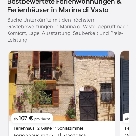
Bestbewertete Ferienwohnungen &
Ferienhäuser in Marina di Vasto
Buche Unterkünfte mit den höchsten
Gästebewertungen in Marina di Vasto, geprüft nach
Komfort, Lage, Ausstattung, Sauberkeit und Preis-
Leistung.
107 €
5
ab
pro Nacht
ab
Ferienhaus ∙ 2 Gäste ∙ 1 Schlafzimmer
Ferie
Ferienhaus mit Grill | Stadtblick
Wohn