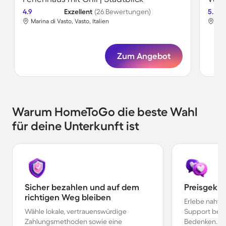
4.9
Exzellent
(26 Bewertungen)
5.0
Marina di Vasto, Vasto, Italien
Mar
Zum Angebot
Warum HomeToGo die beste Wahl
für deine Unterkunft ist
Sicher bezahlen und auf dem
Preisgekr
richtigen Weg bleiben
Erlebe nahtl
Wähle lokale, vertrauenswürdige
Support bei 
Zahlungsmethoden sowie eine
Bedenken.