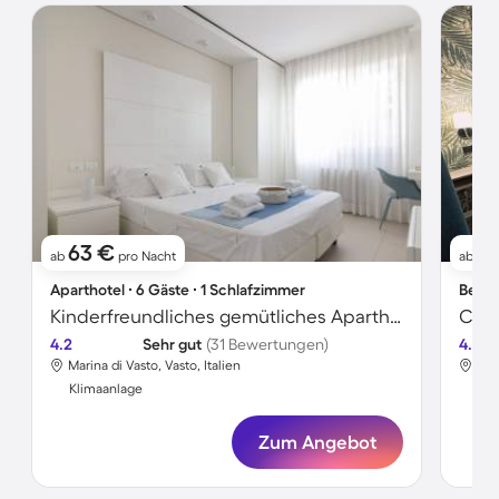
63 €
6
ab
pro Nacht
ab
Aparthotel ∙ 6 Gäste ∙ 1 Schlafzimmer
Bed &
Kinderfreundliches gemütliches Aparthotel mit Garten, Terrasse und Whirlpool | Gartenblick | Neben dem Strand | Perfekt für die Arbeit von Zuhause
4.2
Sehr gut
(31 Bewertungen)
4.4
Marina di Vasto, Vasto, Italien
Mar
Klimaanlage
Kli
Zum Angebot