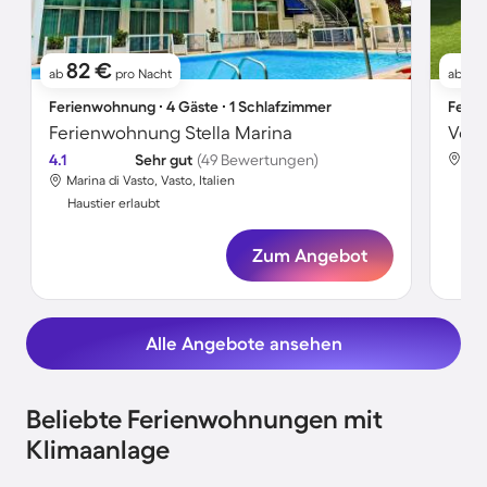
82 €
6
ab
pro Nacht
ab
Ferienwohnung ∙ 4 Gäste ∙ 1 Schlafzimmer
Ferie
Ferienwohnung Stella Marina
4.1
Sehr gut
(49 Bewertungen)
Mar
Marina di Vasto, Vasto, Italien
Hau
Haustier erlaubt
Zum Angebot
Alle Angebote ansehen
Beliebte Ferienwohnungen mit
Klimaanlage