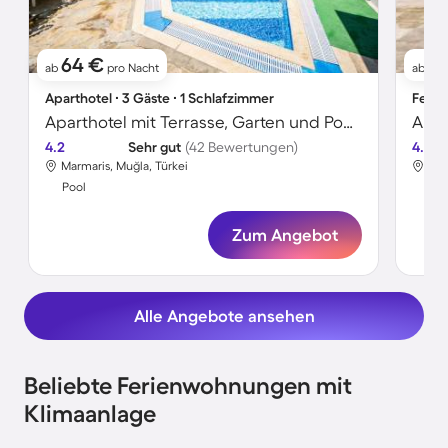
64 €
9
ab
pro Nacht
ab
Aparthotel ∙ 3 Gäste ∙ 1 Schlafzimmer
Ferie
Aparthotel mit Terrasse, Garten und Pool | Bergblick | Neben dem Strand | Perfekt für die Arbeit von Zuhause | Haustiere sind willkommen
Apar
4.2
Sehr gut
(42 Bewertungen)
4.5
Marmaris, Muğla, Türkei
Mar
Pool
Poo
Zum Angebot
Alle Angebote ansehen
Beliebte Ferienwohnungen mit
Klimaanlage