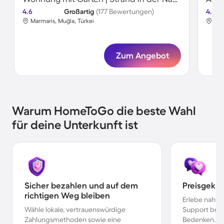
4.6
Großartig
(177 Bewertungen)
4.5
Marmaris, Muğla, Türkei
Mar
Zum Angebot
Warum HomeToGo die beste Wahl
für deine Unterkunft ist
Sicher bezahlen und auf dem
Preisgekr
richtigen Weg bleiben
Erlebe nahtl
Wähle lokale, vertrauenswürdige
Support bei 
Zahlungsmethoden sowie eine
Bedenken.