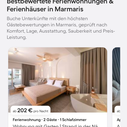
Bestbewertete Ferienwohnungen &
Ferienhäuser in Marmaris
Buche Unterkünfte mit den höchsten
Gästebewertungen in Marmaris, geprüft nach
Komfort, Lage, Ausstattung, Sauberkeit und Preis-
Leistung.
202 €
1
ab
pro Nacht
ab
Ferienwohnung ∙ 2 Gäste ∙ 1 Schlafzimmer
Apart
Wohnung mit Garten | Strand in der Nähe | Ideal für Homeoffice
Apar