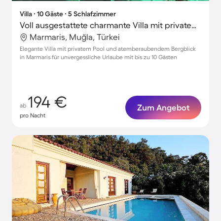
Villa ∙ 10 Gäste ∙ 5 Schlafzimmer
Voll ausgestattete charmante Villa mit privatem Pool, Grill und Garten | Stadtblick
Marmaris, Muğla, Türkei
Elegante Villa mit privatem Pool und atemberaubendem Bergblick
in Marmaris für unvergessliche Urlaube mit bis zu 10 Gästen
194 €
ab
Zum Angebot
pro Nacht