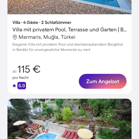
Villa ∙ 4 Gäste ∙ 2 Schlafzimmer
Villa mit privatem Pool, Terrasse und Garten | Bergblick
Marmaris, Muğla, Türkei
Elegante Villa mit privatem Pool und atemberaubendem Bergblick
in Beldibi für unvergessliche Momente zu viert
115 €
ab
pro Nacht
Zum Angebot
5.0