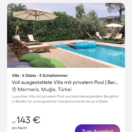
Villa ∙ 6 Gäste ∙ 3 Schlafzimmer
Voll ausgestattete Villa mit privatem Pool | Bergblick
Marmaris, Muğla, Türkei
Luxuriöse Villa mit privatem Pool und atemberaubendem Bergblick
in Beldibi für unvergessliche Urlaubsmomente bis zu 6 Gäste
143 €
ab
pro Nacht
Zum Angebot