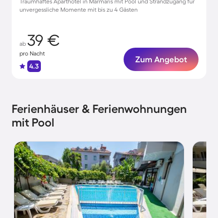
Traumhaftes Aparthotel in Marmaris mit Pool und Strandzugang für
unvergessliche Momente mit bis zu 4 Gästen
39 €
ab
pro Nacht
Zum Angebot
4.3
Ferienhäuser & Ferienwohnungen
mit Pool