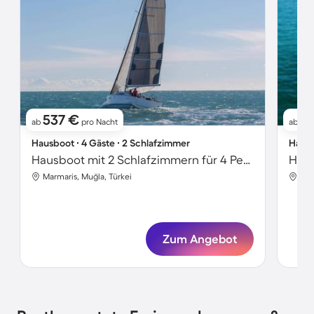
537 €
6
ab
pro Nacht
ab
Hausboot ∙ 4 Gäste ∙ 2 Schlafzimmer
Hausb
Hausboot mit 2 Schlafzimmern für 4 Personen
Marmaris, Muğla, Türkei
Mar
Zum Angebot