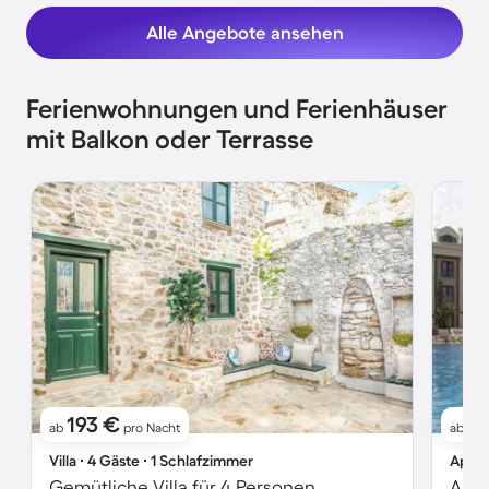
Alle Angebote ansehen
Ferienwohnungen und Ferienhäuser
mit Balkon oder Terrasse
193 €
4
ab
pro Nacht
ab
Villa ∙ 4 Gäste ∙ 1 Schlafzimmer
Apart
Gemütliche Villa für 4 Personen
Apar