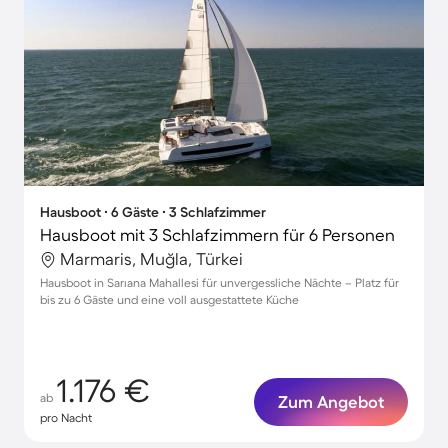
Hausboot ∙ 6 Gäste ∙ 3 Schlafzimmer
Hausboot mit 3 Schlafzimmern für 6 Personen
Marmaris, Muğla, Türkei
Hausboot in Sarıana Mahallesi für unvergessliche Nächte – Platz für
bis zu 6 Gäste und eine voll ausgestattete Küche
1.176 €
ab
Zum Angebot
pro Nacht