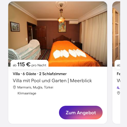
115 €
2
ab
pro Nacht
ab
Villa ∙ 6 Gäste ∙ 2 Schlafzimmer
Ferie
Villa mit Pool und Garten | Meerblick
Marmaris, Muğla, Türkei
4.6
Mar
Klimaanlage
Kli
Zum Angebot