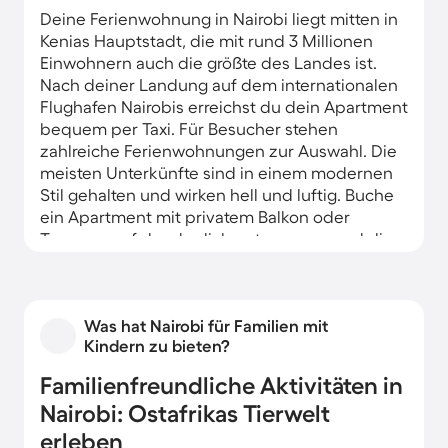
Deine Ferienwohnung in Nairobi liegt mitten in
Kenias Hauptstadt, die mit rund 3 Millionen
Einwohnern auch die größte des Landes ist.
Nach deiner Landung auf dem internationalen
Flughafen Nairobis erreichst du dein Apartment
bequem per Taxi. Für Besucher stehen
zahlreiche Ferienwohnungen zur Auswahl. Die
meisten Unterkünfte sind in einem modernen
Stil gehalten und wirken hell und luftig. Buche
ein Apartment mit privatem Balkon oder
Terrasse, auf der du dich entspannen und die
Aussicht auf die Stadt genießen kannst.
Manche Ferienwohnung verfügt sogar über
einen Pool.
Was hat Nairobi für Familien mit
Von einem Apartment im Zentrum erkundest
Kindern zu bieten?
du viele der Sehenswürdigkeiten fußläufig.
Familienfreundliche Aktivitäten in
Tauche auf einem der Märkte ein in das
vibrierende Lebensgefühl Kenias ein und
Nairobi: Ostafrikas Tierwelt
erkunde die vielfältige Aromenwelt. In lokalen
erleben