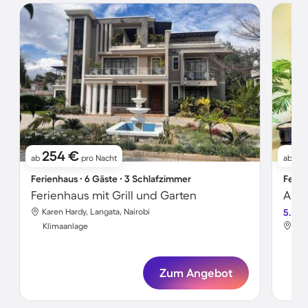
254 €
2
ab
pro Nacht
ab
Ferienhaus ∙ 6 Gäste ∙ 3 Schlafzimmer
Ferie
Ferienhaus mit Grill und Garten
Apar
Karen Hardy, Langata, Nairobi
5.0
Syo
Klimaanlage
Kli
Zum Angebot