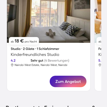
18 €
19
ab
pro Nacht
ab
Studio ∙ 2 Gäste ∙ 1 Schlafzimmer
Ferie
Kinderfreundliches Studio
4.2
Sehr gut
(4 Bewertungen)
5.0
Nairobi West Estate, Nairobi West, Nairobi
Tho
Zum Angebot