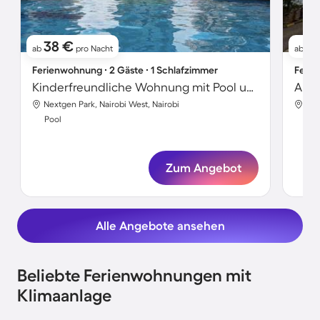
38 €
6
ab
pro Nacht
ab
Ferienwohnung ∙ 2 Gäste ∙ 1 Schlafzimmer
Ferie
Kinderfreundliche Wohnung mit Pool und Garten
Apar
Nextgen Park, Nairobi West, Nairobi
Nai
Pool
Poo
Zum Angebot
Alle Angebote ansehen
Beliebte Ferienwohnungen mit
Klimaanlage