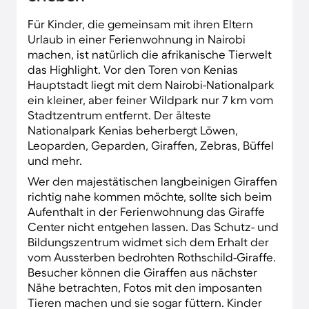
Restaurants lernst du die traditionelle
kenianische Küche kennen oder genießt
Für Kinder, die gemeinsam mit ihren Eltern
internationale Spezialitäten von Indisch über
Urlaub in einer Ferienwohnung in Nairobi
Chinesisch bis Mexikanisch.
machen, ist natürlich die afrikanische Tierwelt
das Highlight. Vor den Toren von Kenias
Wer in die Geschichte und Kultur seines
Hauptstadt liegt mit dem Nairobi-Nationalpark
Urlaubslandes eintauchen will, besucht das
ein kleiner, aber feiner Wildpark nur 7 km vom
Nationalmuseum oder das „Bomas of Kenya“, in
Stadtzentrum entfernt. Der älteste
dem du traditionelle Tänze und Musik der
Nationalpark Kenias beherbergt Löwen,
kenianischen Stämme kennenlernst. Nicht
Leoparden, Geparden, Giraffen, Zebras, Büffel
zuletzt lockt mit dem Nairobi-Park die
und mehr.
faszinierende Tierwelt Ostafrikas fast direkt vor
der Haustür. Von deinem Apartment im
Wer den majestätischen langbeinigen Giraffen
Zentrum ist es nur ein Katzensprung in den
richtig nahe kommen möchte, sollte sich beim
kleinen Nationalpark mit Nairobis Skyline im
Aufenthalt in der Ferienwohnung das Giraffe
Hintergrund.
Center nicht entgehen lassen. Das Schutz- und
Bildungszentrum widmet sich dem Erhalt der
vom Aussterben bedrohten Rothschild-Giraffe.
Besucher können die Giraffen aus nächster
Nähe betrachten, Fotos mit den imposanten
Tieren machen und sie sogar füttern. Kinder