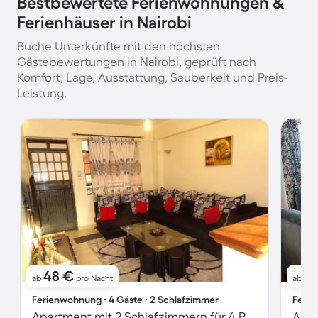
Bestbewertete Ferienwohnungen &
Ferienhäuser in Nairobi
Buche Unterkünfte mit den höchsten
Gästebewertungen in Nairobi, geprüft nach
Komfort, Lage, Ausstattung, Sauberkeit und Preis-
Leistung.
48 €
5
ab
pro Nacht
ab
Ferienwohnung ∙ 4 Gäste ∙ 2 Schlafzimmer
Ferie
Apartment mit 2 Schlafzimmern für 4 Personen
Apar