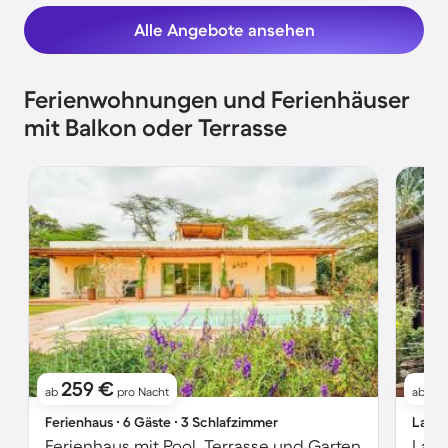
Alle Angebote ansehen
Ferienwohnungen und Ferienhäuser
mit Balkon oder Terrasse
259 €
2
ab
pro Nacht
ab
Ferienhaus ∙ 6 Gäste ∙ 3 Schlafzimmer
Landh
Ferienhaus mit Pool, Terrasse und Garten