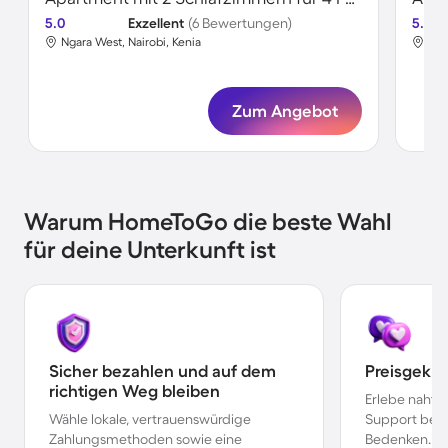
5.0
Exzellent
(6 Bewertungen)
5.0
Ngara West, Nairobi, Kenia
Tho
Zum Angebot
Warum HomeToGo die beste Wahl
für deine Unterkunft ist
Sicher bezahlen und auf dem
Preisgekr
richtigen Weg bleiben
Erlebe nahtl
Wähle lokale, vertrauenswürdige
Support bei 
Zahlungsmethoden sowie eine
Bedenken.