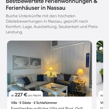
Bestbewertete Ferienwohnungen &
Ferienhäuser in Nassau
Buche Unterkünfte mit den höchsten
Gästebewertungen in Nassau, geprüft nach
Komfort, Lage, Ausstattung, Sauberkeit und Preis-
Leistung.
227 €
66
ab
pro Nacht
ab
Villa ∙ 5 Gäste ∙ 2 Schlafzimmer
Villa 
Familienfreundliche Villa mit Pool, Grill und Terrasse | Nah am Strand
Vill