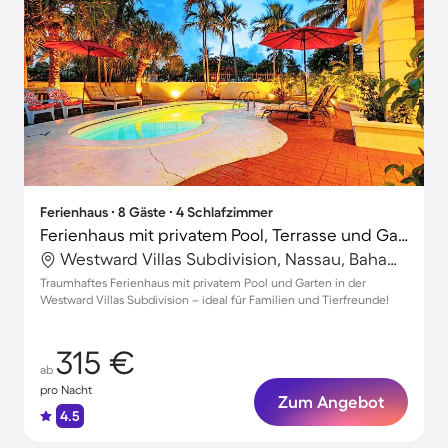
Ferienhaus ∙ 8 Gäste ∙ 4 Schlafzimmer
Ferienhaus mit privatem Pool, Terrasse und Garten | Ideal für Homeoffice
Westward Villas Subdivision, Nassau, Bahamas
Traumhaftes Ferienhaus mit privatem Pool und Garten in der
Westward Villas Subdivision – ideal für Familien und Tierfreunde!
315 €
ab
pro Nacht
Zum Angebot
4.5