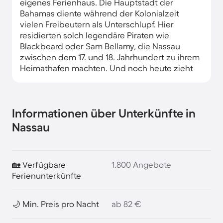
eigenes Ferienhaus. Die Hauptstadt der
Bahamas diente während der Kolonialzeit
vielen Freibeutern als Unterschlupf. Hier
residierten solch legendäre Piraten wie
Blackbeard oder Sam Bellamy, die Nassau
zwischen dem 17. und 18. Jahrhundert zu ihrem
Heimathafen machten. Und noch heute zieht
Nassau große und kleine Piraten magisch an.
Darüber hinaus lohnen sich Ferienwohnungen
in Nassau auch für leidenschaftliche Strand-
Informationen über Unterkünfte in
und Natururlauber. Immerhin liegt die Stadt
Nassau
mitten in der Karibik. Ausgiebige Sonnenbäder
und eine exotische Pflanzenwelt sind damit
garantiert. Gleiches gilt für außergewöhnliche
Festivals und Events, die Nassaus
🏡 Verfügbare
1.800 Angebote
Urlaubsangebot um ein paar einzigartige
Ferienunterkünfte
Programmpunkte bereichern.
🌙 Min. Preis pro Nacht
ab 82 €