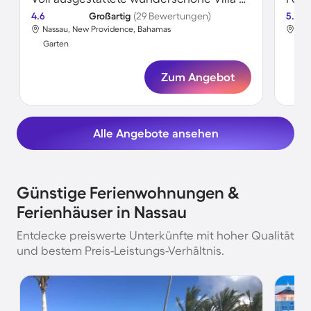
4.6
Großartig
(29 Bewertungen)
5.0
Nassau, New Providence, Bahamas
Nas
Garten
Gar
Zum Angebot
Alle Angebote ansehen
Günstige Ferienwohnungen &
Ferienhäuser in Nassau
Entdecke preiswerte Unterkünfte mit hoher Qualität
und bestem Preis-Leistungs-Verhältnis.