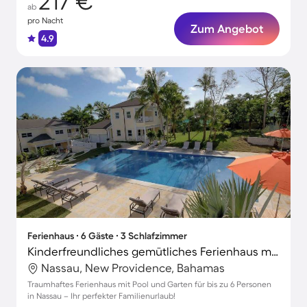
217 €
ab
pro Nacht
Zum Angebot
4.9
Ferienhaus ∙ 6 Gäste ∙ 3 Schlafzimmer
Kinderfreundliches gemütliches Ferienhaus mit Pool, Garten und Grill | Ideal für Homeoffice
Nassau, New Providence, Bahamas
Traumhaftes Ferienhaus mit Pool und Garten für bis zu 6 Personen
in Nassau – Ihr perfekter Familienurlaub!