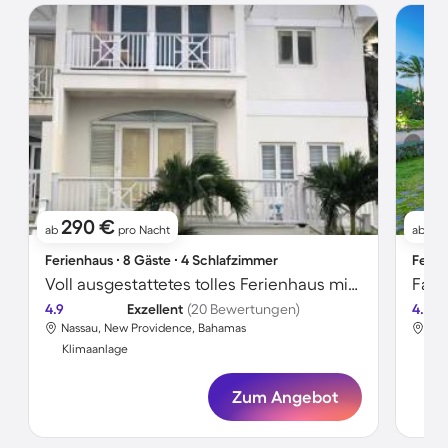
290 €
4
ab
pro Nacht
ab
Ferienhaus ∙ 8 Gäste ∙ 4 Schlafzimmer
Ferie
Voll ausgestattetes tolles Ferienhaus mit Terrasse, Pool und Whirlpool
4.9
Exzellent
(20 Bewertungen)
4.8
Nassau, New Providence, Bahamas
Nas
Klimaanlage
Kli
Zum Angebot