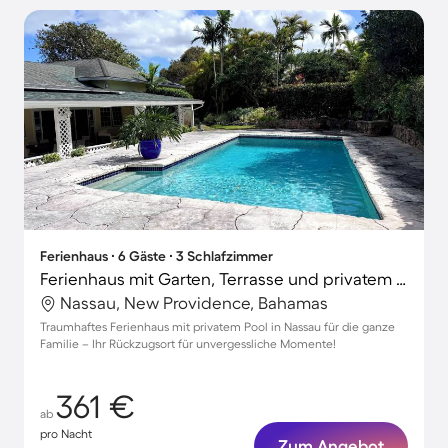
Ferienhaus ∙ 6 Gäste ∙ 3 Schlafzimmer
Ferienhaus mit Garten, Terrasse und privatem Pool
Nassau, New Providence, Bahamas
Traumhaftes Ferienhaus mit privatem Pool in Nassau für die ganze
Familie – Ihr Rückzugsort für unvergessliche Momente!
361 €
ab
pro Nacht
Zum Angebot