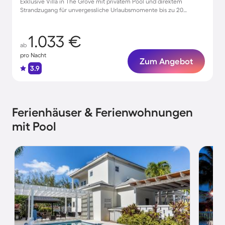
Exklusive Villa in The Grove mit privatem Pool und direktem
Strandzugang für unvergessliche Urlaubsmomente bis zu 20
Personen
1.033 €
ab
pro Nacht
Zum Angebot
3.9
Ferienhäuser & Ferienwohnungen
mit Pool