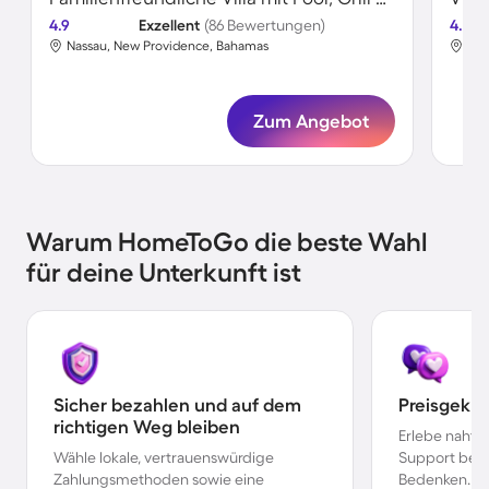
4.9
Exzellent
(86 Bewertungen)
4.8
Nassau, New Providence, Bahamas
Nas
Zum Angebot
Warum HomeToGo die beste Wahl
für deine Unterkunft ist
Sicher bezahlen und auf dem
Preisgekr
richtigen Weg bleiben
Erlebe nahtl
Wähle lokale, vertrauenswürdige
Support bei 
Zahlungsmethoden sowie eine
Bedenken.