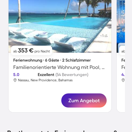
353 €
1
ab
pro Nacht
ab
Ferienwohnung ∙ 6 Gäste ∙ 2 Schlafzimmer
Ferie
Familienorientierte Wohnung mit Pool, Terrasse und Grill | Strand in der Nähe
5.0
Exzellent
(54 Bewertungen)
4.3
Nassau, New Providence, Bahamas
Nas
Zum Angebot