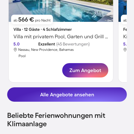
566 €
4
ab
pro Nacht
ab
Villa ∙ 12 Gäste ∙ 4 Schlafzimmer
Ferie
Villa mit privatem Pool, Garten und Grill | Perfekt für die Arbeit von Zuhause
5.0
Exzellent
(45 Bewertungen)
5.0
Nassau, New Providence, Bahamas
The
Pool
Poo
Zum Angebot
Alle Angebote ansehen
Beliebte Ferienwohnungen mit
Klimaanlage