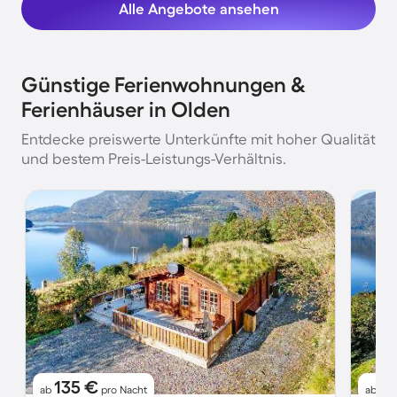
Alle Angebote ansehen
Günstige Ferienwohnungen &
Ferienhäuser in Olden
Entdecke preiswerte Unterkünfte mit hoher Qualität
und bestem Preis-Leistungs-Verhältnis.
135 €
11
ab
pro Nacht
ab