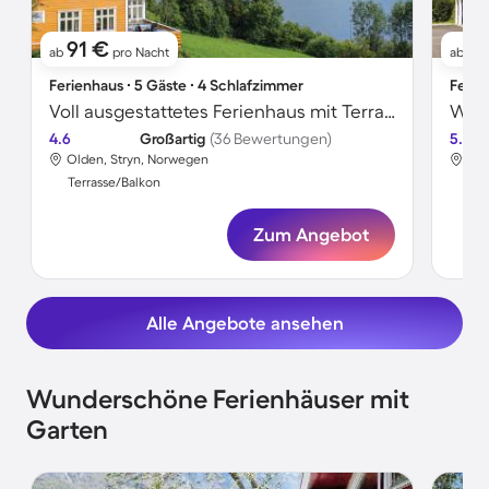
91 €
2
ab
pro Nacht
ab
Ferienhaus ∙ 5 Gäste ∙ 4 Schlafzimmer
Ferie
Voll ausgestattetes Ferienhaus mit Terrasse und Grill | Seeblick
4.6
Großartig
(36 Bewertungen)
5.0
Olden, Stryn, Norwegen
Old
Terrasse/Balkon
Ter
Zum Angebot
Alle Angebote ansehen
Wunderschöne Ferienhäuser mit
Garten