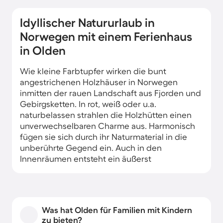
Idyllischer Natururlaub in
Norwegen mit einem Ferienhaus
in Olden
Wie kleine Farbtupfer wirken die bunt
angestrichenen Holzhäuser in Norwegen
inmitten der rauen Landschaft aus Fjorden und
Gebirgsketten. In rot, weiß oder u.a.
naturbelassen strahlen die Holzhütten einen
unverwechselbaren Charme aus. Harmonisch
fügen sie sich durch ihr Naturmaterial in die
unberührte Gegend ein. Auch in den
Innenräumen entsteht ein äußerst
angenehmes Wohngefühl durch die vielen
Holzelemente.
Mit Ihrer Ferienwohnung in Olden wohnen Sie
Was hat Olden für Familien mit Kindern
z.B. nur wenige Meter vom Wasser entfernt.
zu bieten?
Idyllische Ruhe finden Sie am Innvikfjords, der