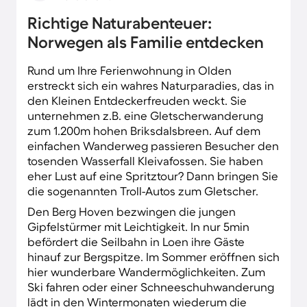
vor Ihrer Haustür fließt. Tagsüber genießen Sie
Richtige Naturabenteuer:
bei einem Wanderausflug die herrliche
Norwegen als Familie entdecken
Berglandschaft in Norwegen. Ihr Abend klingt
geruhsam auf Ihrer Veranda bei einem
Rund um Ihre Ferienwohnung in Olden
traumhaften Panoramablick aus.
erstreckt sich ein wahres Naturparadies, das in
den Kleinen Entdeckerfreuden weckt. Sie
unternehmen z.B. eine Gletscherwanderung
zum 1.200m hohen Briksdalsbreen. Auf dem
einfachen Wanderweg passieren Besucher den
tosenden Wasserfall Kleivafossen. Sie haben
eher Lust auf eine Spritztour? Dann bringen Sie
die sogenannten Troll-Autos zum Gletscher.
Den Berg Hoven bezwingen die jungen
Gipfelstürmer mit Leichtigkeit. In nur 5min
befördert die Seilbahn in Loen ihre Gäste
hinauf zur Bergspitze. Im Sommer eröffnen sich
hier wunderbare Wandermöglichkeiten. Zum
Ski fahren oder einer Schneeschuhwanderung
lädt in den Wintermonaten wiederum die