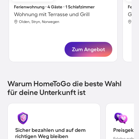
Ferienwohnung ∙ 4 Gäste ∙ 1 Schlafzimmer
Ferie
Wohnung mit Terrasse und Grill
Olden, Stryn, Norwegen
Old
Zum Angebot
Warum HomeToGo die beste Wahl
für deine Unterkunft ist
Sicher bezahlen und auf dem
Preisgekr
richtigen Weg bleiben
Erlebe nahtl