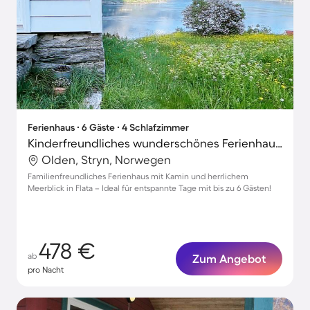
Ferienhaus ∙ 6 Gäste ∙ 4 Schlafzimmer
Kinderfreundliches wunderschönes Ferienhaus mit Terrasse und Grill | Meerblick | Hunde erlaubt
Olden, Stryn, Norwegen
Familienfreundliches Ferienhaus mit Kamin und herrlichem
Meerblick in Flata – Ideal für entspannte Tage mit bis zu 6 Gästen!
478 €
ab
Zum Angebot
pro Nacht