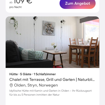
109 €
ab
Zum Angebot
pro Nacht
Hütte ∙ 5 Gäste ∙ 1 Schlafzimmer
Chalet mit Terrasse, Grill und Garten | Naturblick
Olden, Stryn, Norwegen
Idyllische Hütte mit Kamin und Garten in Olden – Ihr Rückzugsort
für bis zu 5 Personen inmitten der Natur