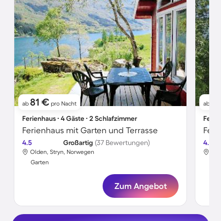
81 €
9
ab
pro Nacht
ab
Ferienhaus ∙ 4 Gäste ∙ 2 Schlafzimmer
Ferie
Ferienhaus mit Garten und Terrasse
Feri
4.5
Großartig
(37 Bewertungen)
4.5
Olden, Stryn, Norwegen
Old
Garten
Gar
Zum Angebot