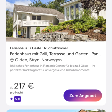
Ferienhaus ∙ 7 Gäste ∙ 4 Schlafzimmer
Ferienhaus mit Grill, Terrasse und Garten | Panoramablick
Olden, Stryn, Norwegen
Idyllisches Ferienhaus in Flata mit Garten für bis zu 8 Gäste – Ihr
perfekter Rückzugsort für unvergessliche Urlaubsmomente!
217 €
ab
pro Nacht
Zum Angebot
5.0